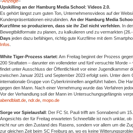
–
Anzeige
–
Upskilling an der Hamburg Media School: Videos 2.0.
Es gehört längst zum guten Ton, Unternehmensvideos auf der Website
Kundenpräsentationen einzubinden.
An der Hamburg Media School 
Kurzfilme so produzieren, dass sie ihr Ziel nicht verfehlen
. In d
Bewegtbildformate zu planen, zu kalkulieren und zu vermarkten (26.
Days
jeden dazu befähigen, richtig gute Kurzfilme mit dem Smartpho
Infos
.
White Tiger-Prozess startet
: Am Freitag beginnt der Prozess gege
200 Straftaten – darunter ein vollendeter und fünf versuchte Morde 
findet unter Ausschluss der Öffentlichkeit vor einer Jugendkammer de
zwischen Januar 2021 und September 2023 erfolgt sein. Unter dem C
internationale Gruppe von Cyberkriminellen angeführt haben. Die Ham
gegen den Mann. Nach einer Vernehmung wurde das Verfahren jedoch
Vor der Verhandlung soll der Mann im Untersuchungsgefängnis verprü
abendblatt.de
,
ndr.de
,
mopo.de
Sorge vor Spielausfall
: Der FC St. Pauli trifft am Sonnabend um 15.
Angesichts der für Freitag erwarteten Schneefälle ist noch unklar, ob
nicht nur um den Zustand des Rasens, sondern vor allem um die Zug
zur gleichen Zeit beim SC Freiburg an, wo es keine Witterungsproble