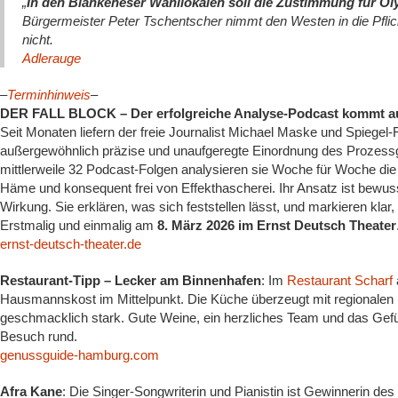
„
In den Blankeneser Wahllokalen soll die Zustimmung für Oly
Bürgermeister Peter Tschentscher nimmt den Westen in die Pflic
nicht.
Adlerauge
–
Terminhinweis
–
DER FALL BLOCK – Der erfolgreiche Analyse-Podcast kommt au
Seit Monaten liefern der freie Journalist Michael Maske und Spiegel-
außergewöhnlich präzise und unaufgeregte Einordnung des Prozess
mittlerweile 32 Podcast-Folgen analysieren sie Woche für Woche die 
Häme und konsequent frei von Effekthascherei. Ihr Ansatz ist bewus
Wirkung. Sie erklären, was sich feststellen lässt, und markieren kla
Erstmalig und einmalig am
8. März 2026 im Ernst Deutsch Theater
ernst-deutsch-theater.de
Restaurant-Tipp – Lecker am Binnenhafen
: Im
Restaurant Scharf
Hausmannskost im Mittelpunkt. Die Küche überzeugt mit regionalen Kl
geschmacklich stark. Gute Weine, ein herzliches Team und das Gef
Besuch rund.
genussguide-hamburg.com
Afra Kane
: Die Singer-Songwriterin und Pianistin ist Gewinnerin d