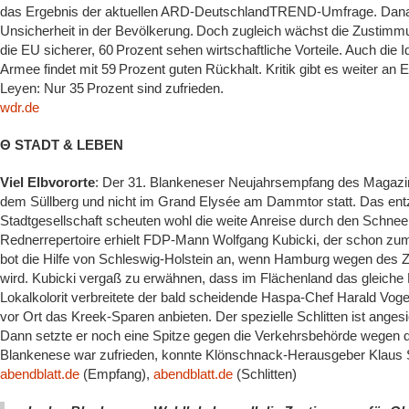
das Ergebnis der aktuellen ARD‑DeutschlandTREND‑Umfrage. Danach
Unsicherheit in der Bevölkerung. Doch zugleich wächst die Zustimmu
die EU sicherer, 60 Prozent sehen wirtschaftliche Vorteile. Auch di
Armee findet mit 59 Prozent guten Rückhalt. Kritik gibt es weiter a
Leyen: Nur 35 Prozent sind zufrieden.
wdr.de
Θ STADT & LEBEN
Viel Elbvororte
: Der 31. Blankeneser Neujahrsempfang des Magazi
dem Süllberg und nicht im Grand Elysée am Dammtor statt. Das entzü
Stadtgesellschaft scheuten wohl die weite Anreise durch den Schn
Rednerrepertoire erhielt FDP-Mann Wolfgang Kubicki, der schon zu
bot die Hilfe von Schleswig-Holstein an, wenn Hamburg wegen des 
wird. Kubicki vergaß zu erwähnen, dass im Flächenland das gleiche K
Lokalkolorit verbreitete der bald scheidende Haspa-Chef Harald Vogels
vor Ort das Kreek-Sparen anbieten. Der spezielle Schlitten ist anges
Dann setzte er noch eine Spitze gegen die Verkehrsbehörde wegen d
Blankenese war zufrieden, konnte Klönschnack-Herausgeber Klaus 
abendblatt.de
(Empfang),
abendblatt.de
(Schlitten)