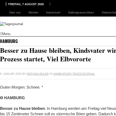
FREITAG, 7 AUGUST 2026
Über uns
Werben
Impressum
Haftungsausschluss
Datenschut
Menu
HAMBURG
Besser zu Hause bleiben, Kindsvater wir
Prozess startet, Viel Elbvororte
9. JANUAR 2026
BY
MATHIAS ADLER
IN
HAMBURGER TAGESJOURNAL
Guten Morgen: Schnee. *
Θ HAMBURG
Besser zu Hause bleiben
: In Hamburg werden am Freitag viel Neus
bis 15 Zentimeter Schnee soll es stürmische Böen geben. Dadurch