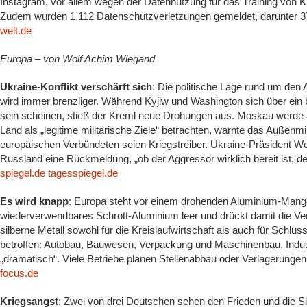
Instagram, vor allem wegen der Datennutzung für das Training von K
Zudem wurden 1.112 Datenschutzverletzungen gemeldet, darunter 37
welt.de
Europa – von Wolf Achim Wiegand
Ukraine-Konflikt verschärft sich
: Die politische Lage rund um den 
wird immer brenzliger. Während Kyjiw und Washington sich über ein 
sein scheinen, stieß der Kreml neue Drohungen aus. Moskau werde 
Land als „legitime militärische Ziele“ betrachten, warnte das Außenmi
europäischen Verbündeten seien Kriegstreiber. Ukraine-Präsident W
Russland eine Rückmeldung, „ob der Aggressor wirklich bereit ist, d
spiegel.de
tagesspiegel.de
Es wird knapp
: Europa steht vor einem drohenden Aluminium‑Mange
wiederverwendbares Schrott‑Aluminium leer und drückt damit die Verso
silberne Metall sowohl für die Kreislaufwirtschaft als auch für Schlüs
betroffen: Autobau, Bauwesen, Verpackung und Maschinenbau. Indu
„dramatisch“. Viele Betriebe planen Stellenabbau oder Verlagerungen
focus.de
Kriegsangst
: Zwei von drei Deutschen sehen den Frieden und die Sic