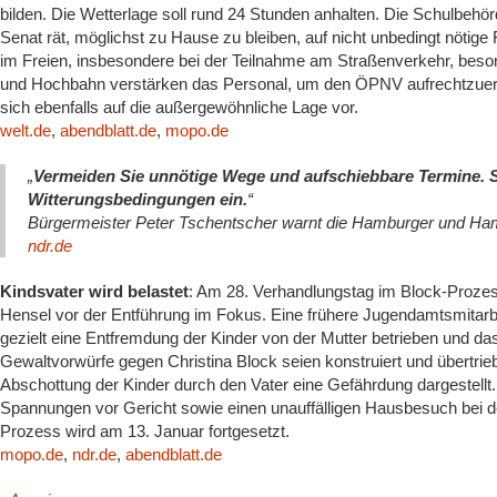
bilden. Die Wetterlage soll rund 24 Stunden anhalten. Die Schulbehö
Senat rät, möglichst zu Hause zu bleiben, auf nicht unbedingt nötige
im Freien, insbesondere bei der Teilnahme am Straßenverkehr, beso
und Hochbahn verstärken das Personal, um den ÖPNV aufrechtzuerha
sich ebenfalls auf die außergewöhnliche Lage vor.
welt.de
,
abendblatt.de
,
mopo.de
„
Vermeiden Sie unnötige Wege und aufschiebbare Termine. Ste
Witterungsbedingungen ein.
“
Bürgermeister Peter Tschentscher warnt die Hamburger und Ha
ndr.de
Kindsvater wird belastet
: Am 28. Verhandlungstag im Block-Prozes
Hensel vor der Entführung im Fokus. Eine frühere Jugendamtsmitarbei
gezielt eine Entfremdung der Kinder von der Mutter betrieben und d
Gewaltvorwürfe gegen Christina Block seien konstruiert und übertri
Abschottung der Kinder durch den Vater eine Gefährdung dargestell
Spannungen vor Gericht sowie einen unauffälligen Hausbesuch bei d
Prozess wird am 13. Januar fortgesetzt.
mopo.de
,
ndr.de
,
abendblatt.de