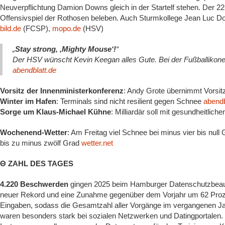
Neuverpflichtung Damion Downs gleich in der Startelf stehen. Der 22
Offensivspiel der Rothosen beleben. Auch Sturmkollege Jean Luc Dom
bild.de
(FCSP),
mopo.de
(HSV)
„
Stay strong, ,Mighty Mouse‘!­
“
Der HSV wünscht Kevin Keegan alles Gute. Bei der Fußballikone 
abendblatt.de
Vorsitz der Innenministerkonferenz
: Andy Grote übernimmt Vorsitz
Winter im Hafen
: Terminals sind nicht resilient gegen Schnee
abendb
Sorge um Klaus-Michael Kühne
: Milliardär soll mit gesundheitli
Wochenend-Wetter
: Am Freitag viel Schnee bei minus vier bis nul
bis zu minus zwölf Grad
wetter.net
Θ ZAHL DES TAGES
4.220 Beschwerden
gingen 2025 beim Hamburger Datenschutzbeauf
neuer Rekord und eine Zunahme gegenüber dem Vorjahr um 62 Proz
Eingaben, sodass die Gesamtzahl aller Vorgänge im vergangenen Jah
waren besonders stark bei sozialen Netzwerken und Datingportalen