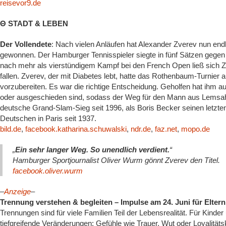
reisevor9.de
Θ STADT & LEBEN
Der Vollendete
: Nach vielen Anläufen hat Alexander Zverev nun end
gewonnen. Der Hamburger Tennisspieler siegte in fünf Sätzen gegen d
nach mehr als vierstündigem Kampf bei den French Open ließ sich Z
fallen. Zverev, der mit Diabetes lebt, hatte das Rothenbaum-Turnier a
vorzubereiten. Es war die richtige Entscheidung. Geholfen hat ihm a
oder ausgeschieden sind, sodass der Weg für den Mann aus Lemsahl-M
deutsche Grand-Slam-Sieg seit 1996, als Boris Becker seinen letzten 
Deutschen in Paris seit 1937.
bild.de
,
facebook.katharina.schuwalski
,
ndr.de
,
faz.net
,
mopo.de
„
Ein sehr langer Weg. So unendlich verdient.
“
Hamburger Sportjournalist Oliver Wurm gönnt Zverev den Titel.
facebook.oliver.wurm
–
Anzeige
–
Trennung verstehen & begleiten – Impulse am 24. Juni für Elte
Trennungen sind für viele Familien Teil der Lebensrealität. Für Kind
tiefgreifende Veränderungen: Gefühle wie Trauer, Wut oder Loyalitätsko