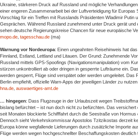
Ukraine, stärkeren Druck auf Russland und mögliche Verhandlungen
einer engeren Zusammenarbeit bei der Luftverteidigung für Europas S
Vorschlag für ein Treffen mit Russlands Präsidenten Wladimir Putin u
Gesprächen. Während Russland zunehmend unter Druck gerät und die
sehen deutsche Regierungskreise Chancen für neue europäische Ve
mopo.de
,
tagesschau.de
(ma)
Warnung vor Nordeuropa
: Einen ungeahnten Reisehinweis hat das 
Finnland, Estland, Lettland und Litauen. Der Grund: Zunehmende Vorf
Russland mittels GPS-Spoofings (Navigationsmanipulation) vom Ku
stürzen unkontrolliert ab oder dringen in gesperrte Lufträume ein. D
werden gesperrt, Flüge sind verspätet oder werden umgeleitet. Das
Berlin empfiehlt, offizielle Warn-Apps der jeweiligen Länder zu nut
hna.de
,
auswaertiges-amt.de
… hingegen
: Dass Flugzeuge in der Urlaubszeit wegen Treibstoff
bislang befürchtet – ist nun doch nicht zu befürchten. Das versicher
seit Monaten blockierte Schifffahrt durch die Seestraße von Hormus 
Dennoch sieht Verkehrskommissar Apostolos Tzitzikostas derzeit ke
Europa könne wegfallende Lieferungen durch zusätzliche Importe au
Flüge werden wegen hochgeschnellter Beschaffungskosten deutlich t