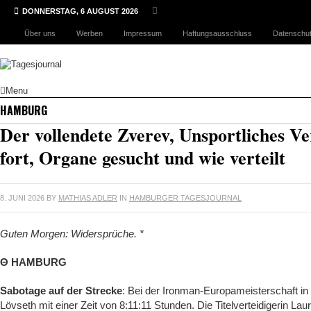
DONNERSTAG, 6 AUGUST 2026
Über uns
Werben
Impressum
Haftungsausschluss
Datenschut
Menu
HAMBURG
Der vollendete Zverev, Unsportliches Ve
fort, Organe gesucht und wie verteilt
8. JUNI 2026
BY
MATHIAS ADLER
IN
HAMBURGER TAGESJOURNAL
Guten Morgen: Widersprüche. *
Θ HAMBURG
Sabotage auf der Strecke
: Bei der Ironman-Europameisterschaft i
Lövseth mit einer Zeit von 8:11:11 Stunden. Die Titelverteidigerin Lau