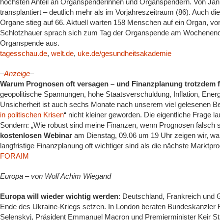
höchsten Anteil an Organspenderinnen und Organspendern. Von Ja
transplantiert – deutlich mehr als im Vorjahreszeitraum (86). Auch
Organe stieg auf 66. Aktuell warten 158 Menschen auf ein Organ, vor
Schlotzhauer sprach sich zum Tag der Organspende am Wochenende 
Organspende aus.
tagesschau.de
,
welt.de
,
uke.de/gesundheitsakademie
–
Anzeige
–
Warum Prognosen oft versagen – und Finanzplanung trotzdem f
geopolitische Spannungen, hohe Staatsverschuldung, Inflation, Ener
Unsicherheit ist auch sechs Monate nach unserem viel gelesenen Bei
in politischen Krisen
“ nicht kleiner geworden. Die eigentliche Frage l
Sondern: „Wie robust sind meine Finanzen, wenn Prognosen falsch 
kostenlosen Webinar
am Dienstag, 09.06 um 19 Uhr zeigen wir, wa
langfristige Finanzplanung oft wichtiger sind als die nächste Markt
FORAIM
Europa – von Wolf Achim Wiegand
Europa will wieder wichtig werden
: Deutschland, Frankreich und G
Ende des Ukraine-Kriegs setzen. In London beraten Bundeskanzler 
Selenskyj, Präsident Emmanuel Macron und Premierminister Keir Sta