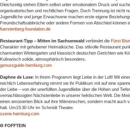
Gleichzeitig stehen Eltern selbst unter emotionalem Druck und suc
organisatorischen und rechtlichen Fragen. Doch Trennung ist nicht 
Jugendliche und junge Erwachsene machen erste eigene Beziehung
Freundschaftsabbrüche oder andere Formen von Abschied können eb
fuerstenberg-foundation.de
Restaurant-Tipp – Mitten im Sachsenwald
verbindet die
Fürst Bis
Charakter mit gehobener Heimatküche. Das stilvolle Restaurant punk
charmanten Wintergarten und klassisch deutschen Gerichten wie Kö
Kulinarisch solide, atmosphärisch besonders.
genussguide-hamburg.com
Daphne de Luxe
: In ihrem Programm liegt Liebe in der Luft! Mit ein
reichlich Lebenserfahrung nimmt sie ihr Publikum mit auf eine span
der Liebe – von der unerfüllten Jugendliebe über die Höhen und Tiefe
vernachlässigten Nächstenliebe in unserer hektischen Welt. Die Meiste
einen amüsierten Blick auf ihre Mitmenschen, sondern macht auch v
halt. Um19.30 Uhr im Schmidt Theater.
szene-hamburg.com
Θ FOFFTEIN