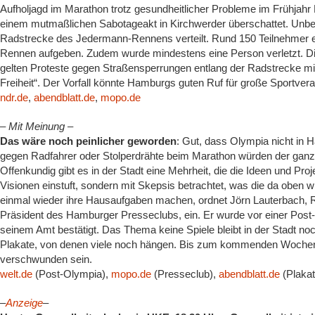
Aufholjagd im Marathon trotz gesundheitlicher Probleme im Frühjahr
einem mutmaßlichen Sabotageakt in Kirchwerder überschattet. Unbeka
Radstrecke des Jedermann-Rennens verteilt. Rund 150 Teilnehmer er
Rennen aufgeben. Zudem wurde mindestens eine Person verletzt. Die 
gelten Proteste gegen Straßensperrungen entlang der Radstrecke mi
Freiheit“. Der Vorfall könnte Hamburgs guten Ruf für große Sportver
ndr.de
,
abendblatt.de
,
mopo.de
– Mit Meinung –
Das wäre noch peinlicher geworden
: Gut, dass Olympia nicht in H
gegen Radfahrer oder Stolperdrähte beim Marathon würden der ganz
Offenkundig gibt es in der Stadt eine Mehrheit, die die Ideen und Pro
Visionen einstuft, sondern mit Skepsis betrachtet, was die da oben w
einmal wieder ihre Hausaufgaben machen, ordnet Jörn Lauterbach, R
Präsident des Hamburger Presseclubs, ein. Er wurde vor einer Post-
seinem Amt bestätigt. Das Thema keine Spiele bleibt in der Stadt n
Plakate, von denen viele noch hängen. Bis zum kommenden Woche
verschwunden sein.
welt.de
(Post-Olympia),
mopo.de
(Presseclub),
abendblatt.de
(Plakat
–
Anzeige
–