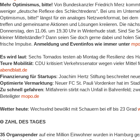
Mehr Optimismus, bitte!
Von Bundeskanzler Friedrich Merz kommt 
weniger „deutsche Reflexe des Schlechtredens“. Bei uns im Unter
Optimismus, bitte!“ längst für ein analoges Netzwerkformat, bei de
treffen und gemeinsame Aktionen und Lösungen kreiieren. Die näch
Donnerstag, den 11.06. um 19.30 Uhr in Winterhude statt. Sind Sie S
kleiner Mittelständler? Dann seien Sie doch gerne dabei und holen 
frische Impulse.
Anmeldung und Eventinfos wie immer unter
mpoi
Es wird laut
: Sechs Tornados testen ab Montag die Resilienz des H
Teure Mobilität
: CDU kritisiert Verkehrssenator wegen vieler Mittel f
abendblatt.de
Finanzierung für Startups
: Joachim Hertz Stiftung beschreitet ne
Optimierte Vermarktung
: Neuer FC St. Pauli Vordenker hat im Stad
Zu schnell gefahren
: Mitfahrerin stirbt nach Unfall in Bahrenfeld; zw
Beteiligter
mopo.de
Wetter heute
: Wechselnd bewölkt mit Schauern bei elf bis 23 Grad
w
Θ ZAHL DES TAGES
35 Organspender
auf eine Million Einwohner wurden in Hamburg ge