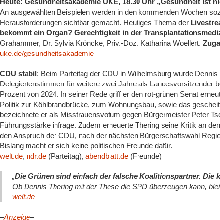
Heute: Gesundheitsakademie UKE, 18.30 Uhr „Gesundheit ist nich
An ausgewählten Beispielen werden in den kommenden Wochen sozia
Herausforderungen sichtbar gemacht. Heutiges Thema der
Livestre
bekommt ein Organ? Gerechtigkeit in der Transplantationsmedi
Grahammer, Dr. Sylvia Kröncke, Priv.-Doz. Katharina Woellert.
Zuga
uke.de/gesundheitsakademie
CDU stabil
: Beim Parteitag der CDU in Wilhelmsburg wurde Dennis 
Delegiertenstimmen für weitere zwei Jahre als Landesvorsitzender be
Prozent von 2024. In seiner Rede griff er den rot-grünen Senat erneut
Politik zur Köhlbrandbrücke, zum Wohnungsbau, sowie das geschei
bezeichnete er als Misstrauensvotum gegen Bürgermeister Peter Tsc
Führungsstärke infrage. Zudem erneuerte Thering seine Kritik an den
den Anspruch der CDU, nach der nächsten Bürgerschaftswahl Regi
Bislang macht er sich keine politischen Freunde dafür.
welt.de
,
ndr.de
(Parteitag),
abendblatt.de
(Freunde)
„
Die Grünen sind einfach der falsche Koalitionspartner. Die 
Ob Dennis Thering mit der These die SPD überzeugen kann, bleib
welt.de
–
Anzeige
–