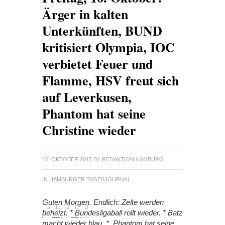
Ärger in kalten
Unterkünften, BUND
kritisiert Olympia, IOC
verbietet Feuer und
Flamme, HSV freut sich
auf Leverkusen,
Phantom hat seine
Christine wieder
16. OKTOBER 2015
BY
REDAKTION HAMBURG
IN
HAMBURGER TAGESJOURNAL
Guten Morgen. Endlich: Zelte werden
beheizt. * Bundesligaball rollt wieder. * Batz
macht wieder blau. * Phantom hat seine