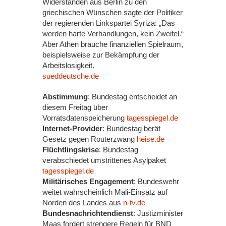
Widerständen aus Berlin zu den
griechischen Wünschen sagte der Politiker
der regierenden Linkspartei Syriza: „Das
werden harte Verhandlungen, kein Zweifel.“
Aber Athen brauche finanziellen Spielraum,
beispielsweise zur Bekämpfung der
Arbeitslosigkeit.
sueddeutsche.de
Abstimmung
: Bundestag entscheidet an
diesem Freitag über
Vorratsdatenspeicherung
tagesspiegel.de
Internet-Provider
: Bundestag berät
Gesetz gegen Routerzwang
heise.de
Flüchtlingskrise
: Bundestag
verabschiedet umstrittenes Asylpaket
tagesspiegel.de
Militärisches Engagement
: Bundeswehr
weitet wahrscheinlich Mali-Einsatz auf
Norden des Landes aus
n-tv.de
Bundesnachrichtendienst
: Justizminister
Maas fordert strengere Regeln für BND