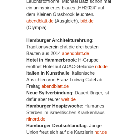
Leuchtstoffröhre Michael Batz schon mal
ein uninspiriertes blaues „HH2024“ auf
dem Kleinen Grasbrook leuchten.
abendblatt.de
(Ausgleich),
bild.de
(Olympia)
Hamburger Architekturehrung
:
Traditionsverein ehrt die drei besten
Bauten aus 2014
abendblatt.de
Hotel in Hammerbrook
: H-Gruppe
eröffnet Hotel auf ADAC-Gelände
ndr.de
Italien in Kunsthalle
: Italienische
Ansichten von Franz Ludwig Catel ab
Freitag
abendblatt.de
Neue Syltverbindung
: Dauert länger, ist
dafür aber teurer
welt.de
Hamburger Hospizwoche
: Humanes
Sterben im israelitischen Krankenhaus
rtlnord.de
Hamburger Deutschlandtag
: Junge
Union freut sich auf die Kanzlerin
ndr.de