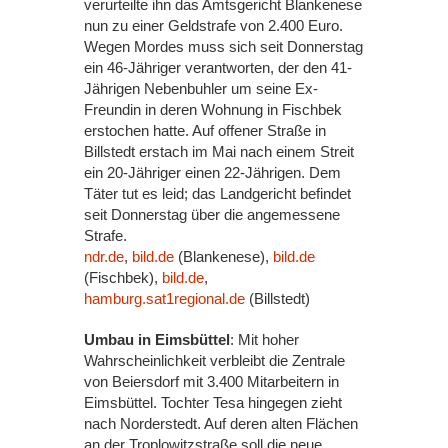
verurteilte ihn das Amtsgericht Blankenese
nun zu einer Geldstrafe von 2.400 Euro.
Wegen Mordes muss sich seit Donnerstag
ein 46-Jähriger verantworten, der den 41-
Jährigen Nebenbuhler um seine Ex-
Freundin in deren Wohnung in Fischbek
erstochen hatte. Auf offener Straße in
Billstedt erstach im Mai nach einem Streit
ein 20-Jähriger einen 22-Jährigen. Dem
Täter tut es leid; das Landgericht befindet
seit Donnerstag über die angemessene
Strafe.
ndr.de
,
bild.de
(Blankenese),
bild.de
(Fischbek),
bild.de
,
hamburg.sat1regional.de
(Billstedt)
Umbau in Eimsbüttel
: Mit hoher
Wahrscheinlichkeit verbleibt die Zentrale
von Beiersdorf mit 3.400 Mitarbeitern in
Eimsbüttel. Tochter Tesa hingegen zieht
nach Norderstedt. Auf deren alten Flächen
an der Troplowitzstraße soll die neue