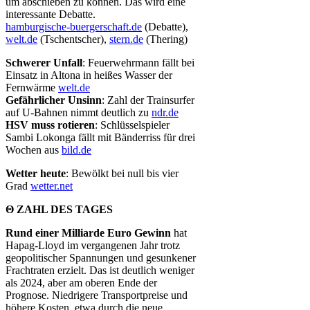
um abschieben zu können. Das wird eine
interessante Debatte.
hamburgische-buergerschaft.de
(Debatte),
welt.de
(Tschentscher),
stern.de
(Thering)
Schwerer Unfall
: Feuerwehrmann fällt bei
Einsatz in Altona in heißes Wasser der
Fernwärme
welt.de
Gefährlicher Unsinn
: Zahl der Trainsurfer
auf U-Bahnen nimmt deutlich zu
ndr.de
HSV muss rotieren
: Schlüsselspieler
Sambi Lokonga fällt mit Bänderriss für drei
Wochen aus
bild.de
Wetter heute
: Bewölkt bei null bis vier
Grad
wetter.net
Θ ZAHL DES TAGES
Rund einer Milliarde Euro Gewinn
hat
Hapag-Lloyd im vergangenen Jahr trotz
geopolitischer Spannungen und gesunkener
Frachtraten erzielt. Das ist deutlich weniger
als 2024, aber am oberen Ende der
Prognose. Niedrigere Transportpreise und
höhere Kosten, etwa durch die neue