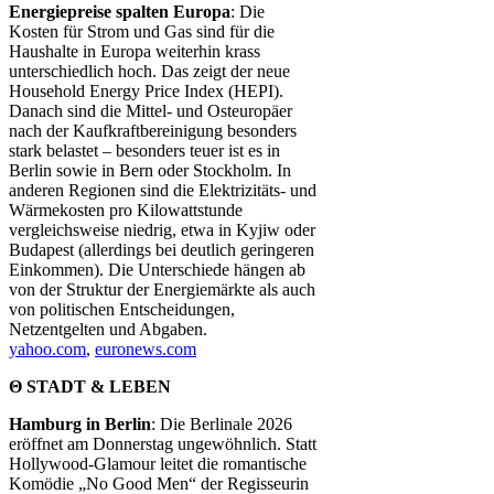
Energiepreise spalten Europa
: Die
Kosten für Strom und Gas sind für die
Haushalte in Europa weiterhin krass
unterschiedlich hoch. Das zeigt der neue
Household Energy Price Index (HEPI).
Danach sind die Mittel- und Osteuropäer
nach der Kaufkraftbereinigung besonders
stark belastet – besonders teuer ist es in
Berlin sowie in Bern oder Stockholm. In
anderen Regionen sind die Elektrizitäts- und
Wärmekosten pro Kilowattstunde
vergleichsweise niedrig, etwa in Kyjiw oder
Budapest (allerdings bei deutlich geringeren
Einkommen). Die Unterschiede hängen ab
von der Struktur der Energiemärkte als auch
von politischen Entscheidungen,
Netzentgelten und Abgaben.
yahoo.com
,
euronews.com
Θ STADT & LEBEN
Hamburg in Berlin
: Die Berlinale 2026
eröffnet am Donnerstag ungewöhnlich. Statt
Hollywood-Glamour leitet die romantische
Komödie „No Good Men“ der Regisseurin