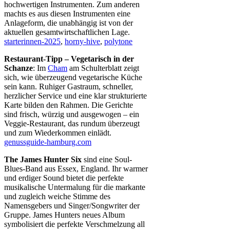
hochwertigen Instrumenten. Zum anderen
machts es aus diesen Instrumenten eine
Anlageform, die unabhängig ist von der
aktuellen gesamtwirtschaftlichen Lage.
starterinnen-2025
,
horny-hive
,
polytone
Restaurant-Tipp – Vegetarisch in der
Schanze
: Im
Cham
am Schulterblatt zeigt
sich, wie überzeugend vegetarische Küche
sein kann. Ruhiger Gastraum, schneller,
herzlicher Service und eine klar strukturierte
Karte bilden den Rahmen. Die Gerichte
sind frisch, würzig und ausgewogen – ein
Veggie-Restaurant, das rundum überzeugt
und zum Wiederkommen einlädt.
genussguide-hamburg.com
The James Hunter Six
sind eine Soul-
Blues-Band aus Essex, England. Ihr warmer
und erdiger Sound bietet die perfekte
musikalische Untermalung für die markante
und zugleich weiche Stimme des
Namensgebers und Singer/Songwriter der
Gruppe. James Hunters neues Album
symbolisiert die perfekte Verschmelzung all