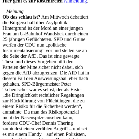
Hier geht es zur kostenfreien
Anmeldung
.
– Meinung –
Ob das schlau ist?
Am Mittwoch debattiert
die Bürgerschaft über Asylpolitik.
Hintergrund ist der Mord an einer jungen
Frau am U-Bahnhof Wandsbek durch einen
25-jährigen Geflüchteten. SPD und Grüne
werfen der CDU nun „politische
Instrumentalisierung” vor und stellen sie an
die Seite der AfD. Das ist eine gewagte
These und dieses Vorgehen hilft den
Parteien der Mitte sicher nicht dabei, sich
gegen die AfD abzugrenzen. Die AfD hat in
diesem Fall den Ausweisungsball eher flach
gehalten. SPD-Bürgermeister Peter
Tschentscher war es selbst, der als Erster
„die Dringlichkeit rechtlicher Regelungen
zur Rückführung von Flüchtlingen, die zu
einem Risiko für die Sicherheit werden“,
anmahnte. Da man das Risikopotenzial
nicht der Nasenspitze ansehen kann,
forderte CDU-Chef Dennis Thering
zumindest einen verübten Angriff – und sei
es mit einem Handy – auf einen Polizisten,