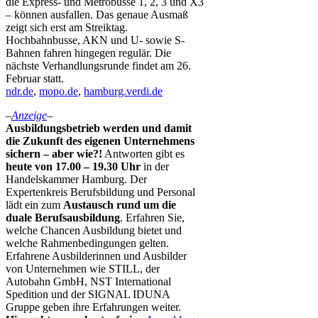
die Express- und Metrobusse 1, 2, 3 und X3
– können ausfallen. Das genaue Ausmaß
zeigt sich erst am Streiktag.
Hochbahnbusse, AKN und U- sowie S-
Bahnen fahren hingegen regulär. Die
nächste Verhandlungsrunde findet am 26.
Februar statt.
ndr.de
,
mopo.de
,
hamburg.verdi.de
–
Anzeige
–
Ausbildungsbetrieb werden und damit
die Zukunft des eigenen Unternehmens
sichern – aber wie?!
Antworten gibt es
heute von 17.00 – 19.30 Uhr
in der
Handelskammer Hamburg. Der
Expertenkreis Berufsbildung und Personal
lädt ein zum
Austausch rund um die
duale Berufsausbildung
. Erfahren Sie,
welche Chancen Ausbildung bietet und
welche Rahmenbedingungen gelten.
Erfahrene Ausbilderinnen und Ausbilder
von Unternehmen wie STILL, der
Autobahn GmbH, NST International
Spedition und der SIGNAL IDUNA
Gruppe geben ihre Erfahrungen weiter.