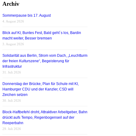
Archiv
Sommerpause bis 17. August
4. August 2026
Blick auf KI, Buntes Fest, Bald geht´s los, Bardin
macht weiter, Besser bremsen
3. August 2026
Solidarität aus Berlin, Strom vom Dach, „Leuchtturm
der freien Kulturszene“, Begeisterung für
Infrastruktur
31. Juli 2026
Donnerstag der Brücke, Plan für Schule mit KI,
Hamburger CDU und der Kanzler, CSD will
Zeichen setzen
30. Juli 2026
Block-Haftbefehl droht, Attraktiver Arbeitgeber, Bahn
drückt aufs Tempo, Regenbogenseil auf der
Reeperbahn
29. Juli 2026