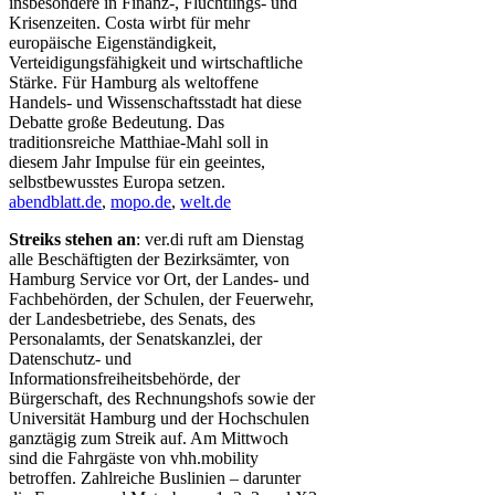
insbesondere in Finanz-, Flüchtlings- und
Krisenzeiten. Costa wirbt für mehr
europäische Eigenständigkeit,
Verteidigungsfähigkeit und wirtschaftliche
Stärke. Für Hamburg als weltoffene
Handels- und Wissenschaftsstadt hat diese
Debatte große Bedeutung. Das
traditionsreiche Matthiae-Mahl soll in
diesem Jahr Impulse für ein geeintes,
selbstbewusstes Europa setzen.
abendblatt.de
,
mopo.de
,
welt.de
Streiks stehen an
: ver.di ruft am Dienstag
alle Beschäftigten der Bezirksämter, von
Hamburg Service vor Ort, der Landes- und
Fachbehörden, der Schulen, der Feuerwehr,
der Landesbetriebe, des Senats, des
Personalamts, der Senatskanzlei, der
Datenschutz- und
Informationsfreiheitsbehörde, der
Bürgerschaft, des Rechnungshofs sowie der
Universität Hamburg und der Hochschulen
ganztägig zum Streik auf. Am Mittwoch
sind die Fahrgäste von vhh.mobility
betroffen. Zahlreiche Buslinien – darunter