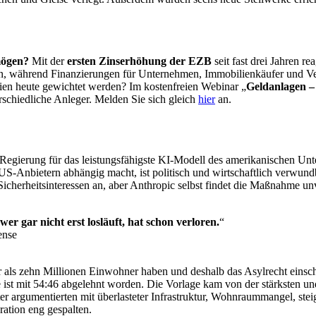
mögen?
Mit der
ersten Zinserhöhung der EZB
seit fast drei Jahren re
n, während Finanzierungen für Unternehmen, Immobilienkäufer und Ver
lien heute gewichtet werden? Im kostenfreien Webinar „
Geldanlagen –
schiedliche Anleger. Melden Sie sich gleich
hier
an.
Regierung für das leistungsfähigste KI-Modell des amerikanischen Unt
US-Anbietern abhängig macht, ist politisch und wirtschaftlich verwun
icherheitsinteressen an, aber Anthropic selbst findet die Maßnahme un
er gar nicht erst losläuft, hat schon verloren.
“
ense
hr als zehn Millionen Einwohner haben und deshalb das Asylrecht eins
e ist mit 54:46 abgelehnt worden. Die Vorlage kam von der stärksten u
ter argumentierten mit überlasteter Infrastruktur, Wohnraummangel, 
ration eng gespalten.