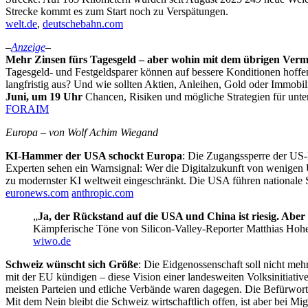
Strecke kommt es zum Start noch zu Verspätungen.
welt.de
,
deutschebahn.com
–
Anzeige
–
Mehr Zinsen fürs Tagesgeld – aber wohin mit dem übrigen Ver
Tagesgeld- und Festgeldsparer können auf bessere Konditionen hoffe
langfristig aus? Und wie sollten Aktien, Anleihen, Gold oder Immobi
Juni, um 19 Uhr
Chancen, Risiken und mögliche Strategien für unter
FORAIM
Europa – von Wolf Achim Wiegand
KI-Hammer der USA schockt Europa
: Die Zugangssperre der US-
Experten sehen ein Warnsignal: Wer die Digitalzukunft von wenigen 
zu modernster KI weltweit eingeschränkt. Die USA führen nationale S
euronews.com
anthropic.com
„
Ja, der Rückstand auf die USA und China ist riesig. Aber w
Kämpferische Töne von Silicon-Valley-Reporter Matthias Hoh
wiwo.de
Schweiz wünscht sich Größe
: Die Eidgenossenschaft soll nicht me
mit der EU kündigen – diese Vision einer landesweiten Volksinitiativ
meisten Parteien und etliche Verbände waren dagegen. Die Befürwor
Mit dem Nein bleibt die Schweiz wirtschaftlich offen, ist aber bei Mig