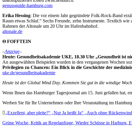
unkompliziertes Essen zwischendurch.
genussguide-hamburg.com
Erika Hessing
: Die vor einem Jahr gegründete Folk-Rock-Band erzäh
Raum etwas Schlaf.“ Sechs Freunde, zehn Instrumente. Textlich wie a
Rahmen der Altonale um 20 Uhr im Hafenbahnhof.
altonale.de
Θ FOFFTEIN
–
Anzeige
–
Heute: Gesundheitsakademie UKE, 18.30 Uhr „Gesundheit ist nich
An ausgewählten Beispielen wurden in den vergangenen Wochen sozia
Privilegien zu Chancen: Ein Blick in die Geschichte der medizin
uke.de/gesundheitsakademie
Heute ist der Global Wind Day. Kommen Sie gut in die windige Woc
Wenn Ihnen das Hamburger Tagesjournal am 15. Juni gefallen hat, em
Werben Sie für Ihr Unternehmen oder Ihre Veranstaltung im Hamburge
„Exzellent, aber pleite?“ „Nur Ja heißt Ja“ „Auch ohne Rückenwind“
Grüne Woche, Kritik an Regelanfrage, Wieder Schüsse in Harburg, Ep