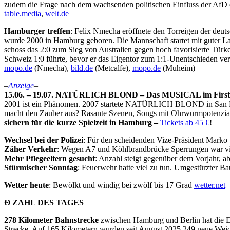
zudem die Frage nach dem wachsenden politischen Einfluss der AfD e
table.media
,
welt.de
Hamburger treffen
: Felix Nmecha eröffnete den Torreigen der deut
wurde 2000 in Hamburg geboren. Die Mannschaft startet mit guter L
schoss das 2:0 zum Sieg von Australien gegen hoch favorisierte Türk
Schweiz 1:0 führte, bevor er das Eigentor zum 1:1-Unentschieden ver
mopo.de
(Nmecha),
bild.de
(Metcalfe),
mopo.de
(Muheim)
–
Anzeige
–
15.06. – 19.07. NATÜRLICH BLOND – Das MUSICAL im First 
2001 ist ein Phänomen. 2007 startete NATÜRLICH BLOND in San Fran
macht den Zauber aus? Rasante Szenen, Songs mit Ohrwurmpotenzial, D
sichern für die kurze Spielzeit in Hamburg –
Tickets ab 45 €
!
Wechsel bei der Polizei
: Für den scheidenden Vize-Präsident Marko S
Zäher Verkehr
: Wegen A7 und Köhlbrandbrücke Sperrungen war vie
Mehr Pflegeeltern gesucht
: Anzahl steigt gegenüber dem Vorjahr, ab
Stürmischer Sonntag
: Feuerwehr hatte viel zu tun. Umgestürzter 
Wetter heute
: Bewölkt und windig bei zwölf bis 17 Grad
wetter.net
Θ ZAHL DES TAGES
278 Kilometer Bahnstrecke
zwischen Hamburg und Berlin hat die De
Strecke. Auf 165 Kilometern wurden seit August 2025 249 neue Weich