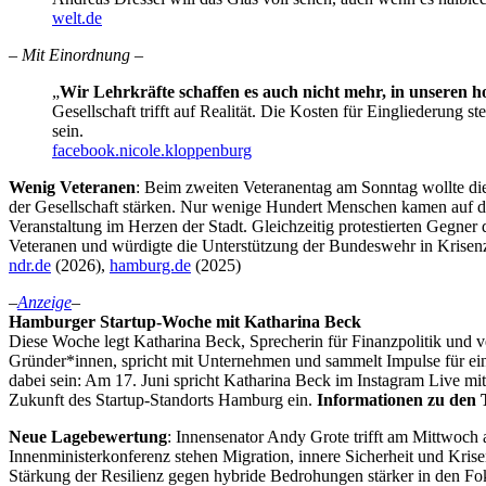
welt.de
– Mit Einordnung –
„
Wir Lehrkräfte schaffen es auch nicht mehr, in unseren h
Gesellschaft trifft auf Realität. Die Kosten für Eingliederung 
sein.
facebook.nicole.kloppenburg
Wenig Veteranen
: Beim zweiten Veteranentag am Sonntag wollte di
der Gesellschaft stärken. Nur wenige Hundert Menschen kamen auf d
Veranstaltung im Herzen der Stadt. Gleichzeitig protestierten Gegn
Veteranen und würdigte die Unterstützung der Bundeswehr in Krisenz
ndr.de
(2026),
hamburg.de
(2025)
–
Anzeige
–
Hamburger Startup-Woche mit Katharina Beck
Diese Woche legt Katharina Beck, Sprecherin für Finanzpolitik und v
Gründer*innen, spricht mit Unternehmen und sammelt Impulse für ein
dabei sein: Am 17. Juni spricht Katharina Beck im Instagram Live mi
Zukunft des Startup-Standorts Hamburg ein.
Informationen zu den
Neue Lagebewertung
: Innensenator Andy Grote trifft am Mittwoch
Innenministerkonferenz stehen Migration, innere Sicherheit und Krise
Stärkung der Resilienz gegen hybride Bedrohungen stärker in den Fo