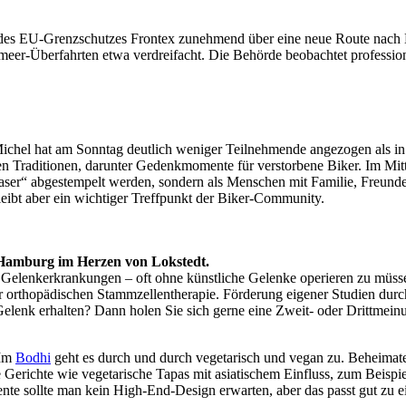
 des EU-Grenzschutzes Frontex zunehmend über eine neue Route nach Eur
telmeer-Überfahrten etwa verdreifacht. Die Behörde beobachtet profess
ichel hat am Sonntag deutlich weniger Teilnehmende angezogen als in 
nen Traditionen, darunter Gedenkmomente für verstorbene Biker. Im Mi
 „Raser“ abgestempelt werden, sondern als Menschen mit Familie, Fre
bleibt aber ein wichtiger Treffpunkt der Biker-Community.
Hamburg im Herzen von Lokstedt.
er Gelenkerkrankungen – oft ohne künstliche Gelenke operieren zu müss
r orthopädischen Stammzellentherapie. Förderung eigener Studien dur
 Gelenk erhalten? Dann holen Sie sich gerne eine Zweit- oder Drittmei
 Im
Bodhi
geht es durch und durch vegetarisch und vegan zu. Beheimat
e Gerichte wie vegetarische Tapas mit asiatischem Einfluss, zum Beisp
nte sollte man kein High-End-Design erwarten, aber das passt gut zu ei