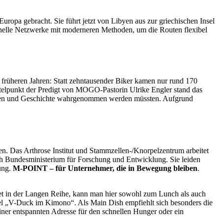
opa gebracht. Sie führt jetzt von Libyen aus zur griechischen Insel
ionelle Netzwerke mit moderneren Methoden, um die Routen flexibel
früheren Jahren: Statt zehntausender Biker kamen nur rund 170
ttelpunkt der Predigt von MOGO-Pastorin Ulrike Engler stand das
unden und Geschichte wahrgenommen werden müssten. Aufgrund
en. Das Arthrose Institut und Stammzellen-/Knorpelzentrum arbeitet
ch Bundesministerium für Forschung und Entwicklung. Sie leiden
nung.
M-POINT – für Unternehmer, die in Bewegung bleiben
.
et in der Langen Reihe, kann man hier sowohl zum Lunch als auch
iel „V-Duck im Kimono“. Als Main Dish empfiehlt sich besonders die
ner entspannten Adresse für den schnellen Hunger oder ein