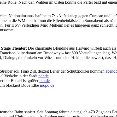
ine Rolle. Nach den Wahlen im Osten könnte die Partei bald mit einem
schen Nationalmannschaft beim 7:1-Auftaktsieg gegen Curacao und lief
aune in die WM und hat nun die Elfenbeinküste am Sonnabend als näch
en. Für HSV-Verteidiger Miro Muheim lief es hingegen ganz schlecht. E
ursachte.
Stage Theater
: Die charmante Blondine aus Harvard wirbelt auch al
cisco, kurz darauf am Broadway – fast 600 Vorstellungen lang. Welt
ialoge, die funkeln vor Witz – und eine Heldin, die beweist, dass He
treiber soll Timo Zill, derzeit Leiter der Schutzpolizei kommen
abendb
l Verkehr in der Stadt
ndr.de
er der Bedarf ist größer
ndr.de
Baum blockiert Dove Elbe
mopo.de
utsche Bahn saniert. Seit Sonntag fahren die täglich 470 Züge des Fe
en und Gleise verlegt. Außerdem wurden sechs neue Stellwerke erricht