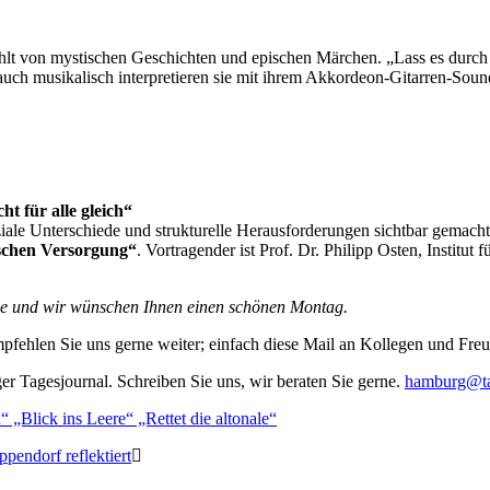
lt von mystischen Geschichten und epischen Märchen. „Lass es durch di
uch musikalisch interpretieren sie mit ihrem Akkordeon-Gitarren-Soun
t für alle gleich“
le Unterschiede und strukturelle Herausforderungen sichtbar gemach
ischen Versorgung“
. Vortragender ist Prof. Dr. Philipp Osten, Institut
he und wir wünschen Ihnen einen schönen Montag.
pfehlen Sie uns gerne weiter; einfach diese Mail an Kollegen und Fre
r Tagesjournal. Schreiben Sie uns, wir beraten Sie gerne.
hamburg@ta
 „Blick ins Leere“ „Rettet die altonale“
pendorf reflektiert