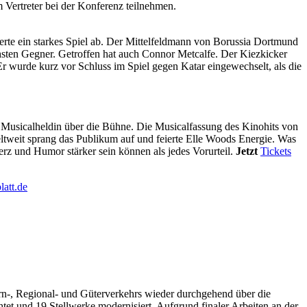
 Vertreter bei der Konferenz teilnehmen.
erte ein starkes Spiel ab. Der Mittelfeldmann von Borussia Dortmund
sten Gegner. Getroffen hat auch Connor Metcalfe. Der Kiezkicker
r wurde kurz vor Schluss im Spiel gegen Katar eingewechselt, als die
s Musicalheldin über die Bühne. Die Musicalfassung des Kinohits von
weit sprang das Publikum auf und feierte Elle Woods Energie. Was
rz und Humor stärker sein können als jedes Vorurteil.
Jetzt
Tickets
latt.de
rn-, Regional- und Güterverkehrs wieder durchgehend über die
et und 19 Stellwerke modernisiert. Aufgrund finaler Arbeiten an der