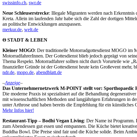
swissinfo.ch
,
swr.de
Neue Schleuserstrecke
: Illegale Migranten werden nach Erkenntnis
Kreta. Allein im laufenden Jahr habe sich die Zahl der dortigen Mit
an politische Entwicklungen anzupassen.
merkur.de
,
welt.de
Θ STADT & LEBEN
Kleiner MOGO
: Der traditionelle Motorradgottesdienst MOGO im M
MotorradfahrerInnen. Der Gottesdienst blieb jedoch geprägt von sei
Thema Respekt. Motorradfahrer sollten nicht durch Vorurteile wie
finanzieller Gründe ist der Gottesdienst heute kein Großevent mehr, 
ndr.de
,
mopo.de
,
abendblatt.de
–
Anzeige
–
Das Unternehmernetzwerk M-POINT stellt vor: Sporthopaedic 
Die moderne Praxis ist spezialisiert auf die Behandlung degenerativ
mit wissenschaftlichen Methoden und langjährigen Erfahrungen in de
unter Arthrose und haben bereits die Empfehlung für ein künstliches
Mehr Infos hier!
Restaurant-Tipp – Bodhi Vegan Living
: Der Name ist Programm.
zum Abendessen gut essen und entspannen. Die Küche bietet kreativ
Buddha Bowl. Die Preise sind fair und die Küche solide. Beim Ambie