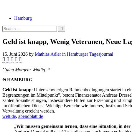
Hamburg
Geld ist knapp, Wenig Veteranen, Neue 
15. Juni 2026
by
Mathias Adler
in
Hamburger Tagesjournal
Guten Morgen: Windig. *
Θ HAMBURG
Geld ist knapp
: Unter schwierigen Rahmenbedingungen startet in ein
Begrenzungen im Mittelpunkt”, betont Finanzsenator Andreas Dresse
zählen Sozialleistungen, insbesondere Hilfen zur Erziehung und Eing
im öffentlichen Dienst. Wichtige Bereiche wie Inneres, Justiz und Sc
Verwaltung erreicht werden.
welt.de
,
abendblatt.de
„
Wir müssen gemeinsam lernen, dass eine Situation, in der m
Andreas Dressel will das Glas voll sehen, auch wenn es halbleer