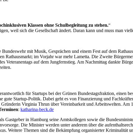
ochinklusiven Klassen ohne Schulbegleitung zu stehen.
“
steigen, weil sich die Gesellschaft ändert. Daran kann und muss man viel
e Bundeswehr mit Musik, Gesprächen und einem Fest auf dem Rathausm
en Rathausmarkt; im Vorjahr war mehr Lametta. Die Zweite Bürgermei
er des Veteranentags auf dem Jungfernstieg. Am Nachmittag dankte Bürg
eiten.
erantwortlich für Startups bei der Grünen Bundestagsfraktion, einen 
e gute Startup-Politik. Dabei geht es von Finanzierung und Fachkräfte
t Gründerin Virginia Thrun über Vereinbarkeit und Arbeitswelten. Am 18
 Terminen
:
katharina-beck.de
 als Gastgeber in Hamburg seine Amtskollegen sowie die Bundesminister
nvorsorge. Die Minister werden unter anderem über die aufenthaltsrech
kus. Weitere Themen sind die Bekämpfung organisierter Kriminalität 