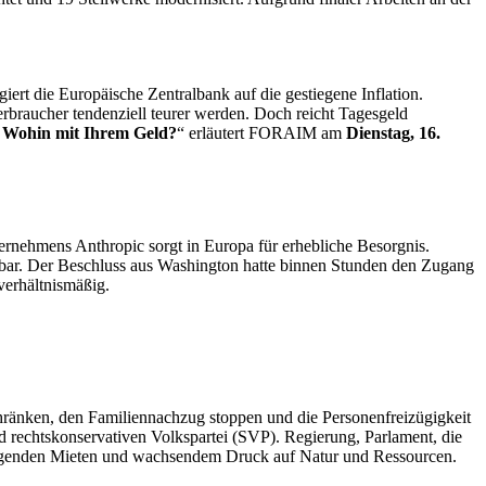
agiert die Europäische Zentralbank auf die gestiegene Inflation.
braucher tendenziell teurer werden. Doch reicht Tagesgeld
 Wohin mit Ihrem Geld?
“ erläutert FORAIM am
Dienstag, 16.
ernehmens Anthropic sorgt in Europa für erhebliche Besorgnis.
dbar. Der Beschluss aus Washington hatte binnen Stunden den Zugang
verhältnismäßig.
chränken, den Familiennachzug stoppen und die Personenfreizügigkeit
nd rechtskonservativen Volkspartei (SVP). Regierung, Parlament, die
steigenden Mieten und wachsendem Druck auf Natur und Ressourcen.