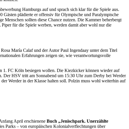
iabewerbung Hamburgs auf und sprach sich klar für die Spiele aus.
600 Gästen plädierte er offensiv für Olympische und Paralympische
junge Menschen sollten diese Chance nutzen. Die Kammer beherbergt
Piper für die Spiele werben, werden damit aber wohl nur die
in Rosa María Calaf und der Autor Paul Ingendaay unter dem Titel
ernationalen Erfahrungen zeigen sie, wie verantwortungsvolle
den 1. FC Köln besiegen wollen. Die Kiezkicker können wieder auf
ehen. Der HSV tritt am Sonnabend um 15:30 Uhr zum Derby bei Werder
er Werder in der Klasse halten soll. Polzin muss wohl weiterhin auf
 Anfang April erschienene
Buch „Jenischpark. Unerzählte
des Parks – von europäischen Kolonialverflechtungen über