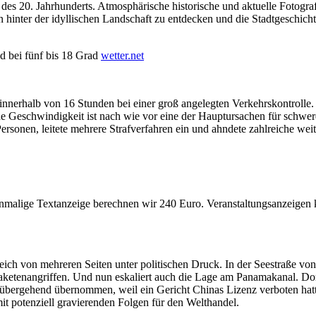
es 20. Jahrhunderts. Atmosphärische historische und aktuelle Fotogra
n hinter der idyllischen Landschaft zu entdecken und die Stadtgeschic
 bei fünf bis 18 Grad
wetter.net
g innerhalb von 16 Stunden bei einer groß angelegten Verkehrskontrol
 Geschwindigkeit ist nach wie vor eine der Hauptursachen für schwere
ersonen, leitete mehrere Strafverfahren ein und ahndete zahlreiche wei
e einmalige Textanzeige berechnen wir 240 Euro. Veranstaltungsanzeigen
 gleich von mehreren Seiten unter politischen Druck. In der Seestraße 
Raketenangriffen. Und nun eskaliert auch die Lage am Panamakanal. 
rübergehend übernommen, weil ein Gericht Chinas Lizenz verboten hatt
t potenziell gravierenden Folgen für den Welthandel.