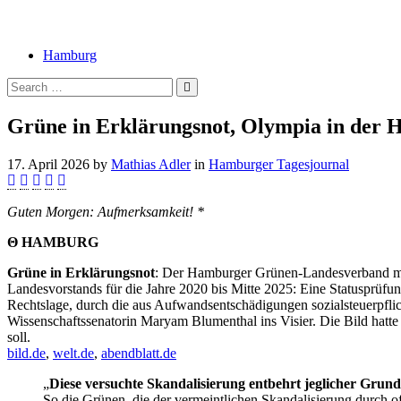
Hamburg
Grüne in Erklärungsnot, Olympia in der 
17. April 2026
by
Mathias Adler
in
Hamburger Tagesjournal
Guten Morgen: Aufmerksamkeit! *
Θ HAMBURG
Grüne in Erklärungsnot
: Der Hamburger Grünen-Landesverband mus
Landesvorstands für die Jahre 2020 bis Mitte 2025: Eine Statusprüfun
Rechtslage, durch die aus Aufwandsentschädigungen sozialsteuerpfli
Wissenschaftssenatorin Maryam Blumenthal ins Visier. Die Bild hatt
soll.
bild.de
,
welt.de
,
abendblatt.de
„
Diese versuchte Skandalisierung entbehrt jeglicher Grund
So die Grünen, die der vermeintlichen Skandalisierung durch 