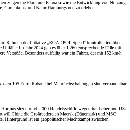
fien zeigen die Flora und Fauna sowie die Entwicklung von Nutzung
hte, Gartenkunst und Natur Hamburgs neu zu erleben.
le. Im Rahmen der Initiative „ROADPOL Speed“ kontrollierten über
 Unfälle: Im Jahr 2024 gab es über 1.260 entsprechende Fälle mit
tere Verstöße. Besonders auffällig war ein Fahrer, der mit 152 km/h
 kosten 195 Euro. Rabatte bei Mehrfachschaltungen sind verhandelbar.
von Hormus sitzen rund 2.000 Handelsschiffe wegen iranischer und US-
Dort will China die Großreedereien Maersk (Dänemark) und MSC
e. Hintergrund ist ein geopolitischer Machtkampf zwischen