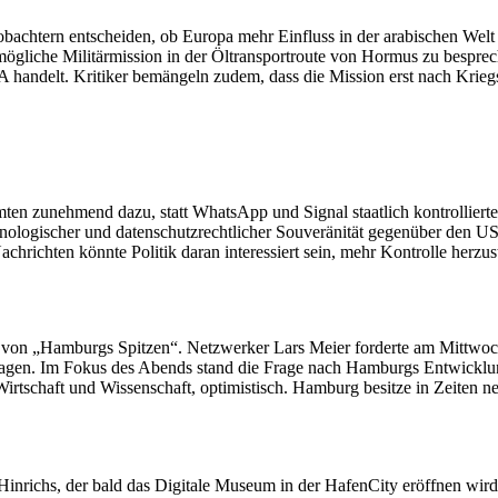
achtern entscheiden, ob Europa mehr Einfluss in der arabischen Welt b
mögliche Militärmission in der Öltransportroute von Hormus zu bespre
 handelt. Kritiker bemängeln zudem, dass die Mission erst nach Kriegs
en zunehmend dazu, statt WhatsApp und Signal staatlich kontrolliert
chnologischer und datenschutzrechtlicher Souveränität gegenüber den
richten könnte Politik daran interessiert sein, mehr Kontrolle herzust
 von „Hamburgs Spitzen“. Netzwerker Lars Meier forderte am Mittwoch 
agen. Im Fokus des Abends stand die Frage nach Hamburgs Entwicklung 
 Wirtschaft und Wissenschaft, optimistisch. Hamburg besitze in Zeiten
inrichs, der bald das Digitale Museum in der HafenCity eröffnen wird