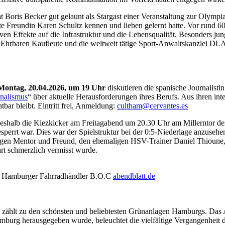
t Boris Becker gut gelaunt als Stargast einer Veranstaltung zur Olymp
rste Freundin Karen Schultz kennen und lieben gelernt hatte. Vor rund 
iven Effekte auf die Infrastruktur und die Lebensqualität. Besonders 
Ehrbaren Kaufleute und die weltweit tätige Sport-Anwaltskanzlei DLA 
Montag, 20.04.2026, um 19 Uhr
diskutieren die spanische Journalist
rnalismus
“ über aktuelle Herausforderungen ihres Berufs. Aus ihren int
tbar bleibt. Eintritt frei, Anmeldung:
cultham@cervantes.es
, weshalb die Kiezkicker am Freitagabend um 20.30 Uhr am Millerntor 
sperrt war. Dies war der Spielstruktur bei der 0:5-Niederlage anzus
igen Mentor und Freund, den ehemaligen HSV-Trainer Daniel Thioune, d
rt schmerzlich vermisst wurde.
ei Hamburger Fahrradhändler B.O.C
abendblatt.de
k zählt zu den schönsten und beliebtesten Grünanlagen Hamburgs. Das
amburg herausgegeben wurde, beleuchtet die vielfältige Vergangenheit 