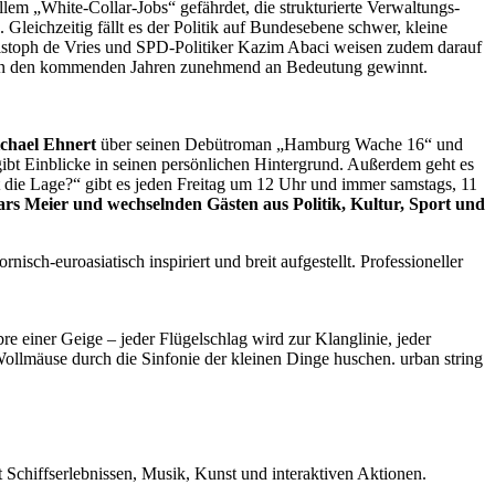
em „White-Collar-Jobs“ gefährdet, die strukturierte Verwaltungs-
eichzeitig fällt es der Politik auf Bundesebene schwer, kleine
ristoph de Vries und SPD-Politiker Kazim Abaci weisen zudem darauf
ng in den kommenden Jahren zunehmend an Bedeutung gewinnt.
chael Ehnert
über seinen Debütroman „Hamburg Wache 16“ und
 gibt Einblicke in seinen persönlichen Hintergrund. Außerdem geht es
 die Lage?“ gibt es jeden Freitag um 12 Uhr und immer samstags, 11
ars Meier und wechselnden Gästen aus Politik, Kultur, Sport und
isch-euroasiatisch inspiriert und breit aufgestellt. Professioneller
 einer Geige – jeder Flügelschlag wird zur Klanglinie, jeder
ollmäuse durch die Sinfonie der kleinen Dinge huschen. urban string
Schiffserlebnissen, Musik, Kunst und interaktiven Aktionen.