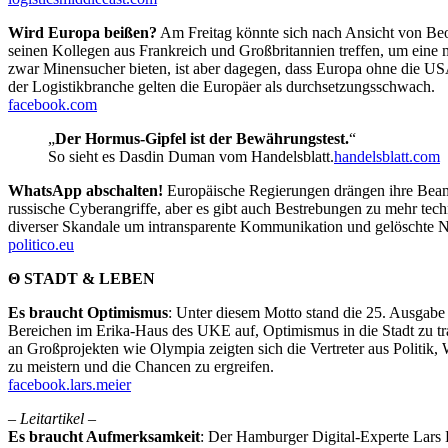
Wird Europa beißen?
Am Freitag könnte sich nach Ansicht von Beob
seinen Kollegen aus Frankreich und Großbritannien treffen, um eine 
zwar Minensucher bieten, ist aber dagegen, dass Europa ohne die USA
der Logistikbranche gelten die Europäer als durchsetzungsschwach.
facebook.com
„
Der Hormus-Gipfel ist der Bewährungstest.
“
So sieht es Dasdin Duman vom Handelsblatt.
handelsblatt.com
WhatsApp abschalten!
Europäische Regierungen drängen ihre Beamt
russische Cyberangriffe, aber es gibt auch Bestrebungen zu mehr te
diverser Skandale um intransparente Kommunikation und gelöschte Nach
politico.eu
Θ STADT & LEBEN
Es braucht Optimismus
: Unter diesem Motto stand die 25. Ausgabe
Bereichen im Erika-Haus des UKE auf, Optimismus in die Stadt zu tr
an Großprojekten wie Olympia zeigten sich die Vertreter aus Politik,
zu meistern und die Chancen zu ergreifen.
facebook.lars.meier
– Leitartikel –
Es braucht Aufmerksamkeit
: Der Hamburger Digital-Experte Lars H