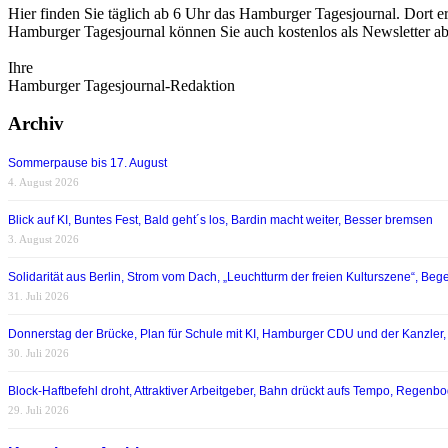
Hier finden Sie täglich ab 6 Uhr das Hamburger Tagesjournal. Dort er
Hamburger Tagesjournal können Sie auch kostenlos als Newsletter a
Ihre
Hamburger Tagesjournal-Redaktion
Archiv
Sommerpause bis 17. August
4. August 2026
Blick auf KI, Buntes Fest, Bald geht´s los, Bardin macht weiter, Besser bremsen
3. August 2026
Solidarität aus Berlin, Strom vom Dach, „Leuchtturm der freien Kulturszene“, Begei
31. Juli 2026
Donnerstag der Brücke, Plan für Schule mit KI, Hamburger CDU und der Kanzler,
30. Juli 2026
Block-Haftbefehl droht, Attraktiver Arbeitgeber, Bahn drückt aufs Tempo, Regen
29. Juli 2026