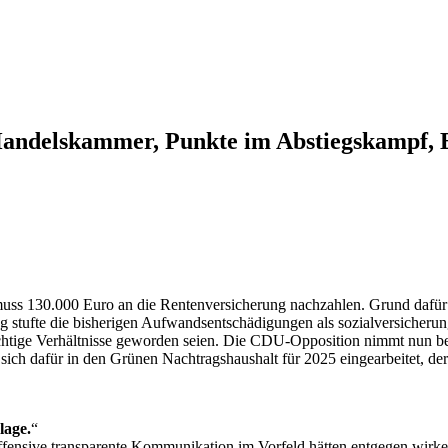
Handelskammer, Punkte im Abstiegskampf, 
s 130.000 Euro an die Rentenversicherung nachzahlen. Grund dafür 
g stufte die bisherigen Aufwandsentschädigungen als sozialversicherun
chtige Verhältnisse geworden seien. Die CDU-Opposition nimmt nun be
e sich dafür in den Grünen Nachtragshaushalt für 2025 eingearbeitet,
lage.
“
offensive transparente Kommunikation im Vorfeld hätten entgegen wirk