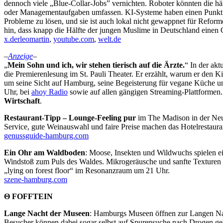
dennoch viele „Blue-Collar-Jobs” vernichten. Roboter könnten die hä
oder Managementaufgaben umfassen. KI-Systeme haben einen Punkt err
Probleme zu lösen, und sie ist auch lokal nicht gewappnet für Ref
hin, dass knapp die Hälfte der jungen Muslime in Deutschland eine
x.derleomartin
,
youtube.com
,
welt.de
–
Anzeige
–
„
Mein Sohn und ich, wir stehen tierisch auf die Ärzte.
“ In der akt
die Premierenlesung im St. Pauli Theater. Er erzählt, warum er den Ki
um seine Sicht auf Hamburg, seine Begeisterung für vegane Küche un
Uhr, bei
ahoy Radio
sowie auf allen gängigen Streaming-Plattformen
Wirtschaft
.
Restaurant-Tipp – Lounge-Feeling pur
im The Madison in der Neusta
Service, gute Weinauswahl und faire Preise machen das Hotelrestauran
genussguide-hamburg.com
Ein Ohr am Waldboden
: Moose, Insekten und Wildwuchs spielen ei
Windstoß zum Puls des Waldes. Mikrogeräusche und sanfte Texturen f
„lying on forest floor“ im Resonanzraum um 21 Uhr.
szene-hamburg.com
Θ FOFFTEIN
Lange Nacht der Museen
: Hamburgs Museen öffnen zur Langen Nach
Besucher können dabei sogar selbst auf Spurensuche nach Drogen ge