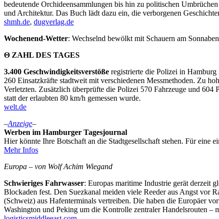
bedeutende Orchideensammlungen bis hin zu politischen Umbrüchen d
und Architektur. Das Buch lädt dazu ein, die verborgenen Geschichte
shmh.de
,
dugverlag.de
Wochenend-Wetter
: Wechselnd bewölkt mit Schauern am Sonnabend
Θ ZAHL DES TAGES
3.400 Geschwindigkeitsverstöße
registrierte die Polizei in Hambur
260 Einsatzkräfte stadtweit mit verschiedenen Messmethoden. Zu hohe
Verletzten. Zusätzlich überprüfte die Polizei 570 Fahrzeuge und 604 P
statt der erlaubten 80 km/h gemessen wurde.
welt.de
–
Anzeige
–
Werben im Hamburger Tagesjournal
Hier könnte Ihre Botschaft an die Stadtgesellschaft stehen. Für ein
Mehr Infos
Europa – von Wolf Achim Wiegand
Schwieriges Fahrwasser
: Europas maritime Industrie gerät derzeit
Blockaden fest. Den Suezkanal meiden viele Reeder aus Angst vor 
(Schweiz) aus Hafenterminals vertreiben. Die haben die Europäer vo
Washington und Peking um die Kontrolle zentraler Handelsrouten – mi
logisticsmiddleeast.com