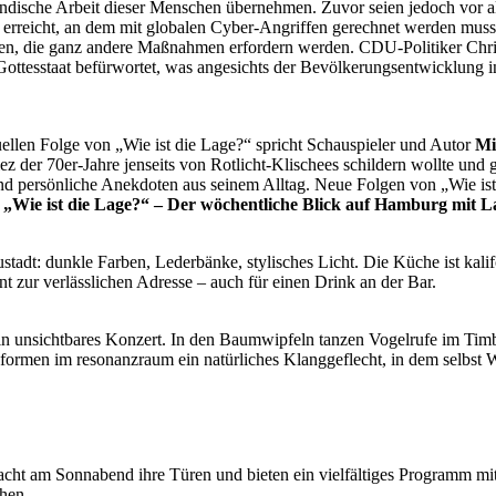
ndische Arbeit dieser Menschen übernehmen. Zuvor seien jedoch vor all
eicht, an dem mit globalen Cyber-Angriffen gerechnet werden muss. Gl
ormen, die ganz andere Maßnahmen erfordern werden. CDU-Politiker Ch
n Gottesstaat befürwortet, was angesichts der Bevölkerungsentwicklu
uellen Folge von „Wie ist die Lage?“ spricht Schauspieler und Autor
Mi
ez der 70er-Jahre jenseits von Rotlicht-Klischees schildern wollte und
d persönliche Anekdoten aus seinem Alltag. Neue Folgen von „Wie ist
.
„Wie ist die Lage?“ – Der wöchentliche Blick auf Hamburg mit L
dt: dunkle Farben, Lederbänke, stylisches Licht. Die Küche ist kaliforn
t zur verlässlichen Adresse – auch für einen Drink an der Bar.
n unsichtbares Konzert. In den Baumwipfeln tanzen Vogelrufe im Timbre
ormen im resonanzraum ein natürliches Klanggeflecht, in dem selbst W
t am Sonnabend ihre Türen und bieten ein vielfältiges Programm mit 
hen.