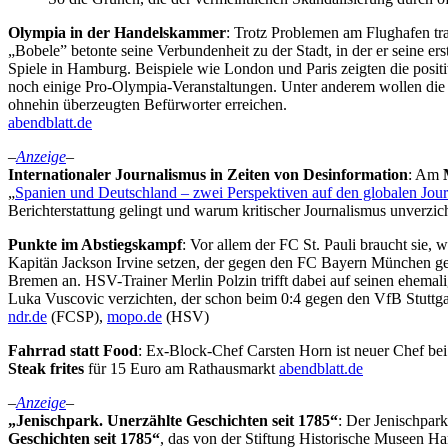
Olympia in der Handelskammer
: Trotz Problemen am Flughafen tra
„Bobele” betonte seine Verbundenheit zu der Stadt, in der er seine e
Spiele in Hamburg. Beispiele wie London und Paris zeigten die posit
noch einige Pro-Olympia-Veranstaltungen. Unter anderem wollen die 
ohnehin überzeugten Befürworter erreichen.
abendblatt.de
–
Anzeige
–
Internationaler Journalismus in Zeiten von Desinformation
: Am
„
Spanien und Deutschland – zwei Perspektiven auf den globalen Jou
Berichterstattung gelingt und warum kritischer Journalismus unverzich
Punkte im Abstiegskampf
: Vor allem der FC St. Pauli braucht sie
Kapitän Jackson Irvine setzen, der gegen den FC Bayern München ge
Bremen an. HSV-Trainer Merlin Polzin trifft dabei auf seinen ehemal
Luka Vuscovic verzichten, der schon beim 0:4 gegen den VfB Stuttga
ndr.de
(FCSP),
mopo.de
(HSV)
Fahrrad statt Food
: Ex-Block-Chef Carsten Horn ist neuer Chef b
Steak frites
für 15 Euro am Rathausmarkt
abendblatt.de
–
Anzeige
–
„Jenischpark. Unerzählte Geschichten seit 1785“
: Der Jenischpar
Geschichten seit 1785“
, das von der Stiftung Historische Museen H