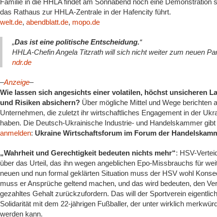
Familie in die HHLA findet am Sonnabend noch eine Demonstration s
das Rathaus zur HHLA-Zentrale in der Hafencity führt.
welt.de
,
abendblatt.de
,
mopo.de
„
Das ist eine politische Entscheidung.
“
HHLA-Chefin Angela Titzrath will sich nicht weiter zum neuen Pa
ndr.de
–
Anzeige
–
Wie lassen sich angesichts einer volatilen, höchst unsicheren
und Risiken absichern?
Über mögliche Mittel und Wege berichten
Unternehmen, die zuletzt ihr wirtschaftliches Engagement in der Ukra
haben. Die Deutsch-Ukrainische Industrie- und Handelskammer gibt 
anmelden
:
Ukraine Wirtschaftsforum im Forum der Handelskamm
„Wahrheit und Gerechtigkeit bedeuten nichts mehr“
: HSV-Vertei
über das Urteil, das ihn wegen angeblichen Epo-Missbrauchs für weit
neuen und nun formal geklärten Situation muss der HSV wohl Konseq
muss er Ansprüche geltend machen, und das wird bedeuten, den Vert
gezahltes Gehalt zurückzufordern. Das will der Sportverein eigentlich 
Solidarität mit dem 22-jährigen Fußballer, der unter wirklich merkwür
werden kann.