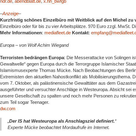
ndr.de
,
abendblatt.de
,
x.hh_bwfgb
–
Anzeige
–
Kurzfristig schönes Einzelbüro mit Weitblick auf den Michel zu 
Einzelbüro oder für bis zu vier Arbeitsplätze. 970 Euro zzgl. MwSt. 
Mehr Informationen
:
mediafleet.de
Kontakt
:
empfang@mediafleet.
Europa – von Wolf Achim Wiegand
Terroristen bedrängen Europa
: Die Messerattacke von Solingen ist
Gewaltwelle“ gegen Europa durch die Terrorgruppe Islamischer Staat 
Islamismusexperte Thomas Mücke. Nach Beobachtungen des Berliner
Extremisten den aktuellen Nahostkonflikt als Mobilisierungsthema. D
vom 7. Oktober, als palästinensische Gewalttäter aus dem Gazastrei
ausgeführter und versuchter Anschläge in Westeuropa. Absicht sei e
unsere Gesellschaft zu spalten und noch mehr Personen zu rekrutier
zum Teil sogar Teenager.
dw.com
„
Der IS hat Westeuropa als Anschlagsziel definiert.
“
Experte Mücke beobachtet Mordaufrufe im Internet.