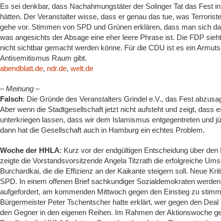
Es sei denkbar, dass Nachahmungstäter der Solinger Tat das Fest i
hätten. Der Veranstalter wisse, dass er genau das tue, was Terroriste
gehe vor. Stimmen von SPD und Grünen erklären, dass man sich das 
was angesichts der Absage eine eher leere Phrase ist. Die FDP sieht
nicht sichtbar gemacht werden könne. Für die CDU ist es ein Arm
Antisemitismus Raum gibt.
abendblatt.de
,
ndr.de
,
welt.de
– Meinung –
Falsch
: Die Gründe des Veranstalters Grindel e.V., das Fest abzusag
Aber wenn die Stadtgesellschaft jetzt nicht aufsteht und zeigt, dass e
unterkriegen lassen, dass wir dem Islamismus entgegentreten und j
dann hat die Gesellschaft auch in Hamburg ein echtes Problem.
Woche der HHLA
: Kurz vor der endgültigen Entscheidung über de
zeigte die Vorstandsvorsitzende Angela Titzrath die erfolgreiche U
Burchardkai, die die Effizienz an der Kaikante steigern soll. Neue K
SPD. In einem offenen Brief sachkundiger Sozialdemokraten werden
aufgefordert, am kommenden Mittwoch gegen den Einstieg zu stimm
Bürgermeister Peter Tschentscher hatte erklärt, wer gegen den Deal s
den Gegner in den eigenen Reihen. Im Rahmen der Aktionswoche geg