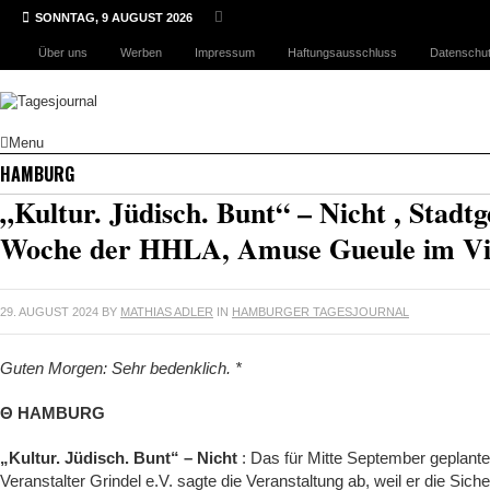
SONNTAG, 9 AUGUST 2026
Über uns
Werben
Impressum
Haftungsausschluss
Datenschut
Menu
HAMBURG
„Kultur. Jüdisch. Bunt“ – Nicht , Stadtg
Woche der HHLA, Amuse Gueule im Vil
29. AUGUST 2024
BY
MATHIAS ADLER
IN
HAMBURGER TAGESJOURNAL
Guten Morgen: Sehr bedenklich. *
Θ HAMBURG
„Kultur. Jüdisch. Bunt“ – Nicht
: Das für Mitte September geplante 
Veranstalter Grindel e.V. sagte die Veranstaltung ab, weil er die Sich