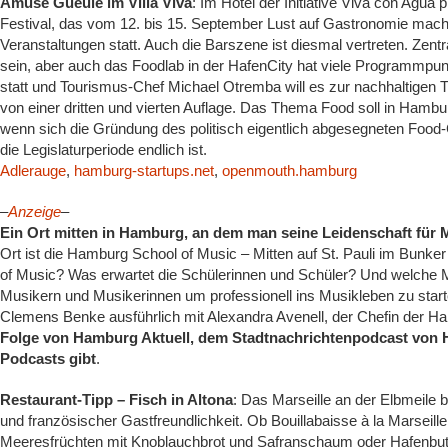
Amuse Gueule im Villa Viva
: Im Hotel der Initiative Viva con Ag
Festival, das vom 12. bis 15. September Lust auf Gastronomie mache
Veranstaltungen statt. Auch die Barszene ist diesmal vertreten. Zent
sein, aber auch das Foodlab in der HafenCity hat viele Programmpun
statt und Tourismus-Chef Michael Otremba will es zur nachhaltigen T
von einer dritten und vierten Auflage. Das Thema Food soll in Hamb
wenn sich die Gründung des politisch eigentlich abgesegneten Food-
die Legislaturperiode endlich ist.
Adlerauge
,
hamburg-startups.net
,
openmouth.hamburg
–
Anzeige
–
Ein Ort mitten in Hamburg, an dem man seine Leidenschaft für
Ort ist die Hamburg School of Music – Mitten auf St. Pauli im Bunke
of Music? Was erwartet die Schülerinnen und Schüler? Und welche M
Musikern und Musikerinnen um professionell ins Musikleben zu star
Clemens Benke ausführlich mit Alexandra Avenell, der Chefin der H
Folge von Hamburg Aktuell, dem Stadtnachrichtenpodcast v
Podcasts gibt
.
Restaurant-Tipp – Fisch in Altona
: Das Marseille an der Elbmeile 
und französischer Gastfreundlichkeit. Ob Bouillabaisse à la Marseille
Meeresfrüchten mit Knoblauchbrot und Safranschaum oder Hafenbutt