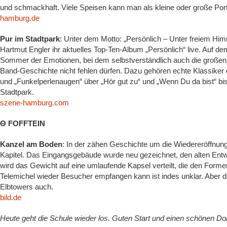
und schmackhaft. Viele Speisen kann man als kleine oder große Port
hamburg.de
Pur im Stadtpark
: Unter dem Motto: „Persönlich – Unter freiem Him
Hartmut Engler ihr aktuelles Top-Ten-Album „Persönlich“ live. Auf d
Sommer der Emotionen, bei dem selbstverständlich auch die große
Band-Geschichte nicht fehlen dürfen. Dazu gehören echte Klassiker
und „Funkelperlenaugen“ über „Hör gut zu“ und „Wenn Du da bist“ bi
Stadtpark.
szene-hamburg.com
Θ FOFFTEIN
Kanzel am Boden
: In der zähen Geschichte um die Wiedereröffnun
Kapitel. Das Eingangsgebäude wurde neu gezeichnet, den alten Entw
wird das Gewicht auf eine umlaufende Kapsel verteilt, die den Form
Telemichel wieder Besucher empfangen kann ist indes unklar. Aber das
Elbtowers auch.
bild.de
Heute geht die Schule wieder los. Guten Start und einen schönen D