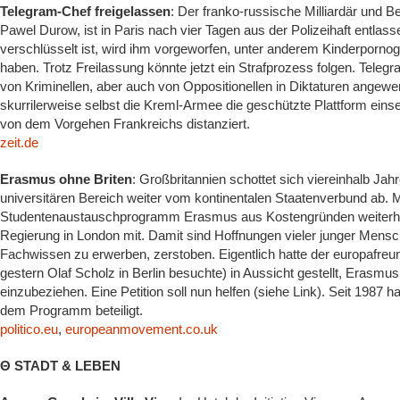
Telegram-Chef freigelassen
: Der franko-russische Milliardär und 
Pawel Durow, ist in Paris nach vier Tagen aus der Polizeihaft entlass
verschlüsselt ist, wird ihm vorgeworfen, unter anderem Kinderporno
haben. Trotz Freilassung könnte jetzt ein Strafprozess folgen. Telegra
von Kriminellen, aber auch von Oppositionellen in Diktaturen angewe
skurrilerweise selbst die Kreml-Armee die geschützte Plattform ein
von dem Vorgehen Frankreichs distanziert.
zeit.de
Erasmus ohne Briten
: Großbritannien schottet sich viereinhalb Jah
universitären Bereich weiter vom kontinentalen Staatenverbund ab. 
Studentenaustauschprogramm Erasmus aus Kostengründen weiterhin f
Regierung in London mit. Damit sind Hoffnungen vieler junger Mensch
Fachwissen zu erwerben, zerstoben. Eigentlich hatte der europafreun
gestern Olaf Scholz in Berlin besuchte) in Aussicht gestellt, Eras
einzubeziehen. Eine Petition soll nun helfen (siehe Link). Seit 1987 
dem Programm beteiligt.
politico.eu
,
europeanmovement.co.uk
Θ STADT & LEBEN