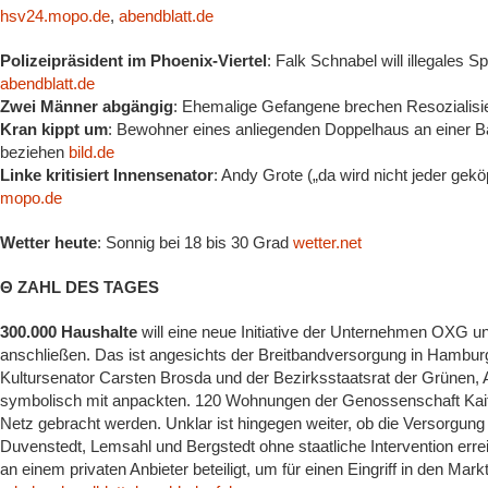
hsv24.mopo.de
,
abendblatt.de
Polizeipräsident im Phoenix-Viertel
: Falk Schnabel will illegales 
abendblatt.de
Zwei Männer abgängig
: Ehemalige Gefangene brechen Resozialisi
Kran kippt um
: Bewohner eines anliegenden Doppelhaus an einer B
beziehen
bild.de
Linke kritisiert Innensenator
: Andy Grote („da wird nicht jeder gekö
mopo.de
Wetter heute
: Sonnig bei 18 bis 30 Grad
wetter.net
Θ ZAHL DES TAGES
300.000 Haushalte
will eine neue Initiative der Unternehmen OXG u
anschließen. Das ist angesichts der Breitbandversorgung in Ham
Kultursenator Carsten Brosda und der Bezirksstaatsrat der Grünen, 
symbolisch mit anpackten. 120 Wohnungen der Genossenschaft Kaifu
Netz gebracht werden. Unklar ist hingegen weiter, ob die Versorgun
Duvenstedt, Lemsahl und Bergstedt ohne staatliche Intervention errei
an einem privaten Anbieter beteiligt, um für einen Eingriff in den Mark