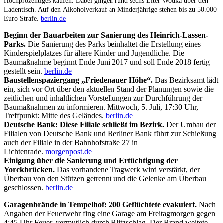
Hochprozentiges kaufen. Dabei gingen rund sechs Liter Wodka über den
Ladentisch. Auf den Alkoholverkauf an Minderjährige stehen bis zu 50.000
Euro Strafe.
berlin.de
Beginn der Bauarbeiten zur Sanierung des Heinrich-Lassen-
Parks.
Die Sanierung des Parks beinhaltet die Erstellung eines
Kinderspielplatzes für ältere Kinder und Jugendliche. Die
Baumaßnahme beginnt Ende Juni 2017 und soll Ende 2018 fertig
gestellt sein.
berlin.de
Baustellenspaziergang „Friedenauer Höhe“.
Das Bezirksamt lädt
ein, sich vor Ort über den aktuellen Stand der Planungen sowie die
zeitlichen und inhaltlichen Vorstellungen zur Durchführung der
Baumaßnahmen zu informieren. Mittwoch, 5. Juli, 17:30 Uhr,
Treffpunkt: Mitte des Geländes.
berlin.de
Deutsche Bank: Diese Filiale schließt im Bezirk.
Der Umbau der
Filialen von Deutsche Bank und Berliner Bank führt zur Schießung
auch der Filiale in der Bahnhofstraße 27 in
Lichtenrade.
morgenpost.de
Einigung über die Sanierung und Ertüchtigung der
Yorckbrücken.
Das
vorhandene Tragwerk wird verstärkt, der
Überbau von den Stützen getrennt und die Gelenke am Überbau
geschlossen.
berlin.de
Garagenbrände in Tempelhof: 200 Geflüchtete evakuiert.
Nach
Angaben der Feuerwehr fing eine Garage am Freitagmorgen gegen
4:45 Uhr Feuer, vermutlich durch Blitzschlag. Der Brand weitete