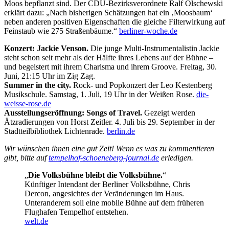
Moos bepflanzt sind. Der CDU-Bezirksverordnete Ralf Olschewski
erklärt dazu: „Nach bisherigen Schätzungen hat ein ‚Moosbaum‘
neben anderen positiven Eigenschaften die gleiche Filterwirkung auf
Feinstaub wie 275 Straßenbäume.“
berliner-woche.de
Konzert: Jackie Venson.
Die junge Multi-Instrumentalistin Jackie
steht schon seit mehr als der Hälfte ihres Lebens auf der Bühne –
und begeistert mit ihrem Charisma und ihrem Groove. Freitag, 30.
Juni, 21:15 Uhr im Zig Zag.
Summer in the city.
Rock- und Popkonzert der Leo Kestenberg
Musikschule. Samstag, 1. Juli, 19 Uhr in der Weißen Rose.
die-
weisse-rose.de
Ausstellungseröffnung: Songs of Travel.
Gezeigt werden
Ätzradierungen von Horst Zeitler. 4. Juli bis 29. September in der
Stadtteilbibliothek Lichtenrade.
berlin.de
Wir wünschen ihnen eine gut Zeit! Wenn es was zu kommentieren
gibt, bitte auf
tempelhof-schoeneberg-journal.de
erledigen.
„
Die Volksbühne bleibt die Volksbühne.
“
Künftiger Intendant der Berliner Volksbühne, Chris
Dercon, angesichtes der Veränderungen im Haus.
Unteranderem soll eine mobile Bühne auf dem früheren
Flughafen Tempelhof entstehen.
welt.de