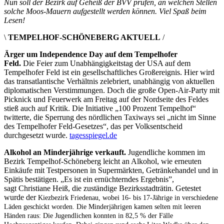
Nun soll der Bezirk auf Geheiß der BVV prüfen, an welchen Stellen
solche Moos-Mauern aufgestellt werden können. Viel Spaß beim
Lesen!
\
TEMPELHOF-SCHÖNEBERG AKTUELL
/
Ärger um Independence Day auf dem Tempelhofer
Feld.
Die Feier zum Unabhängigkeitstag der USA auf dem
Tempelhofer Feld ist ein gesellschaftliches Großereignis. Hier wird
das transatlantische Verhältnis zelebriert, unabhängig von aktuellen
diplomatischen Verstimmungen. Doch die große Open-Air-Party mit
Picknick und Feuerwerk am Freitag auf der Nordseite des Feldes
stieß auch auf Kritik. Die Initiative „100 Prozent Tempelhof“
twitterte, die Sperrung des nördlichen Taxiways sei „nicht im Sinne
des Tempelhofer Feld-Gesetzes“, das per Volksentscheid
durchgesetzt wurde.
tagesspiegel.de
Alkohol an Minderjährige verkauft.
Jugendliche kommen im
Bezirk Tempelhof-Schöneberg leicht an Alkohol, wie erneuten
Einkäufe mit Testpersonen in Supermärkten, Getränkehandel und in
Spätis bestätigen. „Es ist ein ernüchterndes Ergebnis”,
sagt Christiane Heiß, die zuständige Bezirksstadträtin. Getestet
wurde der
Kiezbezirk Friedenau, wobei 16- bis 17-Jährige in verschiedene
Läden geschickt worden. Die Minderjährigen kamen selten mit leeren
Händen raus: Die Jugendlichen konnten in 82,5 % der Fälle