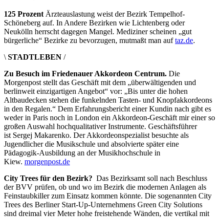
125 Prozent
Ärzteauslastung weist der Bezirk Tempelhof-
Schöneberg auf. In Andere Bezirken wie Lichtenberg oder
Neukölln herrscht dagegen Mangel. Mediziner scheinen „gut
bürgerliche“ Bezirke zu bevorzugen, mutmaßt man auf
taz.de
.
\
STADTLEBEN
/
Zu Besuch im Friedenauer Akkordeon Centrum.
Die
Morgenpost stellt das Geschäft mit dem „überwältigenden und
berlinweit einzigartigen Angebot“ vor: „Bis unter die hohen
Altbaudecken stehen die funkelnden Tasten- und Knopfakkordeons
in den Regalen.“ Dem Erfahrungsbericht einer Kundin nach gibt es
weder in Paris noch in London ein Akkordeon-Geschäft mir einer so
großen Auswahl hochqualitativer Instrumente. Geschäftsführer
ist Sergej Makarenko. Der Akkordeonspezialist besuchte als
Jugendlicher die Musikschule und absolvierte später eine
Pädagogik-Ausbildung an der Musikhochschule in
Kiew.
morgenpost.de
City Trees für den Bezirk?
Das Bezirksamt soll nach Beschluss
der BVV prüfen, ob und wo im Bezirk die modernen Anlagen als
Feinstaubkiller zum Einsatz kommen könnte. Die sogenannten City
Trees des Berliner Start-Up-Unternehmens Green City Solutions
sind dreimal vier Meter hohe freistehende Wänden, die vertikal mit