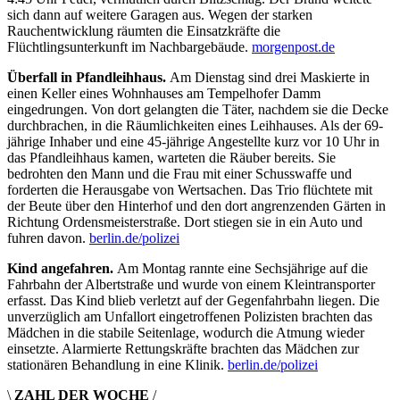
sich dann auf weitere Garagen aus. Wegen der starken
Rauchentwicklung räumten die Einsatzkräfte die
Flüchtlingsunterkunft im Nachbargebäude.
morgenpost.de
Überfall in Pfandleihhaus.
Am Dienstag sind drei Maskierte in
einen Keller eines Wohnhauses am Tempelhofer Damm
eingedrungen. Von dort gelangten die Täter, nachdem sie die Decke
durchbrachen, in die Räumlichkeiten eines Leihhauses. Als der 69-
jährige Inhaber und eine 45-jährige Angestellte kurz vor 10 Uhr in
das Pfandleihhaus kamen, warteten die Räuber bereits. Sie
bedrohten den Mann und die Frau mit einer Schusswaffe und
forderten die Herausgabe von Wertsachen. Das Trio flüchtete mit
der Beute über den Hinterhof und den dort angrenzenden Gärten in
Richtung Ordensmeisterstraße. Dort stiegen sie in ein Auto und
fuhren davon.
berlin.de/polizei
Kind angefahren.
Am Montag rannte eine Sechsjährige auf die
Fahrbahn der Albertstraße und wurde von einem Kleintransporter
erfasst. Das Kind blieb verletzt auf der Gegenfahrbahn liegen. Die
unverzüglich am Unfallort eingetroffenen Polizisten brachten das
Mädchen in die stabile Seitenlage, wodurch die Atmung wieder
einsetzte. Alarmierte Rettungskräfte brachten das Mädchen zur
stationären Behandlung in eine Klinik.
berlin.de/polizei
\
ZAHL DER WOCHE
/