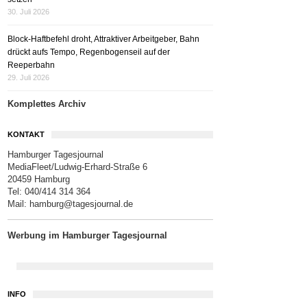
30. Juli 2026
Block-Haftbefehl droht, Attraktiver Arbeitgeber, Bahn
drückt aufs Tempo, Regenbogenseil auf der
Reeperbahn
29. Juli 2026
Komplettes Archiv
KONTAKT
Hamburger Tagesjournal
MediaFleet/Ludwig-Erhard-Straße 6
20459 Hamburg
Tel: 040/414 314 364
Mail:
hamburg@tagesjournal.de
Werbung im Hamburger Tagesjournal
INFO