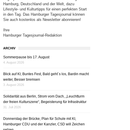
Hamburg, Deutschland und der Welt, dazu
Lifestyle- und Kulturtipps für einen perfekten Start
in den Tag. Das Hamburger Tagesjournal können
Sie auch kostenlos als Newsletter abonnieren!
Ihre
Hamburger Tagesjournal-Redaktion
ARCHIV
Sommerpause bis 17. August
4. August 2026
Blick auf KI, Buntes Fest, Bald geht´s los, Bardin macht
weiter, Besser bremsen
3. August 2026
Solidarität aus Berlin, Strom vom Dach, „Leuchtturm
der freien Kulturszene“, Begeisterung für Infrastruktur
31. Juli 2026
Donnerstag der Brücke, Plan für Schule mit KI,
Hamburger CDU und der Kanzler, CSD will Zeichen
setzen