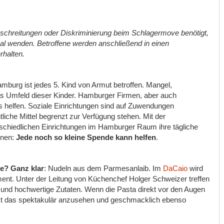
chreitungen oder Diskriminierung beim Schlagermove benötigt,
l wenden. Betroffene werden anschließend in einen
rhalten.
amburg ist jedes 5. Kind von Armut betroffen. Mangel,
as Umfeld dieser Kinder. Hamburger Firmen, aber auch
ids helfen. Soziale Einrichtungen sind auf Zuwendungen
liche Mittel begrenzt zur Verfügung stehen. Mit der
rschiedlichen Einrichtungen im Hamburger Raum ihre tägliche
nnen:
Jede noch so kleine Spende kann helfen
.
re? Ganz klar
: Nudeln aus dem Parmesanlaib. Im
DaCaio
wird
nt. Unter der Leitung von Küchenchef Holger Schweizer treffen
 und hochwertige Zutaten. Wenn die Pasta direkt vor den Augen
st das spektakulär anzusehen und geschmacklich ebenso