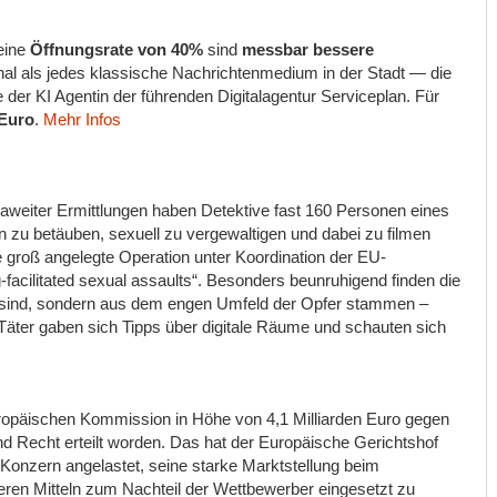
eine
Öffnungsrate von 40%
sind
messbar bessere
l als jedes klassische Nachrichtenmedium in der Stadt — die
 der KI Agentin der führenden Digitalagentur Serviceplan. Für
Euro
.
Mehr Infos
weiter Ermittlungen haben Detektive fast 160 Personen eines
en zu betäuben, sexuell zu vergewaltigen und dabei zu filmen
te groß angelegte Operation unter Koordination der EU-
facilitated sexual assaults“. Besonders beunruhigend finden die
 sind, sondern aus dem engen Umfeld der Opfer stammen –
Täter gaben sich Tipps über digitale Räume und schauten sich
uropäischen Kommission in Höhe von 4,1 Milliarden Euro gegen
d Recht erteilt worden. Das hat der Europäische Gerichtshof
Konzern angelastet, seine starke Marktstellung beim
ren Mitteln zum Nachteil der Wettbewerber eingesetzt zu