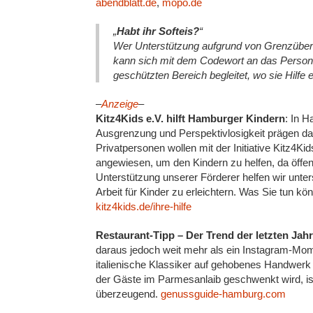
abendblatt.de
,
mopo.de
„
Habt ihr Softeis?
“
Wer Unterstützung aufgrund von Grenzübers
kann sich mit dem Codewort an das Persona
geschützten Bereich begleitet, wo sie Hilfe e
–
Anzeige
–
Kitz4Kids e.V. hilft Hamburger Kindern
: In H
Ausgrenzung und Perspektivlosigkeit prägen d
Privatpersonen wollen mit der Initiative Kitz4K
angewiesen, um den Kindern zu helfen, da öffent
Unterstützung unserer Förderer helfen wir unte
Arbeit für Kinder zu erleichtern. Was Sie tun kö
kitz4kids.de/ihre-hilfe
Restaurant-Tipp – Der Trend der letzten Jah
daraus jedoch weit mehr als ein Instagram-Mome
italienische Klassiker auf gehobenes Handwerk
der Gäste im Parmesanlaib geschwenkt wird, i
überzeugend.
genussguide-hamburg.com