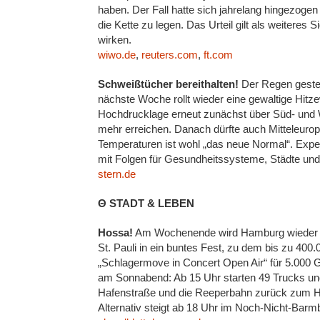
haben. Der Fall hatte sich jahrelang hingezoge
die Kette zu legen. Das Urteil gilt als weiteres S
wirken.
wiwo.de
,
reuters.com
,
ft.com
Schweißtücher bereithalten!
Der Regen gester
nächste Woche rollt wieder eine gewaltige Hitz
Hochdrucklage erneut zunächst über Süd- und 
mehr erreichen. Danach dürfte auch Mitteleuro
Temperaturen ist wohl „das neue Normal“. Expe
mit Folgen für Gesundheitssysteme, Städte und I
stern.de
Θ STADT & LEBEN
Hossa!
Am Wochenende wird Hamburg wieder z
St. Pauli in ein buntes Fest, zu dem bis zu 4
„Schlagermove in Concert Open Air“ für 5.000 
am Sonnabend: Ab 15 Uhr starten 49 Trucks un
Hafenstraße und die Reeperbahn zurück zum Heili
Alternativ steigt ab 18 Uhr im Noch-Nicht-Bar