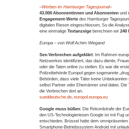
–
Werben im Hamburger Tagesjournal
–
43.000 Abonnentinnen und Abonnenten
und 
Engagement-Werte
des Hamburger Tagesjourna
digitalen Riesen eingeschlossen. So die Analyse
eine einmalige
Textanzeige
berechnen wir
240 
Europa – von Wolf Achim Wiegand
Sex-Verbrechen aufgeklärt
: Im Rahmen europa
Netzwerkes identifiziert, das dazu diente, Frau
oder die Taten online zu stellen. Es war die ers
Polizeibehörde Europol gegen sogenannte „drug-
Behörden, dass viele Täter keine Unbekannten
selbst Partner oder Ehemänner sind dabei. Die 
die Verbrechen dort an.
sueddeutsche.de
,
europol.europa.eu
Google muss büßen
: Die Rekordstrafe der E
den US-Technologieriesen Google ist mit Fug un
entschieden. Brüssel hatte dem omnipräsenten 
Smartphone-Betriebssystem Android mit unlaute