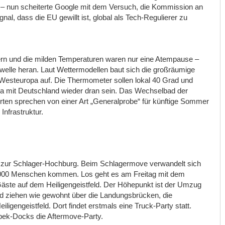
n – nun scheiterte Google mit dem Versuch, die Kommission an
ignal, dass die EU gewillt ist, global als Tech-Regulierer zu
n und die milden Temperaturen waren nur eine Atempause –
ewelle heran. Laut Wettermodellen baut sich die großräumige
Westeuropa auf. Die Thermometer sollen lokal 40 Grad und
pa mit Deutschland wieder dran sein. Das Wechselbad der
rten sprechen von einer Art „Generalprobe“ für künftige Sommer
nfrastruktur.
ur Schlager-Hochburg. Beim Schlagermove verwandelt sich
00.000 Menschen kommen. Los geht es am Freitag mit dem
Gäste auf dem Heiligengeistfeld. Der Höhepunkt ist der Umzug
d ziehen wie gewohnt über die Landungsbrücken, die
gengeistfeld. Dort findet erstmals eine Truck-Party statt.
mbek-Docks die Aftermove-Party.