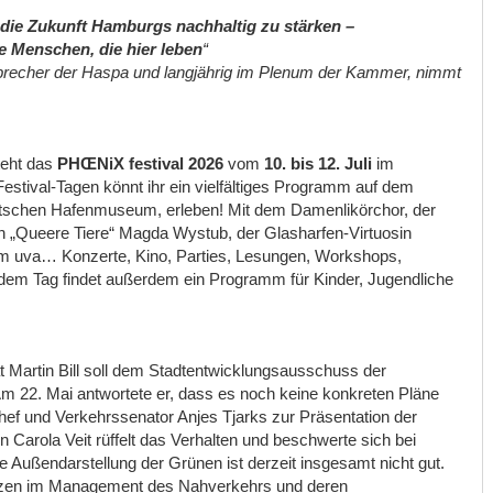
 die Zukunft Hamburgs nachhaltig zu stärken –
die Menschen, die hier leben
“
precher der Haspa und langjährig im Plenum der Kammer, nimmt
teht das
PHŒNiX festival 2026
vom
10. bis 12. Juli
im
 Festival-Tagen könnt ihr ein vielfältiges Programm auf dem
hen Hafenmuseum, erleben! Mit dem Damenlikörchor, der
on „Queere Tiere“ Magda Wystub, der Glasharfen-Virtuosin
 uva… Konzerte, Kino, Parties, Lesungen, Workshops,
em Tag findet außerdem ein Programm für Kinder, Jugendliche
t Martin Bill soll dem Stadtentwicklungsausschuss der
Am 22. Mai antwortete er, dass es noch keine konkreten Pläne
hef und Verkehrssenator Anjes Tjarks zur Präsentation der
n Carola Veit rüffelt das Verhalten und beschwerte sich bei
e Außendarstellung der Grünen ist derzeit insgesamt nicht gut.
lenzen im Management des Nahverkehrs und deren