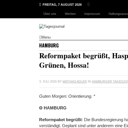
FREITAG, 7 AUGUST 2026
Über uns
Werben
Impressum
Haftungsauss
Menu
HAMBURG
Reformpaket begrüßt, Haspa 
Grünen, Hossa!
3. JULI 2026
BY
MATHIAS ADLER
IN
HAMBURGER TAGESJO
Guten Morgen: Orientierung. *
Θ HAMBURG
Reformpaket begrüßt
: Die Bundesregierung h
verständigt. Geplant sind unter anderem eine 