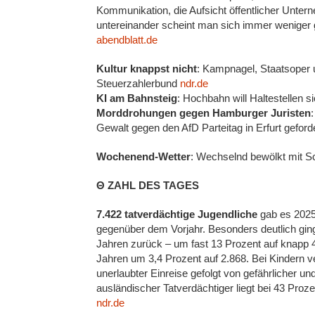
Kommunikation, die Aufsicht öffentlicher Unte
untereinander scheint man sich immer weniger 
abendblatt.de
Kultur knappst nicht
: Kampnagel, Staatsoper u
Steuerzahlerbund
ndr.de
KI am Bahnsteig
: Hochbahn will Haltestellen 
Morddrohungen gegen Hamburger Juristen
Gewalt gegen den AfD Parteitag in Erfurt geford
Wochenend-Wetter
: Wechselnd bewölkt mit S
Θ ZAHL DES TAGES
7.422 tatverdächtige Jugendliche
gab es 2025
gegenüber dem Vorjahr. Besonders deutlich ging
Jahren zurück – um fast 13 Prozent auf knapp 4
Jahren um 3,4 Prozent auf 2.868. Bei Kindern ve
unerlaubter Einreise gefolgt von gefährlicher 
ausländischer Tatverdächtiger liegt bei 43 Proze
ndr.de