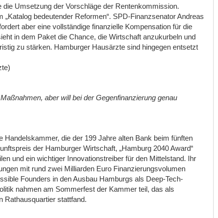
e die Umsetzung der Vorschläge der Rentenkommission.
em „Katalog bedeutender Reformen“. SPD-Finanzsenator Andreas
ordert aber eine vollständige finanzielle Kompensation für die
t in dem Paket die Chance, die Wirtschaft anzukurbeln und
istig zu stärken. Hamburger Hausärzte sind hingegen entsetzt
te)
 Maßnahmen, aber will bei der Gegenfinanzierung genau
 die Handelskammer, die der 199 Jahre alten Bank beim fünften
unftspreis der Hamburger Wirtschaft, „Hamburg 2040 Award“
len und ein wichtiger Innovationstreiber für den Mittelstand. Ihr
ungen mit rund zwei Milliarden Euro Finanzierungsvolumen
possible Founders in den Ausbau Hamburgs als Deep-Tech-
olitik nahmen am Sommerfest der Kammer teil, das als
n Rathausquartier stattfand.