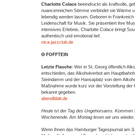
Charlotte Colace
beeindruckt als kraftvolle, ge
nuancenreichen Stimme verbindet sie Wärme und 
lebendig werden lassen. Geboren in Frankreich 
Leidenschaft für Musik. Sie präsentiert ihre Musi
intensives Erlebnis. Charlotte Colace bringt Soul
authentisch und emotional tief.
nica-jazzclub.de
Θ FOFFTEIN
Letzte Flasche
: Wer in St. Georg öffentlich Al
entschieden, das Alkoholverbot am Hauptbahnho
Steindamm und der Hansaplatz von dem Alkoholve
Maßnahme wurde kurz vor der Vorstellung der C
bekannt gegeben.
abendblatt.de
Heute ist der Tag des Ungehorsams. Kommen Si
Wochenende. Am Montag lesen wir uns wieder.
Wenn Ihnen das Hamburger Tagesjournal am 3. Ju