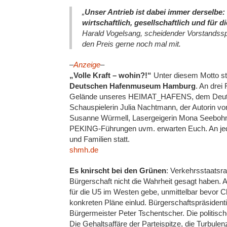
„
Unser Antrieb ist dabei immer derselbe:
wirtschaftlich, gesellschaftlich und für 
Harald Vogelsang, scheidender Vorstandss
den Preis gerne noch mal mit.
–
Anzeige
–
„Volle Kraft – wohin?!“
Unter diesem Motto s
Deutschen Hafenmuseum Hamburg
. An drei
Gelände unseres HEIMAT_HAFENS, dem Deutsc
Schauspielerin Julia Nachtmann, der Autorin v
Susanne Würmell, Lasergeigerin Mona Seebohm
PEKING-Führungen uvm. erwarten Euch. An jed
und Familien statt.
shmh.de
Es knirscht bei den Grünen
: Verkehrsstaatsra
Bürgerschaft nicht die Wahrheit gesagt haben. 
für die U5 im Westen gebe, unmittelbar bevor C
konkreten Pläne einlud. Bürgerschaftspräsidenti
Bürgermeister Peter Tschentscher. Die politisch
Die Gehaltsaffäre der Parteispitze, die Turbu