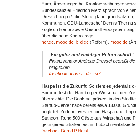
Euro, Änderungen bei Krankschreibungen sowi
Bundeskanzler Friedrich Merz sprach von ein
Dressel begrüßt die Steuerpläne grundsätzlich, f
Kommunen. CDU-Landeschef Dennis Thering sieh
zugleich Rente sowie Gesundheitssystem langfr
über die neue Kontrollregel.
ndr.de
,
mopo.de
,
bild.de
(Reform),
mopo.de
(Ärz
„
Ein guter und wichtiger Reformschritt.
“
Finanzsenator Andreas Dressel begrüßt die
hingucken.
facebook.andreas.dressel
Haspa ist die Zukunft
: So sieht es jedenfalls
Sommerfest der Hamburger Wirtschaft den Zuk
überreichte. Die Bank sei präsent in den Stadttei
Startup-Center habe bereits etwa 13.000 Gründ
begleitet. Zudem investiert die Haspa über Im
Standort. Rund 500 Gäste aus Wirtschaft und P
gelungenes Straßenfest im hübsch revitalisierte
facebook.Bernd.P.Holst