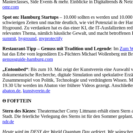
Masterclasses, Side Events & mehr. Einblicke in Digitaltrends & Net
omr.com
Spot on: Hamburg Startups
– 10.000 sollten es werden und 10.000 
schwierigen Zeiten und machte deutlich, wie viel Potenzial in der Ha
Hyground. Zu verdanken hat es das einer KI, die IT-Ausfallzeiten red
relevantes Thema, nämlich häusliche Gewalt, und macht betroffenen 
summit
,
hyground
,
myprotectify
Restaurant-Tipp – Genuss mit Tradition und Legende
: Im
Zum W
hat das Erbe vom legendären Ex-Pächters Michael Wollenberg mit 
genussguide-hamburg.com
„Entombed“
: Bis zum 10. Mai zeigt der Kunstverein eine Auswahl
dokumentarische Recherche, digitale Simulation und spekulative Erzä
Zusammenspiel von Politik, Technologie und verdrängtem Wissen. M
19.30 Uhr werden im Abaton vier frühere Videos gezeigt. Anschließen
abaton.de
,
kunstverein.de
Θ FOFFTEIN
Stern des Kiezes
: Theatermacher Corny Littmann erhält einen Stern a
Stadt. Die feierliche Verlegung des Sterns ist für den Sommer geplan
ndr.de
Heute wird im DESY der World Quantum Day gefeiert. Wir wünschen