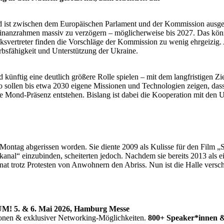
Geld ist zwischen dem Europäischen Parlament und der Kommission ausgeb
nanzrahmen massiv zu verzögern – möglicherweise bis 2027. Das könnte
olksvertreter finden die Vorschläge der Kommission zu wenig ehrgeizi
sfähigkeit und Unterstützung der Ukraine.
ünftig eine deutlich größere Rolle spielen – mit dem langfristigen Zi
 sollen bis etwa 2030 eigene Missionen und Technologien zeigen, das
te Mond-Präsenz entstehen. Bislang ist dabei die Kooperation mit den U
 Montag abgerissen worden. Sie diente 2009 als Kulisse für den Film „S
rkanal“ einzubinden, scheiterten jedoch. Nachdem sie bereits 2013 als 
nat trotz Protesten von Anwohnern den Abriss. Nun ist die Halle versc
5. & 6. Mai 2026, Hamburg Messe
sionen & exklusiver Networking-Möglichkeiten.
800+ Speaker*innen &