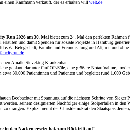
an einen Kaufmann verkauft, der es erhalten will
welt.de
ity Run 2026 am 30. Mai
bietet zum 24. Mal den perfekten Rahmen fü
l erlaufen und damit Spenden für soziale Projekte in Hamburg generiere
t e.V.! Belegschaft, Familie und Freunde, Jung und Alt, mit und ohne B
fencityrun.de
ischen Amalie Sieveking Krankenhaus.
iche geplant, darunter fünf OP-Säle, eine größere Notaufnahme, moder
n etwa 30.000 Patientinnen und Patienten und begleitet rund 1.000 Geb
hauen Beobachter mit Spannung auf die nächsten Schritte von Sieger Pé
ht werden, seinem designierten Nachfolger einige Stolperfallen in den 
rn zu drängen. Explizit nennt der Christdemokrat den Staatspräsidenten
ng in den Nacken gesetzt hat, zum Rücktritt auf
“