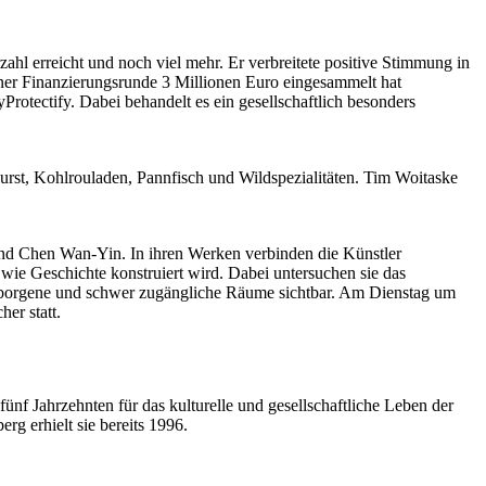
hl erreicht und noch viel mehr. Er verbreitete positive Stimmung in
einer Finanzierungsrunde 3 Millionen Euro eingesammelt hat
rotectify. Dabei behandelt es ein gesellschaftlich besonders
rst, Kohlrouladen, Pannfisch und Wildspezialitäten. Tim Woitaske
nd Chen Wan-Yin. In ihren Werken verbinden die Künstler
wie Geschichte konstruiert wird. Dabei untersuchen sie das
rborgene und schwer zugängliche Räume sichtbar. Am Dienstag um
er statt.
ünf Jahrzehnten für das kulturelle und gesellschaftliche Leben der
g erhielt sie bereits 1996.