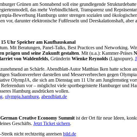
mburger Grünen am Sonnabend soll eine grundlegende Strukturdebatte
giertenmodell, das mehr Verbindlichkeit, Transparenz und Repräsentanz
mpia-Bewerbung Hamburgs unter strengen sozialen und ökologischen A
n vor, darunter elektronische Fußfesseln und Deeskalationshaft, abe
b 15 Uhr Speicher am Kaufhauskanal
tum. Mit Beratungen, Panel-Talks, Best Practices und Networking. Wi
n prägen und seine Zukunft gestalten
. Mit (u.a.): Kammer-Präses
N
arriet von Waldenfelds
, Gründerin
Wienke Reynolds
(Lignopure).
unehmend an Schärfe. Abendblatt-Autor Matthias Iken hatte schon ange
gen Stadionverehrer darstellen und Messerverbrechen gegen Olympia v
itiative OlympJA, die sich am Dienstag um 11 Uhr am Jungfernstieg vo
s Referendum vor – möglichst viele sportbegeisterte Hamburger und Ham
esseres Hamburg ausdrücken wollen.
rg
,
olympja.hamburg
,
abendblatt.de
r
German Creative Economy Summit
ist der Ort für neue Ideen, konk
deines Geschäfts.
Jetzt Ticket sichern
.
treik nicht rechtzeitig anreisen
bild.de