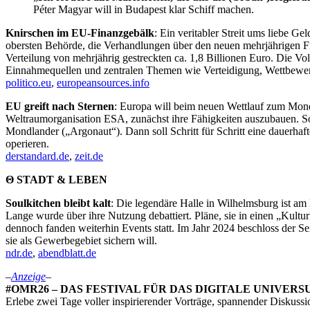
Péter Magyar will in Budapest klar Schiff machen.
Knirschen im EU-Finanzgebälk
: Ein veritabler Streit ums liebe 
obersten Behörde, die Verhandlungen über den neuen mehrjährigen Fi
Verteilung von mehrjährig gestreckten ca. 1,8 Billionen Euro. Die V
Einnahmequellen und zentralen Themen wie Verteidigung, Wettbewerb
politico.eu
,
europeansources.info
EU greift nach Sternen
: Europa will beim neuen Wettlauf zum Mond k
Weltraumorganisation ESA, zunächst ihre Fähigkeiten auszubauen. So
Mondlander („Argonaut“). Dann soll Schritt für Schritt eine dauerhaf
operieren.
derstandard.de
,
zeit.de
Θ STADT & LEBEN
Soulkitchen bleibt kalt
: Die legendäre Halle in Wilhelmsburg ist am
Lange wurde über ihre Nutzung debattiert. Pläne, sie in einen „Kultu
dennoch fanden weiterhin Events statt. Im Jahr 2024 beschloss der Se
sie als Gewerbegebiet sichern will.
ndr.de
,
abendblatt.de
–
Anzeige
–
#OMR26 – DAS FESTIVAL FÜR DAS DIGITALE UNIVERSUM! 
Erlebe zwei Tage voller inspirierender Vorträge, spannender Diskus