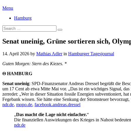
Menu
Hamburg
Senat uneinig, Grüne sortieren sich, Olym
14. April 2026
by
Mathias Adler
in
Hamburger Tagesjournal
Guten Morgen: Stern des Kiezes. *
Θ HAMBURG
Senat uneinig
: SPD-Finanzsenator Andreas Dressel begrüßt die Besch
um 17 Cent ab etwa Mitte Mai vor. „Das ist ein wichtiges Signal, das
zerredet: „Wer in dieser Situation fossile Energien subventioniert, hat
Fegebank wissen. Sie hätte eine Senkung der Stromsteuer bevorzugt, v
ndr.de
,
mopo.de
,
facebook.andreas.dressel
„
Das macht die Lage nicht einfacher.
“
Die finanziellen Auswirkungen des Krieges in Nahost bedeuten
ndr.de