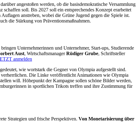
 darüber angestoßen werden, ob die basisdemokratische Versammlung
 schaffen soll. Bis 2027 soll ein entsprechendes Konzept erarbeitet
uflagen anstreben, wobei die Grüne Jugend gegen die Spiele ist.
r auch die Stärkung von Präventionsmaßnahmen.
r bringen Unternehmerinnen und Unternehmer, Start-ups, Studierende
orbert Aust
, Wirtschaftsmanager
Rüdiger Grube
, Schriftsteller
JETZT anmelden
deutet, wie wortstark die Gegner von Olympia aufgestellt sind.
erherrlichen. Die Linke veröffentlicht Animationen wie Olympia
rstellen will. Höhepunkt der Kampagne sollen schöne Bilder werden,
burgerinnen in sportlichen Trikots treffen und ihre Zustimmung für
rete Strategien und frische Perspektiven.
Von Monetarisierung über