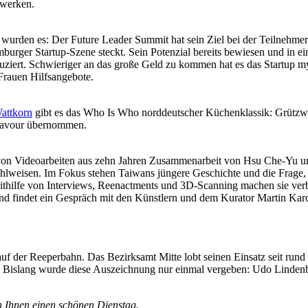
zwerken.
wurden es: Der Future Leader Summit hat sein Ziel bei der Teilnehmerza
mburger Startup-Szene steckt. Sein Potenzial bereits bewiesen und in 
uziert. Schwieriger an das große Geld zu kommen hat es das Startup myP
Frauen Hilfsangebote.
attkorn
gibt es das Who Is Who norddeutscher Küchenklassik: Grützwu
Bravour übernommen.
 von Videoarbeiten aus zehn Jahren Zusammenarbeit von Hsu Che-Yu u
hlweisen. Im Fokus stehen Taiwans jüngere Geschichte und die Frage, 
ithilfe von Interviews, Reenactments und 3D-Scanning machen sie ve
d findet ein Gespräch mit den Künstlern und dem Kurator Martin Karch
uf der Reeperbahn. Das Bezirksamt Mitte lobt seinen Einsatz seit rund f
t. Bislang wurde diese Auszeichnung nur einmal vergeben: Udo Lindenber
 Ihnen einen schönen Dienstag.