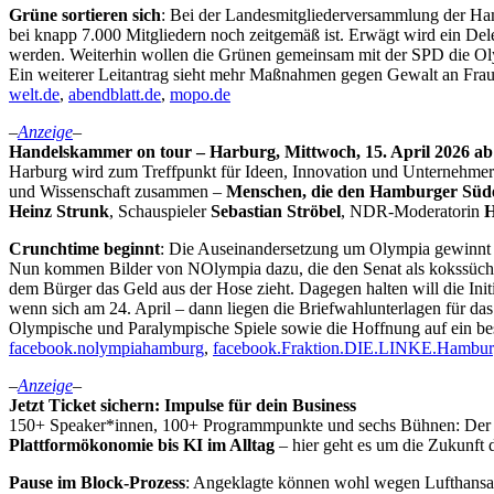
Grüne sortieren sich
: Bei der Landesmitgliederversammlung der Ha
bei knapp 7.000 Mitgliedern noch zeitgemäß ist. Erwägt wird ein Dele
werden. Weiterhin wollen die Grünen gemeinsam mit der SPD die Oly
Ein weiterer Leitantrag sieht mehr Maßnahmen gegen Gewalt an Fraue
welt.de
,
abendblatt.de
,
mopo.de
–
Anzeige
–
Handelskammer on tour – Harburg, Mittwoch, 15. April 2026 a
Harburg wird zum Treffpunkt für Ideen, Innovation und Unternehmer
und Wissenschaft zusammen –
Menschen, die den Hamburger Süde
Heinz Strunk
, Schauspieler
Sebastian Ströbel
, NDR-Moderatorin
H
Crunchtime beginnt
: Die Auseinandersetzung um Olympia gewinnt z
Nun kommen Bilder von NOlympia dazu, die den Senat als kokssüchti
dem Bürger das Geld aus der Hose zieht. Dagegen halten will die In
wenn sich am 24. April – dann liegen die Briefwahlunterlagen für da
Olympische und Paralympische Spiele sowie die Hoffnung auf ein b
facebook.nolympiahamburg
,
facebook.Fraktion.DIE.LINKE.Hambu
–
Anzeige
–
Jetzt Ticket sichern: Impulse für dein Business
150+ Speaker*innen, 100+ Programmpunkte und sechs Bühnen: De
Plattformökonomie bis KI im Alltag
– hier geht es um die Zukunft 
Pause im Block-Prozess
: Angeklagte können wohl wegen Lufthansa-S