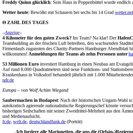
Freddy Quinn glücklich
: Sein Haus in Poppenbüttel wurde endlich 
Wetter heute
: Bewölkt mit Schauern bei sechs bis 14 Grad
wetter.net
Θ ZAHL DES TAGES
–
Anzeige
–
4 Kilometer für den guten Zweck?
Im Team? Na klar! Der
HafenC
Teambuilding an der frischen Luft betreiben, den wachsenden Stadttei
Firmenlaufs zugunsten des Charity-Partners Hamburger Abendblatt hilf
willkommen!
Anmeldungen für Teams ab zehn Personen unter
ha
53 Millionen Euro
investiert Hamburg in einen Neubau am Evangel
Auf rund 8.000 Quadratmetern sind neue Funktions- und Stationsbere
Krankenhaus in Volksdorf behandelt jährlich mit 1.000 Mitarbeitende
ndr.de
Europa – von Wolf Achim Wiegand
Saubermachen in Budapest
: Nach der historischen Ungarn-Wahl sc
autokratisch agierende nationalistische Regierungschef könnte versuc
bisherigen Seilschaften mit seiner Zweidrittel-Mehrheit aus den Ämte
und Medienaufsicht.
fr.de
,
welt.de
,
deutschlandfunk.de
(Porträt)
„
Ich fordere alle Marionetten, die uns die (Orbán-)Regieru