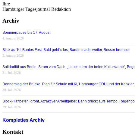
Ihre
Hamburger Tagesjournal-Redaktion
Archiv
Sommerpause bis 17. August
4. August 2026
Blick auf KI, Buntes Fest, Bald geht´s los, Bardin macht weiter, Besser bremsen
3. August 2026
Solidarität aus Berlin, Strom vom Dach, „Leuchtturm der freien Kulturszene“, Begei
31. Juli 2026
Donnerstag der Brücke, Plan für Schule mit KI, Hamburger CDU und der Kanzler,
30. Juli 2026
Block-Haftbefehl droht, Attraktiver Arbeitgeber, Bahn drückt aufs Tempo, Regen
29. Juli 2026
Komplettes Archiv
Kontakt