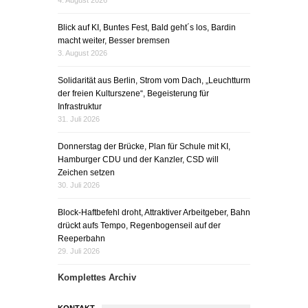
4. August 2026
Blick auf KI, Buntes Fest, Bald geht´s los, Bardin
macht weiter, Besser bremsen
3. August 2026
Solidarität aus Berlin, Strom vom Dach, „Leuchtturm
der freien Kulturszene“, Begeisterung für
Infrastruktur
31. Juli 2026
Donnerstag der Brücke, Plan für Schule mit KI,
Hamburger CDU und der Kanzler, CSD will
Zeichen setzen
30. Juli 2026
Block-Haftbefehl droht, Attraktiver Arbeitgeber, Bahn
drückt aufs Tempo, Regenbogenseil auf der
Reeperbahn
29. Juli 2026
Komplettes Archiv