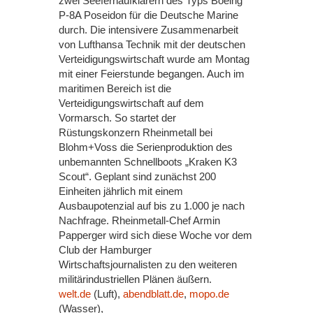
zwei Seefernaufklärern des Typs Boeing
P-8A Poseidon für die Deutsche Marine
durch. Die intensivere Zusammenarbeit
von Lufthansa Technik mit der deutschen
Verteidigungswirtschaft wurde am Montag
mit einer Feierstunde begangen. Auch im
maritimen Bereich ist die
Verteidigungswirtschaft auf dem
Vormarsch. So startet der
Rüstungskonzern Rheinmetall bei
Blohm+Voss die Serienproduktion des
unbemannten Schnellboots „Kraken K3
Scout“. Geplant sind zunächst 200
Einheiten jährlich mit einem
Ausbaupotenzial auf bis zu 1.000 je nach
Nachfrage. Rheinmetall-Chef Armin
Papperger wird sich diese Woche vor dem
Club der Hamburger
Wirtschaftsjournalisten zu den weiteren
militärindustriellen Plänen äußern.
welt.de
(Luft),
abendblatt.de
,
mopo.de
(Wasser),