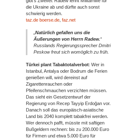
gibt’s Zweifel: Radew lehnt Militärhilfe für
die Ukraine ab und dürfte auch sonst
schwierig werden.
taz.de
boerse.de
,
faz.net
„
Natürlich gefallen uns die
Äußerungen von Herrn Radew.
“
Russlands Regierungssprecher Dmitri
Peskow freut sich womöglich zu früh.
Türkei plant Tabaktotalverbot
: Wer in
Istanbul, Antalya oder Bodrum die Ferien
genießen will, wird dereinst auf
Zigarettenrauchen oder
Pfeifenschmauchen verzichten müssen.
Das sieht ein Gesetzentwurf der
Regierung von Recep Tayyip Erdoğan vor.
Danach soll das europäisch-asiatische
Land bis 2040 komplett tabakfrei werden.
Wer dennoch pafft, müsste mit saftigen
Bußgeldern rechnen: bis zu 200.000 Euro
für Firmen und etwa 5.000 Euro für