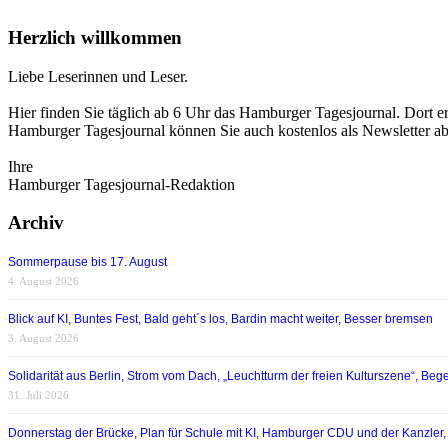
Herzlich willkommen
Liebe Leserinnen und Leser.
Hier finden Sie täglich ab 6 Uhr das Hamburger Tagesjournal. Dort er
Hamburger Tagesjournal können Sie auch kostenlos als Newsletter a
Ihre
Hamburger Tagesjournal-Redaktion
Archiv
Sommerpause bis 17. August
4. August 2026
Blick auf KI, Buntes Fest, Bald geht´s los, Bardin macht weiter, Besser bremsen
3. August 2026
Solidarität aus Berlin, Strom vom Dach, „Leuchtturm der freien Kulturszene“, Begei
31. Juli 2026
Donnerstag der Brücke, Plan für Schule mit KI, Hamburger CDU und der Kanzler,