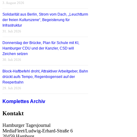
3. August 2026
Solidarität aus Berlin, Strom vom Dach, „Leuchtturm
der freien Kulturszene“, Begeisterung für
Infrastruktur
31. Juli 2026
Donnerstag der Brücke, Plan für Schule mit KI,
Hamburger CDU und der Kanzler, CSD will
Zeichen setzen
30. Juli 2026
Block-Haftbefehl droht, Attraktiver Arbeitgeber, Bahn
drückt aufs Tempo, Regenbogenseil auf der
Reeperbahn
29. Juli 2026
Komplettes Archiv
Kontakt
Hamburger Tagesjournal
MediaFleet/Ludwig-Erhard-Straße 6
20459 Hamburg