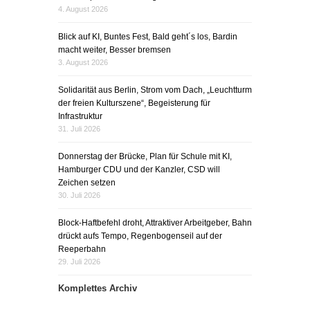
4. August 2026
Blick auf KI, Buntes Fest, Bald geht´s los, Bardin
macht weiter, Besser bremsen
3. August 2026
Solidarität aus Berlin, Strom vom Dach, „Leuchtturm
der freien Kulturszene“, Begeisterung für
Infrastruktur
31. Juli 2026
Donnerstag der Brücke, Plan für Schule mit KI,
Hamburger CDU und der Kanzler, CSD will
Zeichen setzen
30. Juli 2026
Block-Haftbefehl droht, Attraktiver Arbeitgeber, Bahn
drückt aufs Tempo, Regenbogenseil auf der
Reeperbahn
29. Juli 2026
Komplettes Archiv