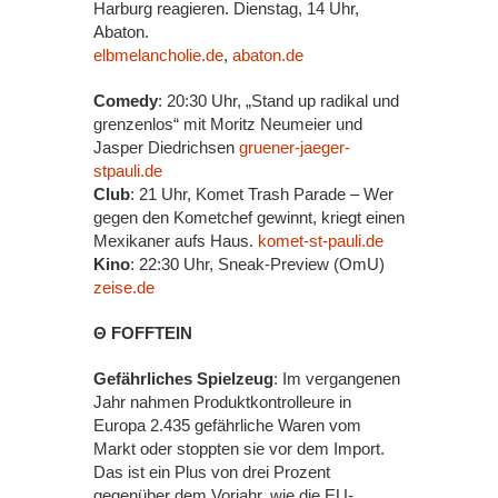
Harburg reagieren. Dienstag, 14 Uhr,
Abaton.
elbmelancholie.de
,
abaton.de
Comedy
: 20:30 Uhr, „Stand up radikal und
grenzenlos“ mit Moritz Neumeier und
Jasper Diedrichsen
gruener-jaeger-
stpauli.de
Club
: 21 Uhr, Komet Trash Parade – Wer
gegen den Kometchef gewinnt, kriegt einen
Mexikaner aufs Haus.
komet-st-pauli.de
Kino
: 22:30 Uhr, Sneak-Preview (OmU)
zeise.de
Θ FOFFTEIN
Gefährliches Spielzeug
: Im vergangenen
Jahr nahmen Produktkontrolleure in
Europa 2.435 gefährliche Waren vom
Markt oder stoppten sie vor dem Import.
Das ist ein Plus von drei Prozent
gegenüber dem Vorjahr, wie die EU-