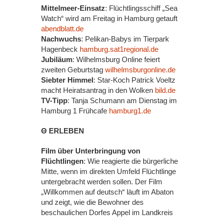
Mittelmeer-Einsatz
: Flüchtlingsschiff „Sea
Watch“ wird am Freitag in Hamburg getauft
abendblatt.de
Nachwuchs
: Pelikan-Babys im Tierpark
Hagenbeck
hamburg.sat1regional.de
Jubiläum
: Wilhelmsburg Online feiert
zweiten Geburtstag
wilhelmsburgonline.de
Siebter Himmel
: Star-Koch Patrick Voeltz
macht Heiratsantrag in den Wolken
bild.de
TV-Tipp
: Tanja Schumann am Dienstag im
Hamburg 1 Frühcafe
hamburg1.de
Θ ERLEBEN
Film über Unterbringung von
Flüchtlingen
: Wie reagierte die bürgerliche
Mitte, wenn im direkten Umfeld Flüchtlinge
untergebracht werden sollen. Der Film
„Willkommen auf deutsch“ läuft im Abaton
und zeigt, wie die Bewohner des
beschaulichen Dorfes Appel im Landkreis