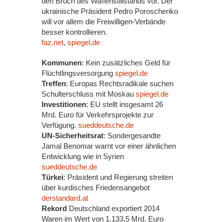
den Bruch des Waffenstillstands vor. Der
ukrainische Präsident Pedro Poroschenko
will vor allem die Freiwilligen-Verbände
besser kontrollieren.
faz.net
,
spiegel.de
Kommunen
: Kein zusätzliches Geld für
Flüchtlingsversorgung
spiegel.de
Treffen
: Europas Rechtsradikale suchen
Schulterschluss mit Moskau
spiegel.de
Investitionen
: EU stellt insgesamt 26
Mrd. Euro für Verkehrsprojekte zur
Verfügung.
sueddeutsche.de
UN-Sicherheitsrat
: Sondergesandte
Jamal Benomar warnt vor einer ähnlichen
Entwicklung wie in Syrien
sueddeutsche.de
Türkei
: Präsident und Regierung streiten
über kurdisches Friedensangebot
derstandard.at
Rekord
Deutschland exportiert 2014
Waren im Wert von 1.133,5 Mrd. Euro