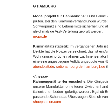
Θ HAMBURG
Modellprojekt für Cannabis
: SPD und Grüne wo
prüfen. Bei den Koalitionsverhandlungen wurd
Schwerpunkt sind Lebensmittelsicherheit und al
gleichmäßige Arzt-Verteilung geprüft werden.
mopo.de
Kriminalitätsstatistik
: Im vergangenen Jahr ist
Delikte hat die Polizei verzeichnet, das ist ein
Wohnungseinbrüche nahmen zu. Innensenator Mi
eine eine angestiegene Aufklärungsquote von 43
abendblatt.de
,
radiohamburg.de
;
hamburg1.de
(
-Anzeige-
Rahmengenähte Herrenschuhe
: Die Königsdi
unserer Manufaktur, ohne teuren Zwischenhande
italienischen Ledern gefertigt werden. Egal ob B
passende Schuhpaar. Überzeugen Sie sich von 
shoepassion.com