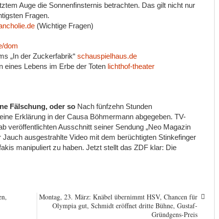
tem Auge die Sonnenfinsternis betrachten. Das gilt nicht nur
htigsten Fragen.
ancholie.de
(Wichtige Fragen)
e/dom
ums „In der Zuckerfabrik“
schauspielhaus.de
ren eines Lebens im Erbe der Toten
lichthof-theater
ine Fälschung, oder so
Nach fünfzehn Stunden
eine Erklärung in der Causa Böhmermann abgegeben. TV-
b veröffentlichten Ausschnitt seiner Sendung „Neo Magazin
 Jauch ausgestrahlte Video mit dem berüchtigten Stinkefinger
kis manipuliert zu haben. Jetzt stellt das ZDF klar: Die
en,
Montag, 23. März: Knäbel übernimmt HSV, Chancen für
Olympia gut, Schmidt eröffnet dritte Bühne, Gustaf-
Gründgens-Preis