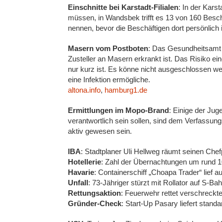
Einschnitte bei Karstadt-Filialen
: In der Kars
müssen, in Wandsbek trifft es 13 von 160 Beschä
nennen, bevor die Beschäftigen dort persönlich 
Masern vom Postboten
: Das Gesundheitsamt 
Zusteller an Masern erkrankt ist. Das Risiko ei
nur kurz ist. Es könne nicht ausgeschlossen 
eine Infektion ermögliche.
altona.info
,
hamburg1.de
Ermittlungen im Mopo-Brand
: Einige der Jug
verantwortlich sein sollen, sind dem Verfassun
aktiv gewesen sein.
IBA
: Stadtplaner Uli Hellweg räumt seinen Che
Hotellerie
: Zahl der Übernachtungen um rund 
Havarie
: Containerschiff „Choapa Trader“ lief a
Unfall
: 73-Jähriger stürzt mit Rollator auf S-B
Rettungsaktion
: Feuerwehr rettet verschreck
Gründer-Check
: Start-Up Pasary liefert stand