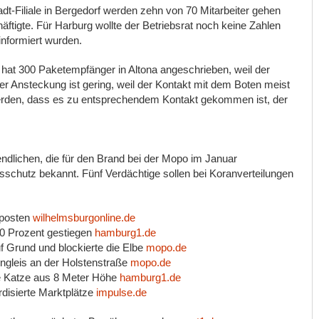
tadt-Filiale in Bergedorf werden zehn von 70 Mitarbeiter gehen
ftigte. Für Harburg wollte der Betriebsrat noch keine Zahlen
informiert wurden.
hat 300 Paketempfänger in Altona angeschrieben, weil der
ner Ansteckung ist gering, weil der Kontakt mit dem Boten meist
werden, dass es zu entsprechendem Kontakt gekommen ist, der
endlichen, die für den Brand bei der Mopo im Januar
gsschutz bekannt. Fünf Verdächtige sollen bei Koranverteilungen
fposten
wilhelmsburgonline.de
10 Prozent gestiegen
hamburg1.de
uf Grund und blockierte die Elbe
mopo.de
ahngleis an der Holstenstraße
mopo.de
te Katze aus 8 Meter Höhe
hamburg1.de
ardisierte Marktplätze
impulse.de