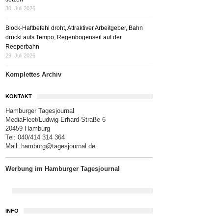
30. Juli 2026
Block-Haftbefehl droht, Attraktiver Arbeitgeber, Bahn
drückt aufs Tempo, Regenbogenseil auf der
Reeperbahn
29. Juli 2026
Komplettes Archiv
KONTAKT
Hamburger Tagesjournal
MediaFleet/Ludwig-Erhard-Straße 6
20459 Hamburg
Tel: 040/414 314 364
Mail:
hamburg@tagesjournal.de
Werbung im Hamburger Tagesjournal
INFO