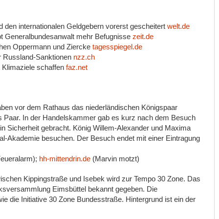
 den internationalen Geldgebern vorerst gescheitert
welt.de
ibt Generalbundesanwalt mehr Befugnisse
zeit.de
schen Oppermann und Ziercke
tagesspiegel.de
r Russland-Sanktionen
nzz.ch
ll Klimaziele schaffen
faz.net
aben vor dem Rathaus das niederländischen Königspaar
as Paar. In der Handelskammer gab es kurz nach dem Besuch
n Sicherheit gebracht. König Willem-Alexander und Maxima
al-Akademie besuchen. Der Besuch endet mit einer Eintragung
eueralarm);
hh-mittendrin.de
(Marvin motzt)
ischen Kippingstraße und Isebek wird zur Tempo 30 Zone. Das
irksversammlung Eimsbüttel bekannt gegeben. Die
e die Initiative 30 Zone Bundesstraße. Hintergrund ist ein der