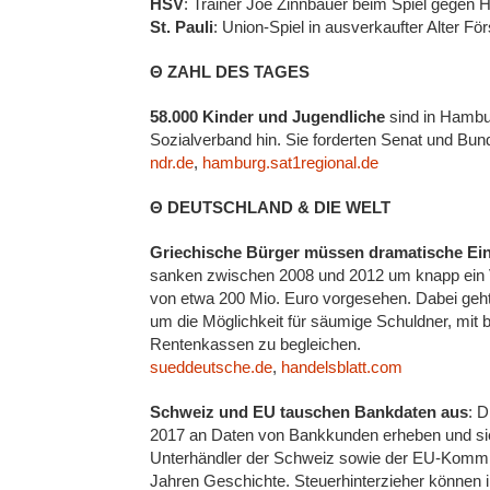
HSV
: Trainer Joe Zinnbauer beim Spiel gegen
St. Pauli
: Union-Spiel in ausverkaufter Alter Fö
Θ ZAHL DES TAGES
58.000 Kinder und Jugendliche
sind in Hambu
Sozialverband hin. Sie forderten Senat und B
ndr.de
,
hamburg.sat1regional.de
Θ DEUTSCHLAND & DIE WELT
Griechische Bürger müssen dramatische E
sanken zwischen 2008 und 2012 um knapp ein V
von etwa 200 Mio. Euro vorgesehen. Dabei ge
um die Möglichkeit für säumige Schuldner, mit 
Rentenkassen zu begleichen.
sueddeutsche.de
,
handelsblatt.com
Schweiz und EU tauschen Bankdaten aus
: 
2017 an Daten von Bankkunden erheben und si
Unterhändler der Schweiz sowie der EU-Kommiss
Jahren Geschichte. Steuerhinterzieher können 