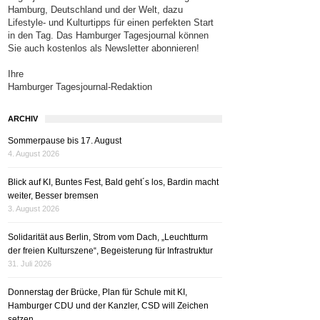
Hamburg, Deutschland und der Welt, dazu
Lifestyle- und Kulturtipps für einen perfekten Start
in den Tag. Das Hamburger Tagesjournal können
Sie auch kostenlos als Newsletter abonnieren!
Ihre
Hamburger Tagesjournal-Redaktion
ARCHIV
Sommerpause bis 17. August
4. August 2026
Blick auf KI, Buntes Fest, Bald geht´s los, Bardin macht
weiter, Besser bremsen
3. August 2026
Solidarität aus Berlin, Strom vom Dach, „Leuchtturm
der freien Kulturszene“, Begeisterung für Infrastruktur
31. Juli 2026
Donnerstag der Brücke, Plan für Schule mit KI,
Hamburger CDU und der Kanzler, CSD will Zeichen
setzen