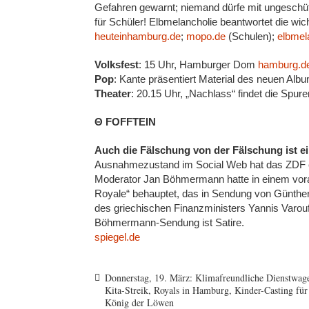
Gefahren gewarnt; niemand dürfe mit ungeschütz
für Schüler! Elbmelancholie beantwortet die wic
heuteinhamburg.de
;
mopo.de
(Schulen);
elbmel
Volksfest
: 15 Uhr, Hamburger Dom
hamburg.d
Pop
: Kante präsentiert Material des neuen Alb
Theater
: 20.15 Uhr, „Nachlass“ findet die Spu
Θ FOFFTEIN
Auch die Fälschung von der Fälschung ist e
Ausnahmezustand im Social Web hat das ZDF 
Moderator Jan Böhmermann hatte in einem vora
Royale“ behauptet, das in Sendung von Günther
des griechischen Finanzministers Yannis Varoufa
Böhmermann-Sendung ist Satire.
spiegel.de
Donnerstag, 19. März: Klimafreundliche Dienstwag
Kita-Streik, Royals in Hamburg, Kinder-Casting für
König der Löwen