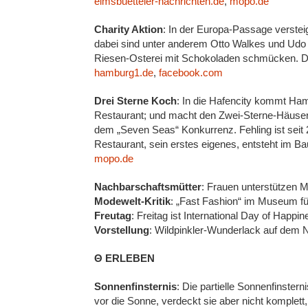
eimsbuetteler-nachrichten.de
,
mopo.de
Charity Aktion
: In der Europa-Passage verstei
dabei sind unter anderem Otto Walkes und Ud
Riesen-Osterei mit Schokoladen schmücken. Die
hamburg1.de
,
facebook.com
Drei Sterne Koch
: In die Hafencity kommt Hamb
Restaurant; und macht den Zwei-Sterne-Häusern
dem „Seven Seas“ Konkurrenz. Fehling ist seit
Restaurant, sein erstes eigenes, entsteht im Ba
mopo.de
Nachbarschaftsmütter
: Frauen unterstützen M
Modewelt-Kritik
: „Fast Fashion“ im Museum 
Freutag
: Freitag ist International Day of Happi
Vorstellung
: Wildpinkler-Wunderlack auf dem 
Θ ERLEBEN
Sonnenfinsternis
: Die partielle Sonnenfinste
vor die Sonne, verdeckt sie aber nicht komplett