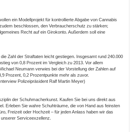
llen ein Modellprojekt für kontrollierte Abgabe von Cannabis
e zudem beschlossen, den Verbraucherschutz zu stärken;
lgemeines Recht auf ein Girokonto. Außerdem soll eine
 die Zahl der Straftaten leicht gestiegen. Insgesamt rund 240.000
 Anstieg von 0,8 Prozent im Vergleich zu 2013. Vor allem
chael Neumann verwies bei der Vorstellung der Zahlen auf
,9 Prozent, 0,2 Prozentpunkte mehr als zuvor.
Interview Polizeipräsident Ralf Martin Meyer)
sziplin der Schuhmacherkunst. Kaufen Sie bei uns direkt aus
l. Erleben Sie wahre Schuhträume, die von Hand aus feinsten
üro, Freizeit oder Hochzeit – für jeden Anlass haben wir das
unserer Serviceexzellenz.