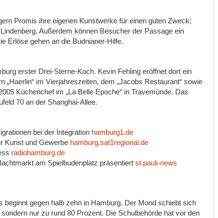
gern Promis ihre eigenen Kunstwerke für einen guten Zweck;
o Lindenberg. Außerdem können Besucher der Passage ein
 Erlöse gehen an die Budnianer-Hilfe.
urg erster Drei-Sterne-Koch. Kevin Fehling eröffnet dort ein
 „Haerlin“ im Vierjahreszeiten, dem „Jacobs Restaurant“ sowie
 2005 Küchenchef im „La Belle Epoche“ in Travemünde. Das
ufeld 70 an der Shanghai-Allee.
igrationen bei der Integration
hamburg1.de
für Kunst und Gewerbe
hamburg.sat1regional.de
ness
radiohamburg.de
Nachtmarkt am Spielbudenplatz präsentiert
st.pauli-news
rnis beginnt gegen halb zehn in Hamburg. Der Mond schiebt sich
, sondern nur zu rund 80 Prozent. Die Schulbehörde hat vor den