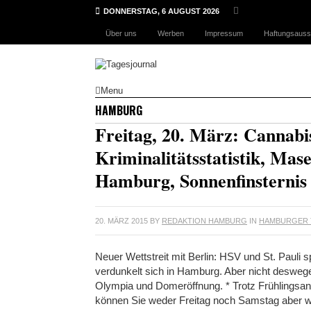
DONNERSTAG, 6 AUGUST 2026
Über uns
Werben
Impressum
Haftungsauss
Menu
HAMBURG
Freitag, 20. März: Cannabi
Kriminalitätsstatistik, Mas
Hamburg, Sonnenfinsternis
20. MÄRZ 2015
BY
REDAKTION HAMBURG
IN
HAMBURGER 
Neuer Wettstreit mit Berlin: HSV und St. Pauli
verdunkelt sich in Hamburg. Aber nicht deswege
Olympia und Domeröffnung. * Trotz Frühlingsan
können Sie weder Freitag noch Samstag aber wi