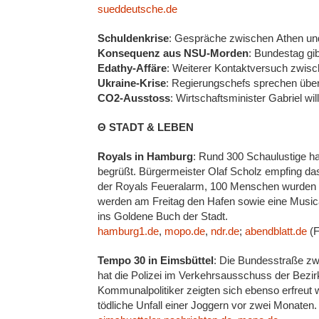
sueddeutsche.de
Schuldenkrise
: Gespräche zwischen Athen und
Konsequenz aus NSU-Morden
: Bundestag g
Edathy-Affäre
: Weiterer Kontaktversuch zwi
Ukraine-Krise
: Regierungschefs sprechen übe
CO2-Ausstoss
: Wirtschaftsminister Gabriel wi
Θ STADT & LEBEN
Royals in Hamburg
: Rund 300 Schaulustige h
begrüßt. Bürgermeister Olaf Scholz empfing d
der Royals Feueralarm, 100 Menschen wurden i
werden am Freitag den Hafen sowie eine Music
ins Goldene Buch der Stadt.
hamburg1.de
,
mopo.de
,
ndr.de
;
abendblatt.de
(F
Tempo 30 in Eimsbüttel
: Die Bundesstraße zw
hat die Polizei im Verkehrsausschuss der Bez
Kommunalpolitiker zeigten sich ebenso erfreut wi
tödliche Unfall einer Joggern vor zwei Monaten.