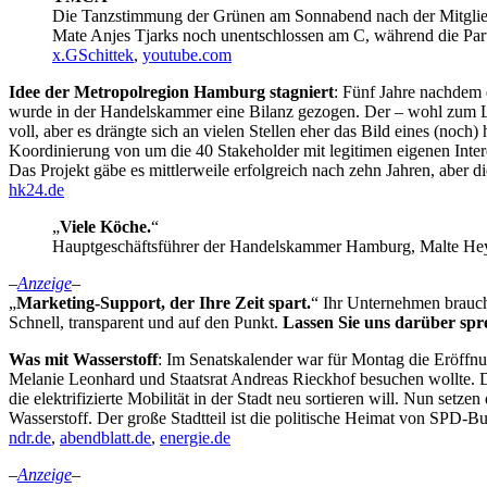
Die Tanzstimmung der Grünen am Sonnabend nach der Mitgliede
Mate Anjes Tjarks noch unentschlossen am C, während die Pa
x.GSchittek
,
youtube.com
Idee der Metropolregion Hamburg stagniert
: Fünf Jahre nachdem
wurde in der Handelskammer eine Bilanz gezogen. Der – wohl zum Le
voll, aber es drängte sich an vielen Stellen eher das Bild eines (noch)
Koordinierung von um die 40 Stakeholder mit legitimen eigenen Inte
Das Projekt gäbe es mittlerweile erfolgreich nach zehn Jahren, aber di
hk24.de
„
Viele Köche.
“
Hauptgeschäftsführer der Handelskammer Hamburg, Malte Heyn
–
Anzeige
–
„
Marketing-Support, der Ihre Zeit spart.
“ Ihr Unternehmen brauch
Schnell, transparent und auf den Punkt.
Lassen Sie uns darüber spr
Was mit Wasserstoff
: Im Senatskalender war für Montag die Eröffn
Melanie Leonhard und Staatsrat Andreas Rieckhof besuchen wollte.
die elektrifizierte Mobilität in der Stadt neu sortieren will. Nun set
Wasserstoff. Der große Stadtteil ist die politische Heimat von SPD-Bu
ndr.de
,
abendblatt.de
,
energie.de
–
Anzeige
–