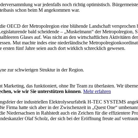
rversammlung war jedenfalls noch richtig optimistisch. Bürgermeist
rteibasis schon beim M angekommen war.
 die OECD der Metropolregion eine blühende Landschaft versprochen h
gislaturende bald scheidende – „Muskelmann“ der Metropolregion, SPD
 halbleeren Glases auf. Was nicht an den wirtschaftlichen Aktivitäten der
ressen. Mut machte indes eine niederländische Metropolregionkoordina
e ersten fünf Jahre seien auch dort wirklich schrecklich gewesen.
e zur schwierigen Struktur in der Region.
t Marketing, das funktioniert, ohne Ihr Team zu überlasten. Wir über
echen, wie wir Sie unterstützen können
.
Mehr erfahren
ungsfeier der industriellen Elektrolyseurfabrik H-TEC SYSTEMS angekü
 Die Firma hatte sich aber in der Zwischenzeit in „Quest One“ umbe
zen die Niedersachsen in Rahlstedt auch ein Zeichen für die effizienter
ndeskanzler Olaf Scholz, der sich bei der Eröffnung freute auf vertrau