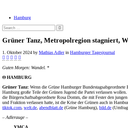
Hamburg
Grüner Tanz, Metropolregion stagniert, W
1. Oktober 2024
by
Mathias Adler
in
Hamburger Tagesjournal
Guten Morgen: Wandel. *
Θ HAMBURG
Grüner Tanz
: Wenn die Grüne Hamburger Bundestagsabgeordnete Emili
Hamburg große Teile der Grünen Jugend die Partei verlassen wollen. Fe
die Bürgerschaftsabgeordnete Rosa Domm, die mit Fester den jungen
und Fraktion verlassen hatte, ist die Krise der Grünen auch in Hamb
tiktok.com
,
welt.de
,
abendblatt.de
(Grüne Hamburg),
bild.de
(Umfrag
– Adlerauge –
YMCA