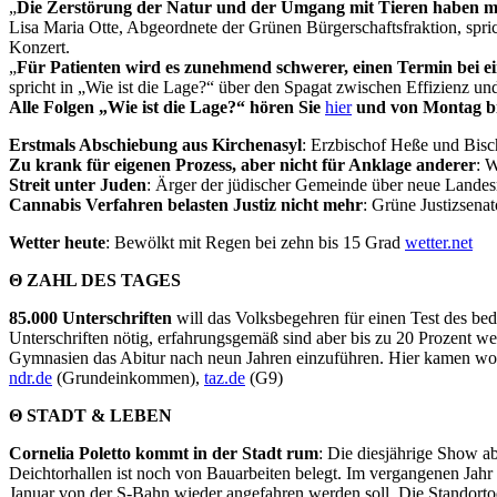
„
Die Zerstörung der Natur und der Umgang mit Tieren haben mi
Lisa Maria Otte, Abgeordnete der Grünen Bürgerschaftsfraktion, spr
Konzert.
„
Für Patienten wird es zunehmend schwerer, einen Termin bei
spricht in „Wie ist die Lage?“ über den Spagat zwischen Effizienz un
Alle Folgen „Wie ist die Lage?“ hören Sie
hier
und von Montag bi
Erstmals Abschiebung aus Kirchenasyl
: Erzbischof Heße und Bisc
Zu krank für eigenen Prozess, aber nicht für Anklage anderer
: 
Streit unter Juden
: Ärger der jüdischer Gemeinde über neue Landesr
Cannabis Verfahren belasten Justiz nicht mehr
: Grüne Justizsena
Wetter heute
: Bewölkt mit Regen bei zehn bis 15 Grad
wetter.net
Θ ZAHL DES TAGES
85.000 Unterschriften
will das Volksbegehren für einen Test des b
Unterschriften nötig, erfahrungsgemäß sind aber bis zu 20 Prozent we
Gymnasien das Abitur nach neun Jahren einzuführen. Hier kamen wohl
ndr.de
(Grundeinkommen),
taz.de
(G9)
Θ STADT & LEBEN
Cornelia Poletto kommt in der Stadt rum
: Die diesjährige Show 
Deichtorhallen ist noch von Bauarbeiten belegt. Im vergangenen Jahr
Januar von der S-Bahn wieder angefahren werden soll. Die Standorto