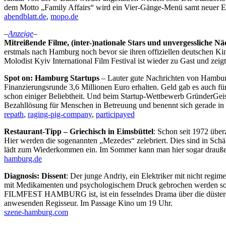
dem Motto „Family Affairs“ wird ein Vier-Gänge-Menü samt neuer E
abendblatt.de
,
mopo.de
–
Anzeige
–
Mitreißende Filme, (inter-)nationale Stars und unvergessliche Nä
erstmals nach Hamburg noch bevor sie ihren offiziellen deutschen K
Molodist Kyiv International Film Festival ist wieder zu Gast und zei
Spot on: Hamburg Startups
– Lauter gute Nachrichten von Hamburger
Finanzierungsrunde 3,6 Millionen Euro erhalten. Geld gab es auch f
schon einiger Beliebtheit. Und beim Startup-Wettbewerb GründerGeist,
Bezahllösung für Menschen in Betreuung und benennt sich gerade in
repath
,
raging-pig-company
,
participayed
Restaurant-Tipp – Griechisch in Eimsbüttel
: Schon seit 1972 übe
Hier werden die sogenannten „Mezedes“ zelebriert. Dies sind in Sch
lädt zum Wiederkommen ein. Im Sommer kann man hier sogar drauße
hamburg.de
Diagnosis: Dissent
: Der junge Andriy, ein Elektriker mit nicht regi
mit Medikamenten und psychologischem Druck gebrochen werden soll. 
FILMFEST HAMBURG ist, ist ein fesselndes Drama über die düstere P
anwesenden Regisseur. Im Passage Kino um 19 Uhr.
szene-hamburg.com