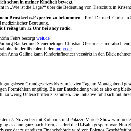
ch schon in meiner Kindheit bewegt.
“
icht in „Wie ist die Lage?“ über die Bedeutung von Tierschutz in Kri
 einem Brustkrebs-Experten zu bekommen.
“ Prof. Dr. med. Christia
d medizinischer Betreuung.
s Freitag um 12 Uhr bei ahoy radio.
höfin Fehrs besorgt
welt.de
Warburg Banker und Steuerbetrüger Christian Olearius ist moralisch en
abbinerin der liberalen Juden
mopo.de
torin Anna Gallina kann Kinderinfluencer verstärkt in den Blick nehme
edingungslosen Grundgesetzes bis zum letzten Tag am Montagabend ges
gen Formfehlern ungültig. Bis zur Entscheidung wird es also eng bleibe
 zu wenig Unterschriften zusammen. Die Initiative fühlt sich mit ihr
ab dem 7. November mit Kulinarik und Palazzo Varieté-Show wird in d
 ging es dann ganz nach Horn, als dort die U-Bahn gesperrt war. Nun zi
dyssee der zuständigen Finanzbehörde wird von Polettos Geschäftsführ