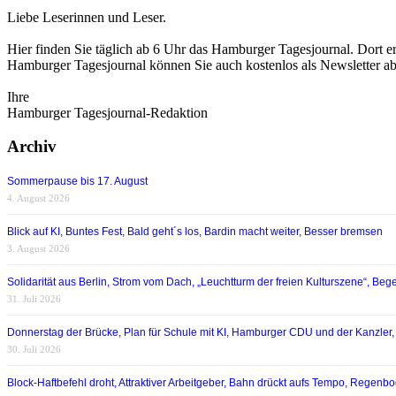
Liebe Leserinnen und Leser.
Hier finden Sie täglich ab 6 Uhr das Hamburger Tagesjournal. Dort er
Hamburger Tagesjournal können Sie auch kostenlos als Newsletter a
Ihre
Hamburger Tagesjournal-Redaktion
Archiv
Sommerpause bis 17. August
4. August 2026
Blick auf KI, Buntes Fest, Bald geht´s los, Bardin macht weiter, Besser bremsen
3. August 2026
Solidarität aus Berlin, Strom vom Dach, „Leuchtturm der freien Kulturszene“, Begei
31. Juli 2026
Donnerstag der Brücke, Plan für Schule mit KI, Hamburger CDU und der Kanzler,
30. Juli 2026
Block-Haftbefehl droht, Attraktiver Arbeitgeber, Bahn drückt aufs Tempo, Regen