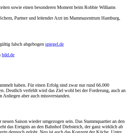
senzeiten sowie einen besonderen Moment beim Robbie Williams
n Schem, Partner und leitender Arzt im Mammazentrum Hamburg,
dgültig falsch abgebogen
spiegel.de
n
bild.de
ammelt haben. Für einen Erfolg sind zwar nur rund 66.000
n. Deutlich verfehlt wird das Ziel wohl bei der Forderung, auch an
em Anliegen aber auch missverstanden.
er neuen Saison wieder umgezogen sein. Das Stammquartier an den
eht das Ereignis an den Bahnhof Diebsteich, der ganz wirklich ab
erin dennoch gelobt. Neu ist auch das Konzept der Küche. Unter