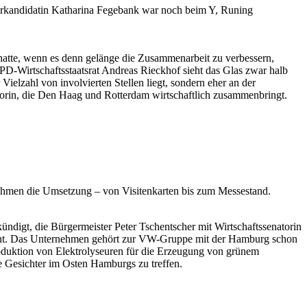
erkandidatin Katharina Fegebank war noch beim Y, Runing
atte, wenn es denn gelänge die Zusammenarbeit zu verbessern,
-Wirtschaftsstaatsrat Andreas Rieckhof sieht das Glas zwar halb
 Vielzahl von involvierten Stellen liegt, sondern eher an der
torin, die Den Haag und Rotterdam wirtschaftlich zusammenbringt.
nehmen die Umsetzung – von Visitenkarten bis zum Messestand.
ndigt, die Bürgermeister Peter Tschentscher mit Wirtschaftssenatorin
nannt. Das Unternehmen gehört zur VW-Gruppe mit der Hamburg schon
e Produktion von Elektrolyseuren für die Erzeugung von grünem
te Gesichter im Osten Hamburgs zu treffen.