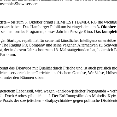
nsemble-Show serviert.
chte
– bis zum 5. Oktober bringt FILMFEST HAMBURG die wichtigsten 
inostart haben. Das Hamburger Publikum ist eingeladen am
3. Oktober 
gt sein nationales Programm, dieses Jahr im Passage Kino.
Das komplett
 Startups: repath hat für seine mit künstlicher Intelligenz unterstütze
ür The Raging Pig Company und seine veganen Alternativen zu Schweine
 der in diesem Jahr schon zum 18. Mal stattgefunden hat, holte sich P
 Parto um.
rzeugt das Dionysos mit Qualität durch Frische und ist auch preislich
älchen servierte kleine Gerichte aus frischem Gemüse, Weißkäse, Hülse
n unter den Bäumen sitzen.
megetreuem Lebensstil, wird wegen »anti-sowjetischer Propaganda « verha
Doch Andrey gibt nicht auf. Der Eröffnungsfilm des Molodist Kyiv In
raxis der sowjetischen »Strafpsychiatrie« gegen politische Dissiden