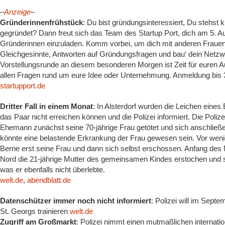
–
Anzeige
–
Gründerinnenfrühstück
: Du bist gründungsinteressiert, Du stehst
gegründet? Dann freut sich das Team des Startup Port, dich am 5. A
Gründerinnen einzuladen. Komm vorbei, um dich mit anderen Fraue
Gleichgesinnte, Antworten auf Gründungsfragen und bau‘ dein Netzw
Vorstellungsrunde an diesem besonderen Morgen ist Zeit für euren A
allen Fragen rund um eure Idee oder Unternehmung. Anmeldung bis 3.
startupport.de
Dritter Fall in einem Monat
: In Alsterdorf wurden die Leichen eines
das Paar nicht erreichen können und die Polizei informiert. Die Poliz
Ehemann zunächst seine 70-jährige Frau getötet und sich anschlie
könnte eine belastende Erkrankung der Frau gewesen sein. Vor wen
Berne erst seine Frau und dann sich selbst erschossen. Anfang des 
Nord die 21-jährige Mutter des gemeinsamen Kindes erstochen und si
was er ebenfalls nicht überlebte.
welt.de
,
abendblatt.de
Datenschützer immer noch nicht informiert
: Polizei will im Sep
St. Georgs trainieren
welt.de
Zugriff am Großmarkt
: Polizei nimmt einen mutmaßlichen internati