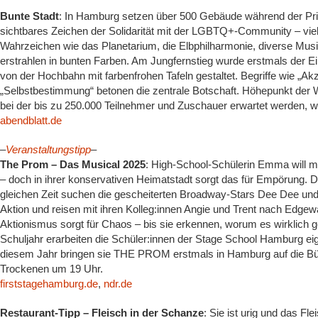
Bunte Stadt
: In Hamburg setzen über 500 Gebäude während der Prid
sichtbares Zeichen der Solidarität mit der LGBTQ+-Community – vie
Wahrzeichen wie das Planetarium, die Elbphilharmonie, diverse Musi
erstrahlen in bunten Farben. Am Jungfernstieg wurde erstmals der E
von der Hochbahn mit farbenfrohen Tafeln gestaltet. Begriffe wie „Ak
„Selbstbestimmung“ betonen die zentrale Botschaft. Höhepunkt de
bei der bis zu 250.000 Teilnehmer und Zuschauer erwartet werden, we
abendblatt.de
–
Veranstaltungstipp
–
The Prom – Das Musical 2025
: High-School-Schülerin Emma will mi
– doch in ihrer konservativen Heimatstadt sorgt das für Empörung. D
gleichen Zeit suchen die gescheiterten Broadway-Stars Dee Dee und
Aktion und reisen mit ihren Kolleg:innen Angie und Trent nach Edgew
Aktionismus sorgt für Chaos – bis sie erkennen, worum es wirklich 
Schuljahr erarbeiten die Schüler:innen der Stage School Hamburg eig
diesem Jahr bringen sie THE PROM erstmals in Hamburg auf die Büh
Trockenen um 19 Uhr.
firststagehamburg.de
,
ndr.de
Restaurant-Tipp – Fleisch in der Schanze
: Sie ist urig und das Fl