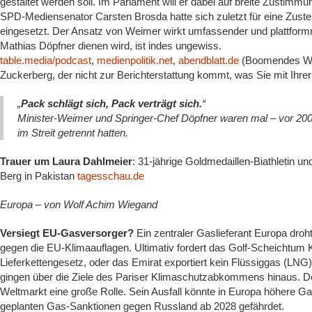
gestaltet werden soll. Im Parlament will er dabei auf breite Zustimmu
SPD-Mediensenator Carsten Brosda hatte sich zuletzt für eine Zuste
eingesetzt. Der Ansatz von Weimer wirkt umfassender und plattformn
Mathias Döpfner dienen wird, ist indes ungewiss.
table.media/podcast
,
medienpolitik.net
,
abendblatt.de
(Boomendes Wer
Zuckerberg, der nicht zur Berichterstattung kommt, was Sie mit Ihre
„
Pack schlägt sich, Pack verträgt sich.
“
Minister-Weimer und Springer-Chef Döpfner waren mal – vor 200
im Streit getrennt hatten.
Trauer um Laura Dahlmeier
: 31-jährige Goldmedaillen-Biathletin un
Berg in Pakistan
tagesschau.de
Europa – von Wolf Achim Wiegand
Versiegt EU-Gasversorger?
Ein zentraler Gaslieferant Europa droht
gegen die EU-Klimaauflagen. Ultimativ fordert das Golf-Scheichtum 
Lieferkettengesetz, oder das Emirat exportiert kein Flüssiggas (L
gingen über die Ziele des Pariser Klimaschutzabkommens hinaus. De
Weltmarkt eine große Rolle. Sein Ausfall könnte in Europa höhere 
geplanten Gas-Sanktionen gegen Russland ab 2028 gefährdet.