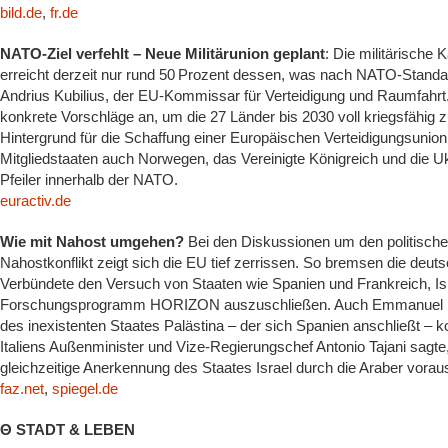
bild.de
,
fr.de
NATO-Ziel verfehlt – Neue Militärunion geplant
: Die militärische 
erreicht derzeit nur rund 50 Prozent dessen, was nach NATO-Standar
Andrius Kubilius, der EU-Kommissar für Verteidigung und Raumfahrt. 
konkrete Vorschläge an, um die 27 Länder bis 2030 voll kriegsfähig 
Hintergrund für die Schaffung einer Europäischen Verteidigungsunion
Mitgliedstaaten auch Norwegen, das Vereinigte Königreich und die U
Pfeiler innerhalb der NATO.
euractiv.de
Wie mit Nahost umgehen?
Bei den Diskussionen um den politisc
Nahostkonflikt zeigt sich die EU tief zerrissen. So bremsen die deu
Verbündete den Versuch von Staaten wie Spanien und Frankreich, 
Forschungsprogramm HORIZON auszuschließen. Auch Emmanuel M
des inexistenten Staates Palästina – der sich Spanien anschließt – k
Italiens Außenminister und Vize-Regierungschef Antonio Tajani sagte
gleichzeitige Anerkennung des Staates Israel durch die Araber vorau
faz.net
,
spiegel.de
Θ STADT & LEBEN