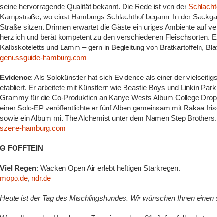
seine hervorragende Qualität bekannt. Die Rede ist von der
Schlacht
Kampstraße, wo einst Hamburgs Schlachthof begann. In der Sackga
Straße sitzen. Drinnen erwartet die Gäste ein uriges Ambiente auf v
herzlich und berät kompetent zu den verschiedenen Fleischsorten. E
Kalbskoteletts und Lamm – gern in Begleitung von Bratkartoffeln, Bl
genussguide-hamburg.com
Evidence
: Als Solokünstler hat sich Evidence als einer der vielsei
etabliert. Er arbeitete mit Künstlern wie Beastie Boys und Linkin 
Grammy für die Co-Produktion an Kanye Wests Album College Dropou
einer Solo-EP veröffentlichte er fünf Alben gemeinsam mit Rakaa Iri
sowie ein Album mit The Alchemist unter dem Namen Step Brothers.
szene-hamburg.com
Θ FOFFTEIN
Viel Regen
: Wacken Open Air erlebt heftigen Starkregen.
mopo.de
,
ndr.de
Heute ist der Tag des Mischlingshundes. Wir wünschen Ihnen einen