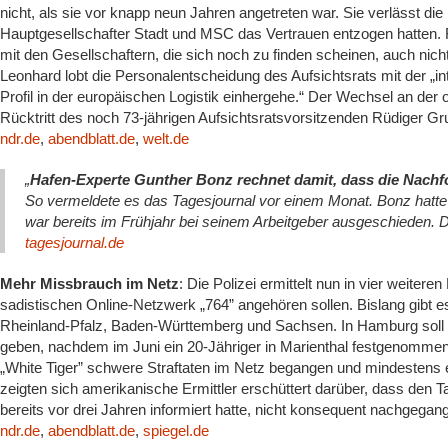
nicht, als sie vor knapp neun Jahren angetreten war. Sie verlässt 
Hauptgesellschafter Stadt und MSC das Vertrauen entzogen hatten. F
mit den Gesellschaftern, die sich noch zu finden scheinen, auch nich
Leonhard lobt die Personalentscheidung des Aufsichtsrats mit der „i
Profil in der europäischen Logistik einhergehe.“ Der Wechsel an der 
Rücktritt des noch 73-jährigen Aufsichtsratsvorsitzenden Rüdiger Gr
ndr.de
,
abendblatt.de
,
welt.de
„
Hafen-Experte Gunther Bonz rechnet damit, dass die Nachf
So vermeldete es das Tagesjournal vor einem Monat. Bonz hatt
war bereits im Frühjahr bei seinem Arbeitgeber ausgeschieden. D
tagesjournal.de
Mehr Missbrauch im Netz
: Die Polizei ermittelt nun in vier weite
sadistischen Online-Netzwerk „764” angehören sollen. Bislang gibt e
Rheinland-Pfalz, Baden-Württemberg und Sachsen. In Hamburg soll 
geben, nachdem im Juni ein 20-Jähriger in Marienthal festgenomme
„White Tiger” schwere Straftaten im Netz begangen und mindestens e
zeigten sich amerikanische Ermittler erschüttert darüber, dass den T
bereits vor drei Jahren informiert hatte, nicht konsequent nachgega
ndr.de
,
abendblatt.de
,
spiegel.de