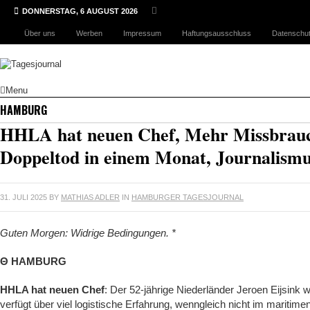
DONNERSTAG, 6 AUGUST 2026
Über uns
Werben
Impressum
Haftungsausschluss
Datenschut
Menu
HAMBURG
HHLA hat neuen Chef, Mehr Missbrauch
Doppeltod in einem Monat, Journalismus
31. JULI 2025
BY
MATHIAS ADLER
IN
HAMBURGER TAGESJOURNAL
Guten Morgen: Widrige Bedingungen. *
Θ HAMBURG
HHLA hat neuen Chef
: Der 52-jährige Niederländer Jeroen Eijsink 
verfügt über viel logistische Erfahrung, wenngleich nicht im maritime