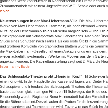
grafisches Werk kontinuierlich in Nachbarschaft zur Literatur entwicke
Zusammenarbeit mit seinem Jugendfreund W.G. Sebald oder auch 
lcb.de
Neuerwerbungen in der Max-Liebermann-Villa
: Die Max-Lieberma
Werke von Max Liebermann zu sammeln, als noch niemand wissen ko
Nutzung der Liebermann-Villa als Museum möglich sein würde. Die
Druckgraphiken mit Selbstporträts Max Liebermanns. Nach der Üb
Studie eines Schützen nach Frans Hals das erste Ölbild in die Sam
und größerer Konvolute von graphischen Blättern wuchs die Sammlung
die Max-Liebermann-Gesellschaft einen Ankaufsfonds ein, aus dem,
wieder aufgefüllt, systematisch Werke mit Motiven aus dem Garten u
angekauft wurden. Die Kabinettausstellung zeigt seit 2. März die 
liebermann-villa.de
Das Schlossplatz-Theater probt „Honig im Kopf“
: Til Schweiger 
einen Kino-Hit. In der Hauptrolle des Kassenschlagers war Dieter Hal
Schauspieler und Intendant des Schlosspark Theaters die Theaterad
basiert auf dem gleichnamigen Film von Til Schweiger, der Ende des
Riesenerfolg wurde. Regisseur René Heinersdorff hat den Filmstoff 
für die Bühne adaptiert.Derzeit laufen die Proben für die Inszenier
deutschlandweit auf Tournee gehen wird. Zuvor wird das Stück im Ju