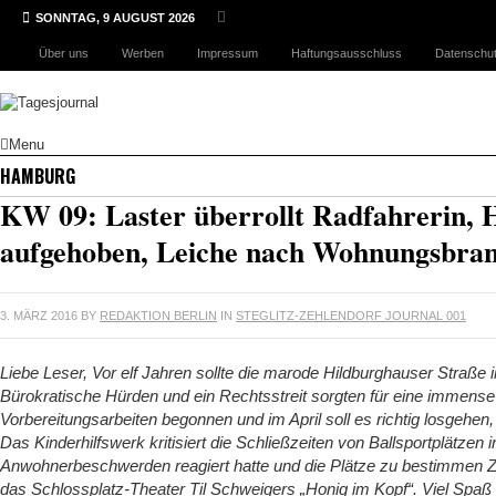
SONNTAG, 9 AUGUST 2026
Über uns
Werben
Impressum
Haftungsausschluss
Datenschut
Menu
HAMBURG
KW 09: Laster überrollt Radfahrerin, 
aufgehoben, Leiche nach Wohnungsbran
3. MÄRZ 2016
BY
REDAKTION BERLIN
IN
STEGLITZ-ZEHLENDORF JOURNAL 001
Liebe Leser, Vor elf Jahren sollte die marode Hildburghauser Straße i
Bürokratische Hürden und ein Rechtsstreit sorgten für eine immense
Vorbereitungsarbeiten begonnen und im April soll es richtig losgehen,
Das Kinderhilfswerk kritisiert die Schließzeiten von Ballsportplätze
Anwohnerbeschwerden reagiert hatte und die Plätze zu bestimmen Ze
das Schlossplatz-Theater Til Schweigers „Honig im Kopf“. Viel Spaß