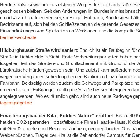
Herderstraße sowie am Lützelsteiner Weg, Ecke Leichardstraße. S
geschlossen bleiben. Seit den Änderungen im Bundesimmissionsschu
grundsätzlich zu tolerieren sei, so Holger Hofmann, Bundesgeschäfts
Bezirksamt auf, sich bei den Schließzeiten an die geltende Gesetzes
Einschränkungen von Spielzeiten an Werktagen und die komplette 
berliner-woche.de
Hildburghauser Straße wird saniert
: Endlich ist ein Baubeginn fü
Straße in Lichterfelde in Sicht. Erste Vorbereitungsarbeiten haben bere
losgehen, teilt das Straßen- und Grünflächenamt mit. Grund für die V
bürokratische Hürden gewesen sein. Und zuletzt kam außerdem noc
wegen der Vergabeentscheidung bei den Baufirmen hinzu. Vorgesehe
Fahrbahn. Beidseitig werden zudem die Gehwege und Parkplätze ne
erneuert. Damit Fußgänger künftig die Straße besser überqueren könne
angelegt werden. Wo es räumlich geht, sind auch neue Radwege gep
tagesspiegel.de
Erweiterungsbau der Kita „Kiddies Nature“ eröffnet
: Bis zu 40 K
hat den CO2-sparenden Holztafelbau die Firma Haacke-Haus. Kiddie
mit Gemüsebeeten und Beerensträuchern, neu gepflanzten Obstbäu
Weidenbüschen. Träger der Kita ist die Zehlendorfer Campus für 