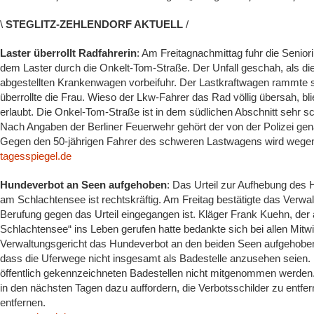
\
STEGLITZ-ZEHLENDORF AKTUELL
/
Laster überrollt Radfahrerin
: Am Freitagnachmittag fuhr die Senio
dem Laster durch die Onkelt-Tom-Straße. Der Unfall geschah, als d
abgestellten Krankenwagen vorbeifuhr. Der Lastkraftwagen rammte s
überrollte die Frau. Wieso der Lkw-Fahrer das Rad völlig übersah, bl
erlaubt. Die Onkel-Tom-Straße ist in dem südlichen Abschnitt sehr s
Nach Angaben der Berliner Feuerwehr gehört der von der Polizei ge
Gegen den 50-jährigen Fahrer des schweren Lastwagens wird wegen f
tagesspiegel.de
Hundeverbot an Seen aufgehoben
: Das Urteil zur Aufhebung de
am Schlachtensee ist rechtskräftig. Am Freitag bestätigte das Verwa
Berufung gegen das Urteil eingegangen ist. Kläger Frank Kuehn, der 
Schlachtensee“ ins Leben gerufen hatte bedankte sich bei allen Mit
Verwaltungsgericht das Hundeverbot an den beiden Seen aufgehoben
dass die Uferwege nicht insgesamt als Badestelle anzusehen seie
öffentlich gekennzeichneten Badestellen nicht mitgenommen werden
in den nächsten Tagen dazu auffordern, die Verbotsschilder zu entfe
entfernen.