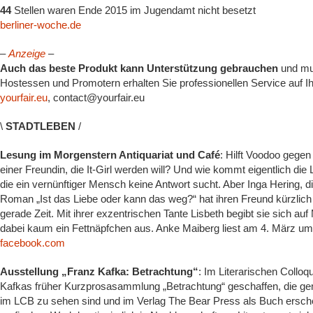
44
Stellen waren Ende 2015 im Jugendamt nicht besetzt
berliner-woche.de
–
Anzeige
–
Auch das beste Produkt kann Unterstützung gebrauchen
und mus
Hostessen und Promotern erhalten Sie professionellen Service auf I
yourfair.eu
, contact@yourfair.eu
\
STADTLEBEN
/
Lesung im Morgenstern Antiquariat und Café
: Hilft Voodoo gege
einer Freundin, die It-Girl werden will? Und wie kommt eigentlich di
die ein vernünftiger Mensch keine Antwort sucht. Aber Inga Hering, d
Roman „Ist das Liebe oder kann das weg?“ hat ihren Freund kürzli
gerade Zeit. Mit ihrer exzentrischen Tante Lisbeth begibt sie sich 
dabei kaum ein Fettnäpfchen aus. Anke Maiberg liest am 4. März um
facebook.com
Ausstellung „Franz Kafka: Betrachtung“
: Im Literarischen Colloq
Kafkas früher Kurzprosasammlung „Betrachtung“ geschaffen, die g
im LCB zu sehen sind und im Verlag The Bear Press als Buch ersche