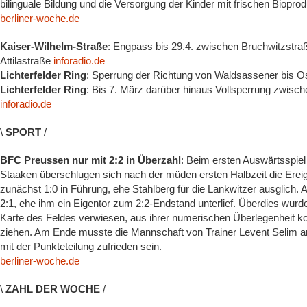
bilinguale Bildung und die Versorgung der Kinder mit frischen Biopro
berliner-woche.de
Kaiser-Wilhelm-Straße
: Engpass bis 29.4. zwischen Bruchwitzstraß
Attilastraße
inforadio.de
Lichterfelder Ring
: Sperrung der Richtung von Waldsassener bis O
Lichterfelder Ring
: Bis 7. März darüber hinaus Vollsperrung zwisc
inforadio.de
\
SPORT
/
BFC Preussen nur mit 2:2 in Überzahl
: Beim ersten Auswärtsspie
Staaken überschlugen sich nach der müden ersten Halbzeit die Erei
zunächst 1:0 in Führung, ehe Stahlberg für die Lankwitzer ausglich
2:1, ehe ihm ein Eigentor zum 2:2-Endstand unterlief. Überdies wurd
Karte des Feldes verwiesen, aus ihrer numerischen Überlegenheit k
ziehen. Am Ende musste die Mannschaft von Trainer Levent Selim a
mit der Punkteteilung zufrieden sein.
berliner-woche.de
\
ZAHL DER WOCHE
/