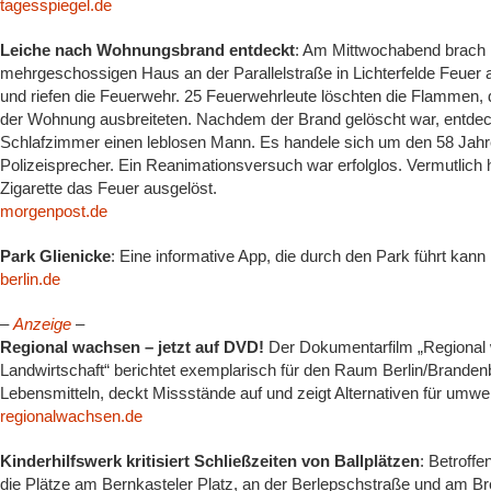
tagesspiegel.de
Leiche nach Wohnungsbrand entdeckt
: Am Mittwochabend brach 
mehrgeschossigen Haus an der Parallelstraße in Lichterfelde Feue
und riefen die Feuerwehr. 25 Feuerwehrleute löschten die Flammen,
der Wohnung ausbreiteten. Nachdem der Brand gelöscht war, entde
Schlafzimmer einen leblosen Mann. Es handele sich um den 58 Jahre
Polizeisprecher. Ein Reanimationsversuch war erfolglos. Vermutlich
Zigarette das Feuer ausgelöst.
morgenpost.de
Park Glienicke
: Eine informative App, die durch den Park führt kan
berlin.de
–
Anzeige
–
Regional wachsen – jetzt auf DVD!
Der Dokumentarfilm „Regional 
Landwirtschaft“ berichtet exemplarisch für den Raum Berlin/Branden
Lebensmitteln, deckt Missstände auf und zeigt Alternativen für um
regionalwachsen.de
Kinderhilfswerk kritisiert Schließzeiten von Ballplätzen
: Betroffe
die Plätze am Bernkasteler Platz, an der Berlepschstraße und am Br