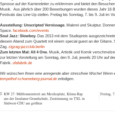
Sprosse auf der Karriereleiter zu erklimmen und bietet den Besucher
Musik. Aus jährlich über 200 Bewerbungen wurden dieses Jahr 16 B
Festivals das Line-Up stellen. Freitag bis Sonntag, 7. bis 9. Juli im 
Ausstellung: Unscripted Vernissage.
Malerei und Skulptur. Donner
Space.
facebook.com/events
Soul Jazz: Slowboy.
Das 2013 mit dem Studiopreis ausgezeichnete
diesem Abend zum Quartett mit einem special guest an der Gitarre. S
Zag.
zigzag-jazzclub.berlin
Zum letzten Mal: All 4 One.
Musik, Artistik und Komik verschmelz
zur letzten Vorstellung am Sonntag, den 9. Juli, jeweils 20 Uhr auf d
Fabrik.
ufafabrik.de
Wir wünschen Ihnen eine anregende aber stressfreie Woche! Wenn es
tempelhof-schoeneberg-journal.de
erledigen.
KW 27: Mülltonnenstreit am Mexikoplatz, Klima-Rap
Freitag, 7
aus der Insulaner-Grundschule, Zustimmung zu TXL in
Südwest-CDU am größten