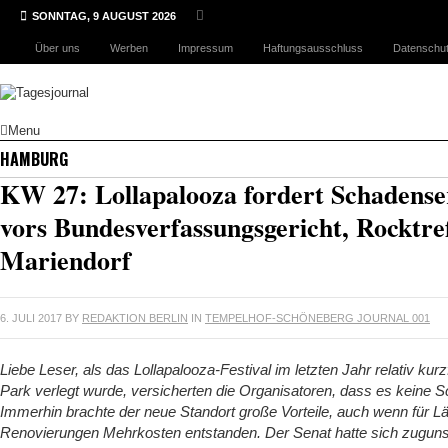
SONNTAG, 9 AUGUST 2026
Über uns
Werben
Impressum
Haftungsausschluss
Datenschut
Menu
HAMBURG
KW 27: Lollapalooza fordert Schadenser
vors Bundesverfassungsgericht, Rocktre
Mariendorf
6. JULI 2017
BY
REDAKTION BERLIN
IN
TEMPELHOF-SCHÖNEBERG JOURNAL 001
Liebe Leser, als das Lollapalooza-Festival im letzten Jahr relativ ku
Park verlegt wurde, versicherten die Organisatoren, dass es keine 
Immerhin brachte der neue Standort große Vorteile, auch wenn für 
Renovierungen Mehrkosten entstanden. Der Senat hatte sich zuguns