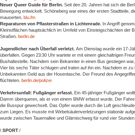
Neuer Queer Guide für Berlin.
Seit den 20. Jahren hat sich die Be
Bewegung entwickelt. Schöneberg war eines der ersten Stadtteile, 
mauserten.
blu.fm
Reparaturen von Pflasterstraßen in Lichtenrade.
In Angriff geno
Kleinstflächen hauptsächlich im Umfeld von Einsteigschächten der Be
Straßen.
berlin.de
Jugendlicher nach Überfall verletzt.
Am Dienstag wurde ein 17-Jä
überfallen. Gegen 23:30 Uhr wartete er mit einem gleichaltrigen Fre
Bushaltestelle. Nachdem sein Bekannter in einen Bus gestiegen war, 
Vier bis sechs Täter schlugen und traten auf ihn ein. Nachdem er zu
Unbekannten Geld aus der Hosentasche. Der Freund des Angegriffene
flüchteten.
berlin.de/polizei
Verkehrsunfall: Fußgänger erfasst.
Ein 45-jähriger Fußgänger wo
Damm überqueren, als er von einem BMW erfasst wurde. Der Fahrer
die Busspur gewechselt. Das Opfer wurde durch die Luft geschleud
zum Liegen. Es musste mit Wirbelsäulenverletzungen stationär a
wurde zwischen Tauernallee und Glärnischweg für rund vier Stunden
\
SPORT
/