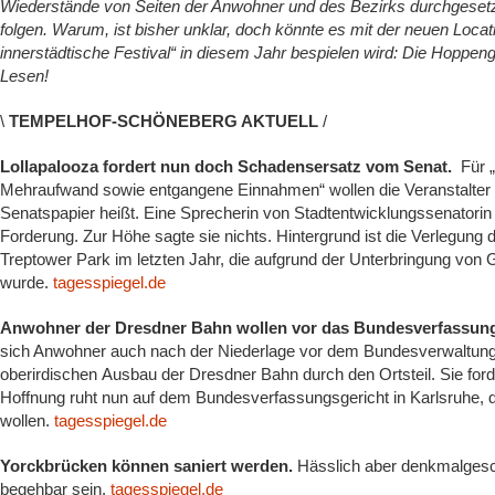
Wiederstände von Seiten der Anwohner und des Bezirks durchgesetz
folgen. Warum, ist bisher unklar, doch könnte es mit der neuen Locat
innerstädtische Festival“ in diesem Jahr bespielen wird: Die Hoppe
Lesen!
\
TEMPELHOF-SCHÖNEBERG AKTUELL
/
Lollapalooza fordert nun doch Schadensersatz vom Senat.
Für „
Mehraufwand sowie entgangene Einnahmen“ wollen die Veranstalter d
Senatspapier heißt. Eine Sprecherin von Stadtentwicklungssenatorin 
Forderung. Zur Höhe sagte sie nichts. Hintergrund ist die Verlegung
Treptower Park im letzten Jahr, die aufgrund der Unterbringung von 
wurde.
tagesspiegel.de
Anwohner der Dresdner Bahn wollen vor das Bundesverfassung
sich Anwohner auch nach der Niederlage vor dem Bundesverwaltungsg
oberirdischen Ausbau der Dresdner Bahn durch den Ortsteil. Sie ford
Hoffnung ruht nun auf dem Bundesverfassungsgericht in Karlsruhe, da
wollen.
tagesspiegel.de
Yorckbrücken können saniert werden.
Hässlich aber denkmalgesch
begehbar sein.
tagesspiegel.de