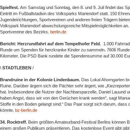
Spielfest.
Am Samstag und Sonntag, den 8. und 9. Juli findet das Spie
Eintritt im Fußballstadion des Volksparks Mariendorf statt. 150 Ehre
Jugendeirichtungen, Sportvereinen und anderen freien Trägern bieten
Volkspark Mariendorf abwechslungsreiche Mitspielmöglichkeiten an. 
Sportvereine des Bezirks.
berlin.de
Bericht: Herzrundfahrt auf dem Tempelhofer Feld.
1.000 Fahrradf
Runde um Spenden für herzkranke Kinder zu sammeln. 7606 Runden
Kilometer. Die PSD Bank rundete die Spendensumme auf 30.000 Eu
\
STADTLEBEN
/
Brandruine in der Kolonie Lindenbaum.
Das Lokal Ahorngarten bra
Ruine. Darüber ärgern sich die Pächter sehr ärgert, wie „Kiezrepor
hat. Insbesondere die Nutzer der Nachbarsparzelle, Daniel Lauund u
haben Angst, dass wir von den Gerüchen krank werden“, sagt Manuela
Stoffe in den Boden gelangt sind.“ Das Paar sorgt sich darum, dass
könnte.
bz-berlin.de
34. Rocktreff.
Beim größten Amateurband-Festival Berlins können B
einem großen Publikum präsentieren. Das kostenlose Event gibt gibt 