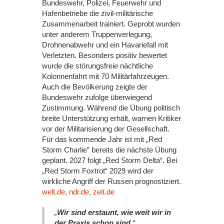
Bundeswehr, Polizei, Feuerwehr und
Hafenbetriebe die zivil-militärische
Zusammenarbeit trainiert. Geprobt wurden
unter anderem Truppenverlegung,
Drohnenabwehr und ein Havariefall mit
Verletzten. Besonders positiv bewertet
wurde die störungsfreie nächtliche
Kolonnenfahrt mit 70 Militärfahrzeugen.
Auch die Bevölkerung zeigte der
Bundeswehr zufolge überwiegend
Zustimmung. Während die Übung politisch
breite Unterstützung erhält, warnen Kritiker
vor der Militarisierung der Gesellschaft.
Für das kommende Jahr ist mit „Red
Storm Charlie” bereits die nächste Übung
geplant. 2027 folgt „Red Storm Delta“. Bei
„Red Storm Foxtrot“ 2029 wird der
wirkliche Angriff der Russen prognostiziert.
welt.de
,
ndr.de
,
zeit.de
„
Wir sind erstaunt, wie weit wir in
der Praxis schon sind.
“