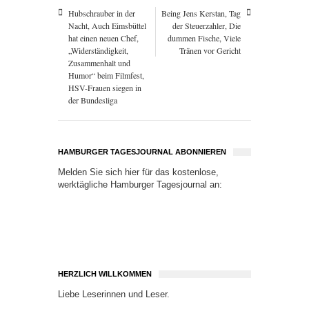
Hubschrauber in der
Being Jens Kerstan, Tag
Nacht, Auch Eimsbüttel
der Steuerzahler, Die
hat einen neuen Chef,
dummen Fische, Viele
„Widerständigkeit,
Tränen vor Gericht
Zusammenhalt und
Humor“ beim Filmfest,
HSV-Frauen siegen in
der Bundesliga
HAMBURGER TAGESJOURNAL ABONNIEREN
Melden Sie sich hier für das kostenlose,
werktägliche Hamburger Tagesjournal an:
HERZLICH WILLKOMMEN
Liebe Leserinnen und Leser.