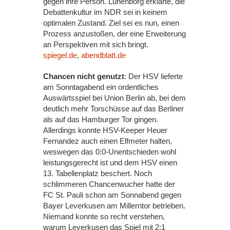
gegen ihre Person. Lünenborg erklärte, die
Debattenkultur im NDR sei in keinem
optimalen Zustand. Ziel sei es nun, einen
Prozess anzustoßen, der eine Erweiterung
an Perspektiven mit sich bringt.
spiegel.de
,
abendblatt.de
Chancen nicht genutzt
: Der HSV lieferte
am Sonntagabend ein ordentliches
Auswärtsspiel bei Union Berlin ab, bei dem
deutlich mehr Torschüsse auf das Berliner
als auf das Hamburger Tor gingen.
Allerdings konnte HSV-Keeper Heuer
Fernandez auch einen Elfmeter halten,
weswegen das 0:0-Unentschieden wohl
leistungsgerecht ist und dem HSV einen
13. Tabellenplatz beschert. Noch
schlimmeren Chancenwucher hatte der
FC St. Pauli schon am Sonnabend gegen
Bayer Leverkusen am Millerntor betrieben.
Niemand konnte so recht verstehen,
warum Leverkusen das Spiel mit 2:1