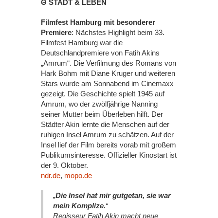
Θ STADT & LEBEN
Filmfest Hamburg mit besonderer
Premiere
: Nächstes Highlight beim 33.
Filmfest Hamburg war die
Deutschlandpremiere von Fatih Akins
„Amrum“. Die Verfilmung des Romans von
Hark Bohm mit Diane Kruger und weiteren
Stars wurde am Sonnabend im Cinemaxx
gezeigt. Die Geschichte spielt 1945 auf
Amrum, wo der zwölfjährige Nanning
seiner Mutter beim Überleben hilft. Der
Städter Akin lernte die Menschen auf der
ruhigen Insel Amrum zu schätzen. Auf der
Insel lief der Film bereits vorab mit großem
Publikumsinteresse. Offizieller Kinostart ist
der 9. Oktober.
ndr.de
,
mopo.de
„
Die Insel hat mir gutgetan, sie war
mein Komplize.
“
Regisseur Fatih Akin macht neue