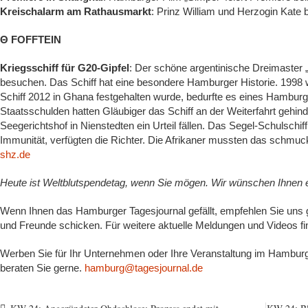
Kreischalarm am Rathausmarkt
: Prinz William und Herzogin Kat
Θ FOFFTEIN
Kriegsschiff für G20-Gipfel
: Der schöne argentinische Dreimaster „L
besuchen. Das Schiff hat eine besondere Hamburger Historie. 1998
Schiff 2012 in Ghana festgehalten wurde, bedurfte es eines Hamburg
Staatsschulden hatten Gläubiger das Schiff an der Weiterfahrt gehin
Seegerichtshof in Nienstedten ein Urteil fällen. Das Segel-Schulschiff
Immunität, verfügten die Richter. Die Afrikaner mussten das schmuc
shz.de
Heute ist Weltblutspendetag, wenn Sie mögen. Wir wünschen Ihnen
Wenn Ihnen das Hamburger Tagesjournal gefällt, empfehlen Sie uns g
und Freunde schicken. Für weitere aktuelle Meldungen und Videos f
Werben Sie für Ihr Unternehmen oder Ihre Veranstaltung im Hamburge
beraten Sie gerne.
hamburg@tagesjournal.de