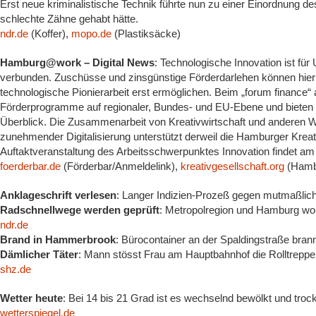
Erst neue kriminalistische Technik führte nun zu einer Einordnung 
schlechte Zähne gehabt hätte.
ndr.de
(Koffer),
mopo.de
(Plastiksäcke)
Hamburg@work – Digital News
: Technologische Innovation ist fü
verbunden. Zuschüsse und zinsgünstige Förderdarlehen können hie
technologische Pionierarbeit erst ermöglichen. Beim „forum finance“ 
Förderprogramme auf regionaler, Bundes- und EU-Ebene und bieten
Überblick. Die Zusammenarbeit von Kreativwirtschaft und anderen 
zunehmender Digitalisierung unterstützt derweil die Hamburger Kreat
Auftaktveranstaltung des Arbeitsschwerpunktes Innovation findet am 2
foerderbar.de
(Förderbar/Anmeldelink),
kreativgesellschaft.org
(Hambu
Anklageschrift verlesen
: Langer Indizien-Prozeß gegen mutmaßli
Radschnellwege werden geprüft
: Metropolregion und Hamburg woll
ndr.de
Brand in Hammerbrook
: Bürocontainer an der Spaldingstraße br
Dämlicher Täter
: Mann stösst Frau am Hauptbahnhof die Rolltreppe 
shz.de
Wetter heute
: Bei 14 bis 21 Grad ist es wechselnd bewölkt und troc
wetterspiegel.de