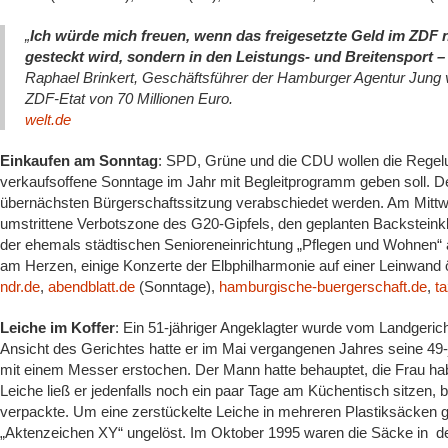
„
Ich würde mich freuen, wenn das freigesetzte Geld im ZDF n
gesteckt wird, sondern in den Leistungs- und Breitensport –
Raphael Brinkert, Geschäftsführer der Hamburger Agentur Jung vo
ZDF-Etat von 70 Millionen Euro.
welt.de
Einkaufen am Sonntag
: SPD, Grüne und die CDU wollen die Regelun
verkaufsoffene Sonntage im Jahr mit Begleitprogramm geben soll. D
übernächsten Bürgerschaftssitzung verabschiedet werden. Am Mittw
umstrittene Verbotszone des G20-Gipfels, den geplanten Backstein
der ehemals städtischen Senioreneinrichtung „Pflegen und Wohnen“ a
am Herzen, einige Konzerte der Elbphilharmonie auf einer Leinwand ö
ndr.de
,
abendblatt.de
(Sonntage),
hamburgische-buergerschaft.de
,
t
Leiche im Koffer
: Ein 51-jähriger Angeklagter wurde vom Landgerich
Ansicht des Gerichtes hatte er im Mai vergangenen Jahres seine 49-
mit einem Messer erstochen. Der Mann hatte behauptet, die Frau hab
Leiche ließ er jedenfalls noch ein paar Tage am Küchentisch sitzen, be
verpackte. Um eine zerstückelte Leiche in mehreren Plastiksäcken 
„Aktenzeichen XY“ ungelöst. Im Oktober 1995 waren die Säcke in d