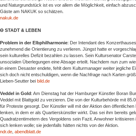
und Naturgrundstück ist es vor allem die Möglichkeit, einfach abzusc
Gäste am NAKUK so schätzen.
nakuk.de
Θ STADT & LEBEN
Problem in der Elbphilharmonie
: Der Intendant des Konzerthauses
zunehmend die Orientierung zu verlieren. Jüngst hatte er vorgeschlag
sein kulturelles Defizit bezahlen zu lassen. Sein Kultursenator Cars
unsozialen Überlegungen eine Absage erteilt. Nachdem nun zum wied
in einem Desaster endete, fehlt dem Kulturmanager weiter jegliche 
sich doch nicht entschuldigen, wenn die Nachfrage nach Karten größe
Lieben-Seutter bei
bild.de
Veddel in Gold
: Am Dienstag hat der Hamburger Künstler Boran Bur
Veddel mit Blattgold zu verzieren. Die von der Kulturbehörde mit 85.0
für Proteste gesorgt. Der Künstler will mit der Aktion den öffentliche
lenken, in dem er als Quartierskünstler wirkt. Das sei ihm bereits g
Quadratzentimetern des Vergoldens sein Fazit. Anwohner kritisieren 
sich lenken wolle; sie jedenfalls hätten nichts von der Aktion.
ndr.de
,
abendblatt.de