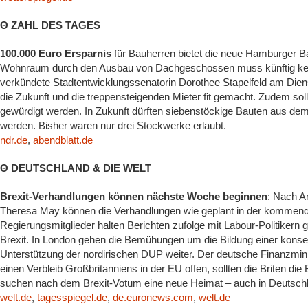
Θ ZAHL DES TAGES
100.000 Euro Ersparnis
für Bauherren bietet die neue Hamburger 
Wohnraum durch den Ausbau von Dachgeschossen muss künftig kein
verkündete Stadtentwicklungssenatorin Dorothee Stapelfeld am Die
die Zukunft und die treppensteigenden Mieter fit gemacht. Zudem so
gewürdigt werden. In Zukunft dürften siebenstöckige Bauten aus de
werden. Bisher waren nur drei Stockwerke erlaubt.
ndr.de
,
abendblatt.de
Θ DEUTSCHLAND & DIE WELT
Brexit-Verhandlungen können nächste Woche beginnen
: Nach An
Theresa May können die Verhandlungen wie geplant in der kommen
Regierungsmitglieder halten Berichten zufolge mit Labour-Politiker
Brexit. In London gehen die Bemühungen um die Bildung einer konser
Unterstützung der nordirischen DUP weiter. Der deutsche Finanzmini
einen Verbleib Großbritanniens in der EU offen, sollten die Briten die 
suchen nach dem Brexit-Votum eine neue Heimat – auch in Deutsch
welt.de
,
tagesspiegel.de
,
de.euronews.com
,
welt.de