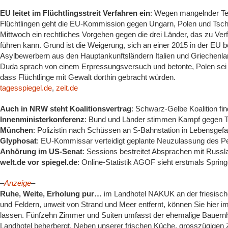
EU leitet im Flüchtlingsstreit Verfahren ein
: Wegen mangelnder Te
Flüchtlingen geht die EU-Kommission gegen Ungarn, Polen und Tsc
Mittwoch ein rechtliches Vorgehen gegen die drei Länder, das zu 
führen kann. Grund ist die Weigerung, sich an einer 2015 in der EU
Asylbewerbern aus den Hauptankunftsländern Italien und Griechenlan
Duda sprach von einem Erpressungsversuch und betonte, Polen sei e
dass Flüchtlinge mit Gewalt dorthin gebracht würden.
tagesspiegel.de
,
zeit.de
Auch in NRW steht Koalitionsvertrag
: Schwarz-Gelbe Koalition fin
Innenministerkonferenz
: Bund und Länder stimmen Kampf gegen T
München
: Polizistin nach Schüssen an S-Bahnstation in Lebensgef
Glyphosat
: EU-Kommissar verteidigt geplante Neuzulassung des P
Anhörung im US-Senat
: Sessions bestreitet Absprachen mit Russ
welt.de vor spiegel.de
: Online-Statistik AGOF sieht erstmals Spri
–
Anzeige
–
Ruhe, Weite, Erholung pur…
im Landhotel NAKUK an der friesis
und Feldern, unweit von Strand und Meer entfernt, können Sie hier 
lassen. Fünfzehn Zimmer und Suiten umfasst der ehemalige Bauernho
Landhotel beherbergt. Neben unserer frischen Küche, grosszügige