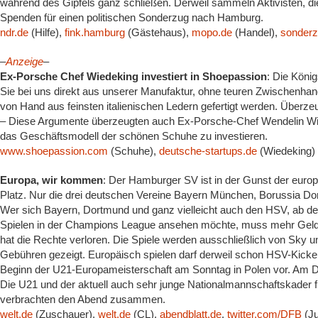
während des Gipfels ganz schließen. Derweil sammeln Aktivisten, d
Spenden für einen politischen Sonderzug nach Hamburg.
ndr.de
(Hilfe),
fink.hamburg
(Gästehaus),
mopo.de
(Handel),
sonderz
–
Anzeige
–
Ex-Porsche Chef Wiedeking investiert in Shoepassion
: Die Köni
Sie bei uns direkt aus unserer Manufaktur, ohne teuren Zwischenhan
von Hand aus feinsten italienischen Ledern gefertigt werden. Überz
– Diese Argumente überzeugten auch Ex-Porsche-Chef Wendelin Wied
das Geschäftsmodell der schönen Schuhe zu investieren.
www.shoepassion.com
(Schuhe),
deutsche-startups.de
(Wiedeking)
Europa, wir kommen
: Der Hamburger SV ist in der Gunst der eur
Platz. Nur die drei deutschen Vereine Bayern München, Borussia Dor
Wer sich Bayern, Dortmund und ganz vielleicht auch den HSV, ab de
Spielen in der Champions League ansehen möchte, muss mehr Geld
hat die Rechte verloren. Die Spiele werden ausschließlich von Sky
Gebühren gezeigt. Europäisch spielen darf derweil schon HSV-Kicker
Beginn der U21-Europameisterschaft am Sonntag in Polen vor. Am D
Die U21 und der aktuell auch sehr junge Nationalmannschaftskader 
verbrachten den Abend zusammen.
welt.de
(Zuschauer),
welt.de
(CL),
abendblatt.de
,
twitter.com/DFB
(Ju