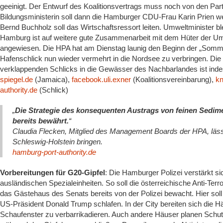
geeinigt. Der Entwurf des Koalitionsvertrags muss noch von den Pa
Bildungsministerin soll dann die Hamburger CDU-Frau Karin Prien 
Bernd Buchholz soll das Wirtschaftsressort leiten. Umweltminister 
Hamburg ist auf weitere gute Zusammenarbeit mit dem Hüter der U
angewiesen. Die HPA hat am Dienstag launig den Beginn der „Somm
Hafenschlick nun wieder vermehrt in die Nordsee zu verbringen. Die
verklappenden Schlicks in die Gewässer des Nachbarlandes ist indes
spiegel.de
(Jamaica),
facebook.uli.exner
(Koalitionsvereinbarung),
kn
authority.de
(Schlick)
„
Die Strategie des konsequenten Austrags von feinen Sedime
bereits bewährt.
“
Claudia Flecken, Mitglied des Management Boards der HPA, läss
Schleswig-Holstein bringen.
hamburg-port-authority.de
Vorbereitungen für G20-Gipfel
: Die Hamburger Polizei verstärkt sic
ausländischen Spezialeinheiten. So soll die österreichische Anti-Terr
das Gästehaus des Senats bereits von der Polizei bewacht. Hier soll
US-Präsident Donald Trump schlafen. In der City bereiten sich die Hän
Schaufenster zu verbarrikadieren. Auch andere Häuser planen Sc