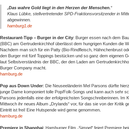
„
Das wahre Gold liegt in den Herzen der Menschen.
“
Klaus Lübke, stellvertretender SPD-Fraktionsvorsitzender in Mi
abgewinnen.
hamburg1.de
Restaurant-Tipp – Burger in der City
: Burger essen nach dem Bau
(BBC) am Gertrudenkirchhof überlässt dem hungrigen Kunden die Wah
Nachdem man sich für ein Patty (Bio-Rindfleisch, Hähnchenbrust od
den Burger mit fünf Toppings bestücken und so ganz dem eigenen Ge
laut Selbstverständnis der BBC, der den Laden am Gertrudenkirchho
Burger Company macht.
hamburg.de
Pop aus Down Under
: Die Neuseeländerin Mel Parsons dürfte hier
junge Dame komponiert tolle Pop/Folk-Songs und kann auch sehr sch
Parsons jedenfalls eine der erfolgreichsten Songschreiberinnen. Im 
Mittwoch ihr neues Album „Drylands“ vor, für das sie von der Kritik ge
Eintritt ist frei! Eine Hutspende wird gerne genommen.
hamburg.de
Premiere in Shanghai
: Hamburger Film „Simpel“ feiert Premiere be