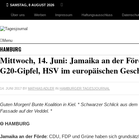
SAMSTAG, 8 AUGUST 2026
Über uns
Werben
Impressum
Haftungsausschluss
Datenschut
Menu
HAMBURG
Mittwoch, 14. Juni: Jamaika an der För
G20-Gipfel, HSV im europäischen Gesch
14. JUNI 2017
BY
MATHIAS ADLER
IN
HAMBURGER TAGESJOURNAL
Guten Morgen! Bunte Koalition in Kiel. * Schwarzer Schlick aus dem
Fassade auf der Veddel. *
Θ HAMBURG
Jamaika an der Förde
: CDU, FDP und Grüne haben sich grundsätzlic