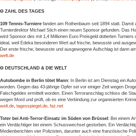
Θ ZAHL DES TAGES
109 Tennis-Turniere
fanden am Rothenbaum seit 1894 statt. Damit au
Turnierdirektor Michael Stich einen neuen Sponsor gefunden. Das
wird Sponsor des mit 1,4 Millionen Euro Preisgeld dotierten Turniers
ideal, weil Edeka besonderen Wert auf frische, bewusste und ausgewo
Der erste frische, bewusste und ausgewogene Aufschlag ist dann a
welt.de
Θ DEUTSCHLAND & DIE WELT
Autobombe in Berlin tötet Mann
: In Berlin ist am Dienstag ein Au
worden. Gegen das 43-jährige Opfer sei vor einiger Zeit wegen Droge
Falschgeldes ermittelt worden. Einen Terroranschlag schloss die Staa
wegen Mord und prüft, ob es eine Verbindung zur organisierten Krimin
welt.de
,
tagesspiegel.de
,
faz.net
Toter bei Anti-Terror-Einsatz im Süden von Brüssel
: Bei einem An
ein Verdächtiger bei einem Schusswechsel gestorben. Ein Verdächti
Medienberichten vier Polizisten, darunter auch eine französische Poli