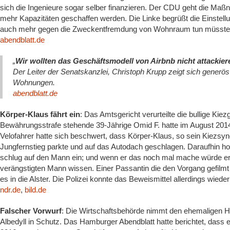
sich die Ingenieure sogar selber finanzieren. Der CDU geht die Ma
mehr Kapazitäten geschaffen werden. Die Linke begrüßt die Einstellu
auch mehr gegen die Zweckentfremdung von Wohnraum tun müsste
abendblatt.de
„
Wir wollten das Geschäftsmodell von Airbnb nicht attackier
Der Leiter der Senatskanzlei, Christoph Krupp zeigt sich generö
Wohnungen.
abendblatt.de
Körper-Klaus fährt ein
: Das Amtsgericht verurteilte die bullige Kie
Bewährungsstrafe stehende 39-Jährige Omid F. hatte im August 2014
Velofahrer hatte sich beschwert, dass Körper-Klaus, so sein Kiez
Jungfernstieg parkte und auf das Autodach geschlagen. Daraufhin ho
schlug auf den Mann ein; und wenn er das noch mal mache würde er i
verängstigten Mann wissen. Einer Passantin die den Vorgang gefilm
es in die Alster. Die Polizei konnte das Beweismittel allerdings wiede
ndr.de
,
bild.de
Falscher Vorwurf
: Die Wirtschaftsbehörde nimmt den ehemaligen 
Albedyll in Schutz. Das Hamburger Abendblatt hatte berichtet, dass