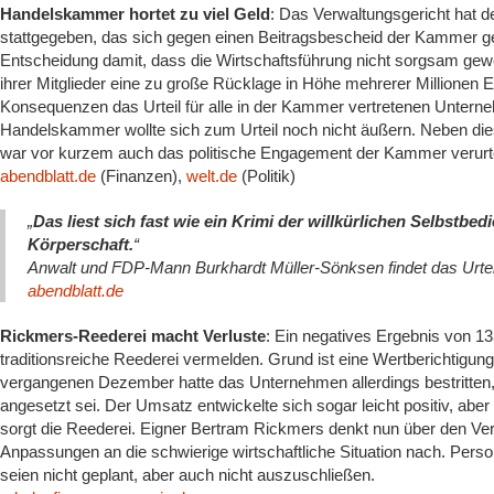
Handelskammer hortet zu viel Geld
: Das Verwaltungsgericht hat
stattgegeben, das sich gegen einen Beitragsbescheid der Kammer ge
Entscheidung damit, dass die Wirtschaftsführung nicht sorgsam ge
ihrer Mitglieder eine zu große Rücklage in Höhe mehrerer Millionen 
Konsequenzen das Urteil für alle in der Kammer vertretenen Unterne
Handelskammer wollte sich zum Urteil noch nicht äußern. Neben die
war vor kurzem auch das politische Engagement der Kammer verurte
abendblatt.de
(Finanzen),
welt.de
(Politik)
„
Das liest sich fast wie ein Krimi der willkürlichen Selbstbed
Körperschaft.
“
Anwalt und FDP-Mann Burkhardt Müller-Sönksen findet das Urtei
abendblatt.de
Rickmers-Reederei macht Verluste
: Ein negatives Ergebnis von 13
traditionsreiche Reederei vermelden. Grund ist eine Wertberichtigung
vergangenen Dezember hatte das Unternehmen allerdings bestritten,
angesetzt sei. Der Umsatz entwickelte sich sogar leicht positiv, abe
sorgt die Reederei. Eigner Bertram Rickmers denkt nun über den Ver
Anpassungen an die schwierige wirtschaftliche Situation nach. Person
seien nicht geplant, aber auch nicht auszuschließen.