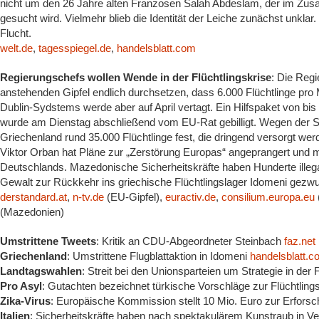
nicht um den 26 Jahre alten Franzosen Salah Abdeslam, der im Zu
gesucht wird. Vielmehr blieb die Identität der Leiche zunächst unklar
Flucht.
welt.de
,
tagesspiegel.de
,
handelsblatt.com
Regierungschefs wollen Wende in der Flüchtlingskrise
: Die Reg
anstehenden Gipfel endlich durchsetzen, dass 6.000 Flüchtlinge pro
Dublin-Sydstems werde aber auf April vertagt. Ein Hilfspaket von bi
wurde am Dienstag abschließend vom EU-Rat gebilligt. Wegen der Sc
Griechenland rund 35.000 Flüchtlinge fest, die dringend versorgt w
Viktor Orban hat Pläne zur „Zerstörung Europas“ angeprangert und 
Deutschlands. Mazedonische Sicherheitskräfte haben Hunderte illegal 
Gewalt zur Rückkehr ins griechische Flüchtlingslager Idomeni gezw
derstandard.at
,
n-tv.de
(EU-Gipfel),
euractiv.de
,
consilium.europa.eu
(Mazedonien)
Umstrittene Tweets
: Kritik an CDU-Abgeordneter Steinbach
faz.net
Griechenland
: Umstrittene Flugblattaktion in Idomeni
handelsblatt.
Landtagswahlen
: Streit bei den Unionsparteien um Strategie in der 
Pro Asyl
: Gutachten bezeichnet türkische Vorschläge zur Flüchtlings
Zika-Virus
: Europäische Kommission stellt 10 Mio. Euro zur Erforsc
Italien
: Sicherheitskräfte haben nach spektakulärem Kunstraub in Ver