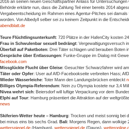
2016 an seinen neuen Geschäftspartner Anlass für Untersuchungen 
Behörde erklärte nun, dass die Zahlung Teil einer bereits 2014 ab
Vergabeentscheidung im Rahmen eines Agentur-Pitches sei damals v
worden. Von Albedyll selber sei zu keinem Zeitpunkt in die Entscheid
abendblatt.de
Teure Flüchtlingsunterkunft
: 720 Plätze in der HafenCity kosten 2
Frau in Schwulenbar sexuell bedrängt
: Vergewaltigungsversuch 
Überfall auf Paketboten
: Drei Täter schlagen und berauben Boten in
Gespräche über Entlassungen
: Funke-Gruppe im Dialog mit Gewer
facebook.com
Missglückte Flucht über Gleise
: Gesuchter Schwarzfahrer wird am 
Täter oder Opfer
: User auf AfD-Facebookseite verbreiten Hass; AfD
Wieder Wasserleiche
: Toter Mann den Landungsbrücken entdeckt
n
Billiges Olympia-Referendum
: Nein zu Olympia kostete nur 3,4 Mil
Nivea wehrt sich
: Beiersdorf will luftige Verpackung vor dem Bund
Elphi auf Tour
: Hamburg präsentiert die Attraktion auf der weltgr
news
Skiferien-Wetter heute –
Hamburg
: Trocken und meist sonnig bei 
bei minus eins bis sechs Grad.
Bali
: Morgens Regen, dann wolkige 2
wetterspiegel.de
(Hamburg),
wetterspiegel.de
(Davos),
wetteronline.