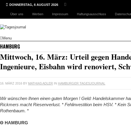
DONNERSTAG, 6 AUGUST 2026
Über uns
Werben
Impressum
Haftungsausschluss
Datenschut
Menu
HAMBURG
Mittwoch, 16. März: Urteil gegen Hand
Ingenieure, Eisbahn wird renoviert, Sc
16. MÄRZ 2016
BY
MATHIAS ADLER
IN
HAMBURGER TAGESJOURNAL
Wir wünschen Ihnen einen guten Morgen ! Geld: Handelskammer hat zu
Rickmers macht Riesenverlust. * Fehlinvestition beim HSV. * Kein Sc
Rothenbaum. *
Θ HAMBURG