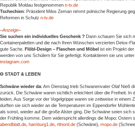
Republik Moldau festgenommen
n-tv.de
Tschechien
: Präsident Milos Zeman nimmt polnische Regierung gege
Reformen in Schutz
n-tv.de
–
Anzeige
–
Sie suchen ein individuelles Geschenk ?
Dann schauen Sie sich m
Containerpaletten und die nach Ihren Wünschen verzierten Detox-Fla
gute Sache.
Flöbl-Design – Flaschen und Möbel
ist ein Projekt d
werden von uns Schülern für Sie gefertigt. Kontaktieren sie uns unter
instagram.com
Θ STADT & LEBEN
Schwäne wieder da
: Am Dienstag trieb Schwanenvater Olaf Nieß d
zurück. Die Schwäne waren sichtlich erleichtert über die Freiheit. I
leiden. Aus Sorge vor der Vogelgrippe waren sie zeitweise in einem 
durften sie sich wieder an die Temperaturen im Eppendorfer Mühlent
als sonst, wieder auf die große Alster ging. Die Schwäne seien sich
der Frühling komme. Dem widerspricht allerdings die Mopo; Ostern s
abendblatt.de
,
hamburg1.de
,
rtlnord.de
(Schwäne),
mopo.de
(Schnee