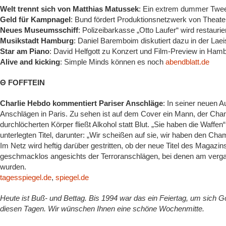
Welt trennt sich von Matthias Matussek
: Ein extrem dummer Twee
Geld für Kampnagel
: Bund fördert Produktionsnetzwerk von Theat
Neues Museumsschiff
: Polizeibarkasse „Otto Laufer“ wird restaurie
Musikstadt Hamburg
: Daniel Baremboim diskutiert dazu in der Lae
Star am Piano
: David Helfgott zu Konzert und Film-Preview in Ham
Alive and kicking
: Simple Minds können es noch
abendblatt.de
Θ FOFFTEIN
Charlie Hebdo kommentiert Pariser Anschläge
: In seiner neuen 
Anschlägen in Paris. Zu sehen ist auf dem Cover ein Mann, der Cha
durchlöcherten Körper fließt Alkohol statt Blut. „Sie haben die Waffen
unterlegten Titel, darunter: „Wir scheißen auf sie, wir haben den C
Im Netz wird heftig darüber gestritten, ob der neue Titel des Magazin
geschmacklos angesichts der Terroranschlägen, bei denen am verg
wurden.
tagesspiegel.de
,
spiegel.de
Heute ist Buß- und Bettag. Bis 1994 war das ein Feiertag, um sich 
diesen Tagen. Wir wünschen Ihnen eine schöne Wochenmitte.