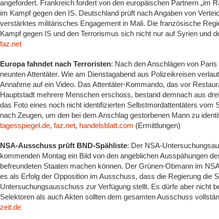
angefordert. Frankreich fordert von den europäischen Partnern „im 
im Kampf gegen den IS. Deutschland prüft nach Angaben von Verteid
verstärktes militärisches Engagement in Mali. Die französische Regi
Kampf gegen IS und den Terrorismus sich nicht nur auf Syrien und d
faz.net
Europa fahndet nach Terroristen
: Nach den Anschlägen von Paris h
neunten Attentäter. Wie am Dienstagabend aus Polizeikreisen verlautet
Annahme auf ein Video. Das Attentäter-Kommando, das vor Restaura
Hauptstadt mehrere Menschen erschoss, bestand demnach aus drei 
das Foto eines noch nicht identifizierten Selbstmordattentäters vom 
nach Zeugen, um den bei dem Anschlag gestorbenen Mann zu identif
tagesspiegel.de
,
faz.net
,
handelsblatt.com
(Ermittlungen)
NSA-Ausschuss prüft BND-Spähliste
: Der NSA-Untersuchungsaus
kommenden Montag ein Bild von den angeblichen Ausspähungen des
befreundeten Staaten machen können. Der Grünen-Obmann im NSA-
es als Erfolg der Opposition im Ausschuss, dass die Regierung die 
Untersuchungsausschuss zur Verfügung stellt. Es dürfe aber nicht b
Selektoren als auch Akten sollten dem gesamten Ausschuss vollstä
zeit.de