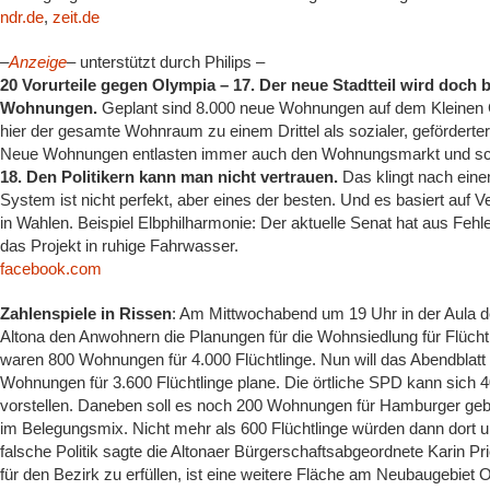
ndr.de
,
zeit.de
–
Anzeige
–
unterstützt durch Philips –
20 Vorurteile gegen Olympia – 17. Der neue Stadtteil wird doch 
Wohnungen.
Geplant sind 8.000 neue Wohnungen auf dem Kleinen Gr
hier der gesamte Wohnraum zu einem Drittel als sozialer, geförderter
Neue Wohnungen entlasten immer auch den Wohnungsmarkt und sch
18. Den Politikern kann man nicht vertrauen.
Das klingt nach eine
System ist nicht perfekt, aber eines der besten. Und es basiert auf V
in Wahlen. Beispiel Elbphilharmonie: Der aktuelle Senat hat aus Fehl
das Projekt in ruhige Fahrwasser.
facebook.com
Zahlenspiele in Rissen
: Am Mittwochabend um 19 Uhr in der Aula d
Altona den Anwohnern die Planungen für die Wohnsiedlung für Flüchtl
waren 800 Wohnungen für 4.000 Flüchtlinge. Nun will das Abendblatt
Wohnungen für 3.600 Flüchtlinge plane. Die örtliche SPD kann sich 
vorstellen. Daneben soll es noch 200 Wohnungen für Hamburger geb
im Belegungsmix. Nicht mehr als 600 Flüchtlinge würden dann dort 
falsche Politik sagte die Altonaer Bürgerschaftsabgeordnete Karin
für den Bezirk zu erfüllen, ist eine weitere Fläche am Neubaugebiet