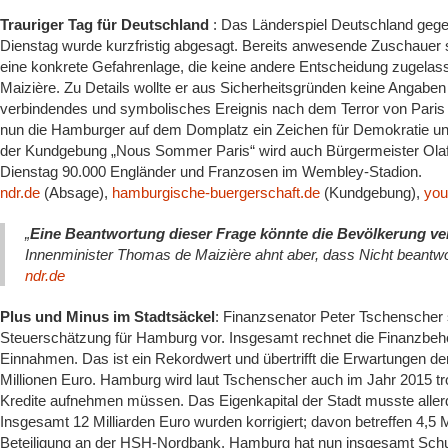
Trauriger Tag für Deutschland
: Das Länderspiel Deutschland geg
Dienstag wurde kurzfristig abgesagt. Bereits anwesende Zuschauer 
eine konkrete Gefahrenlage, die keine andere Entscheidung zugelas
Maizière. Zu Details wollte er aus Sicherheitsgründen keine Angaben
verbindendes und symbolisches Ereignis nach dem Terror von Paris
nun die Hamburger auf dem Domplatz ein Zeichen für Demokratie und
der Kundgebung „Nous Sommer Paris“ wird auch Bürgermeister Ol
Dienstag 90.000 Engländer und Franzosen im Wembley-Stadion.
ndr.de
(Absage),
hamburgische-buergerschaft.de
(Kundgebung),
you
„
Eine Beantwortung dieser Frage könnte die Bevölkerung ve
Innenminister Thomas de Maizière ahnt aber, dass Nicht beantwor
ndr.de
Plus und Minus im Stadtsäckel
: Finanzsenator Peter Tschenscher 
Steuerschätzung für Hamburg vor. Insgesamt rechnet die Finanzbehö
Einnahmen. Das ist ein Rekordwert und übertrifft die Erwartungen 
Millionen Euro. Hamburg wird laut Tschenscher auch im Jahr 2015 tr
Kredite aufnehmen müssen. Das Eigenkapital der Stadt musste allerdi
Insgesamt 12 Milliarden Euro wurden korrigiert; davon betreffen 4,5 
Beteiligung an der HSH-Nordbank. Hamburg hat nun insgesamt Schul