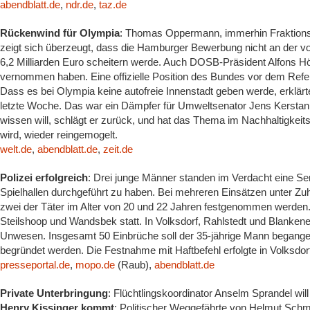
abendblatt.de
,
ndr.de
,
taz.de
Rückenwind für Olympia
: Thomas Oppermann, immerhin Fraktions
zeigt sich überzeugt, dass die Hamburger Bewerbung nicht an der v
6,2 Milliarden Euro scheitern werde. Auch DOSB-Präsident Alfons Hör
vernommen haben. Eine offizielle Position des Bundes vor dem Refere
Dass es bei Olympia keine autofreie Innenstadt geben werde, erklärt
letzte Woche. Das war ein Dämpfer für Umweltsenator Jens Kerstan; 
wissen will, schlägt er zurück, und hat das Thema im Nachhaltigkei
wird, wieder reingemogelt.
welt.de
,
abendblatt.de
,
zeit.de
Polizei erfolgreich
: Drei junge Männer standen im Verdacht eine Se
Spielhallen durchgeführt zu haben. Bei mehreren Einsätzen unter 
zwei der Täter im Alter von 20 und 22 Jahren festgenommen werden.
Steilshoop und Wandsbek statt. In Volksdorf, Rahlstedt und Blankene
Unwesen. Insgesamt 50 Einbrüche soll der 35-jährige Mann begangen
begründet werden. Die Festnahme mit Haftbefehl erfolgte in Volksdor
presseportal.de
,
mopo.de
(Raub),
abendblatt.de
Private Unterbringung
: Flüchtlingskoordinator Anselm Sprandel will
Henry Kissinger kommt
: Politischer Weggefährte von Helmut Schmi