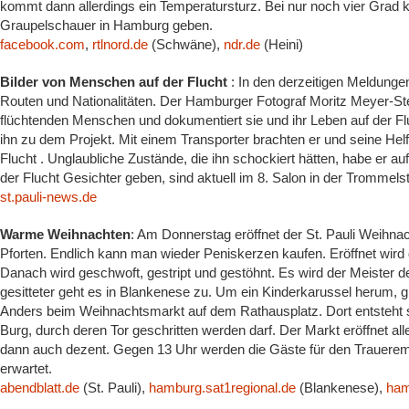
kommt dann allerdings ein Temperatursturz. Bei nur noch vier Grad 
Graupelschauer in Hamburg geben.
facebook.com
,
rtlnord.de
(Schwäne),
ndr.de
(Heini)
Bilder von Menschen auf der Flucht
: In den derzeitigen Meldunge
Routen und Nationalitäten. Der Hamburger Fotograf Moritz Meyer-St
flüchtenden Menschen und dokumentiert sie und ihr Leben auf der Fluc
ihn zu dem Projekt. Mit einem Transporter brachten er und seine Hel
Flucht . Unglaubliche Zustände, die ihn schockiert hätten, habe er au
der Flucht Gesichter geben, sind aktuell im 8. Salon in der Trommel
st.pauli-news.de
Warme Weihnachten
: Am Donnerstag eröffnet der St. Pauli Weihna
Pforten. Endlich kann man wieder Peniskerzen kaufen. Eröffnet wird 
Danach wird geschwoft, gestript und gestöhnt. Es wird der Meister 
gesitteter geht es in Blankenese zu. Um ein Kinderkarussel herum, 
Anders beim Weihnachtsmarkt auf dem Rathausplatz. Dort entsteht
Burg, durch deren Tor geschritten werden darf. Der Markt eröffnet a
dann auch dezent. Gegen 13 Uhr werden die Gäste für den Trauere
erwartet.
abendblatt.de
(St. Pauli),
hamburg.sat1regional.de
(Blankenese),
ham