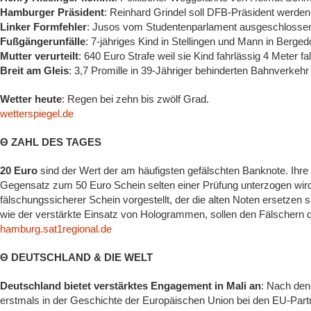
Hamburger Präsident
: Reinhard Grindel soll DFB-Präsident werde
Linker Formfehler
: Jusos vom Studentenparlament ausgeschloss
Fußgängerunfälle
: 7-jähriges Kind in Stellingen und Mann in Berge
Mutter verurteilt
: 640 Euro Strafe weil sie Kind fahrlässig 4 Meter fa
Breit am Gleis
: 3,7 Promille in 39-Jähriger behinderten Bahnverkeh
Wetter heute
: Regen bei zehn bis zwölf Grad.
wetterspiegel.de
Θ ZAHL DES TAGES
20 Euro
sind der Wert der am häufigsten gefälschten Banknote. Ihre B
Gegensatz zum 50 Euro Schein selten einer Prüfung unterzogen wir
fälschungssicherer Schein vorgestellt, der die alten Noten ersetzen
wie der verstärkte Einsatz von Hologrammen, sollen den Fälschern
hamburg.sat1regional.de
Θ DEUTSCHLAND & DIE WELT
Deutschland bietet verstärktes Engagement in Mali an
: Nach den
erstmals in der Geschichte der Europäischen Union bei den EU-Partner