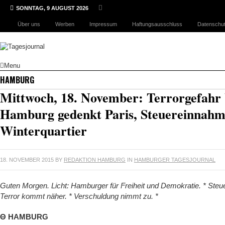
SONNTAG, 9 AUGUST 2026
Über uns
Werben
Impressum
Haftungsausschluss
Datenschut
Menu
HAMBURG
Mittwoch, 18. November: Terrorgefahr 
Hamburg gedenkt Paris, Steuereinnahm
Winterquartier
18. NOVEMBER 2015
BY
REDAKTION HAMBURG
IN
HAMBURGER TAGESJOURNAL
Guten Morgen. Licht: Hamburger für Freiheit und Demokratie. * Steu
Terror kommt näher. * Verschuldung nimmt zu. *
Θ HAMBURG