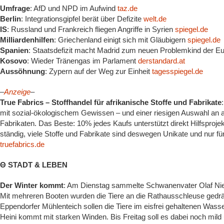
Umfrage
: AfD und NPD im Aufwind
taz.de
Berlin
: Integrationsgipfel berät über Defizite
welt.de
IS
: Russland und Frankreich fliegen Angriffe in Syrien
spiegel.de
Milliardenhilfen
: Griechenland einigt sich mit Gläubigern
spiegel.de
Spanien
: Staatsdefizit macht Madrid zum neuen Problemkind der 
Kosovo
: Wieder Tränengas im Parlament
derstandard.at
Aussöhnung
: Zypern auf der Weg zur Einheit
tagesspiegel.de
–
Anzeige
–
True Fabrics – Stoffhandel für afrikanische Stoffe und Fabrikate
mit sozial-ökologischem Gewissen – und einer riesigen Auswahl an 
Fabrikaten. Das Beste: 10% jedes Kaufs unterstützt direkt Hilfsprojek
ständig, viele Stoffe und Fabrikate sind deswegen Unikate und nur für
truefabrics.de
Θ STADT & LEBEN
Der Winter kommt
: Am Dienstag sammelte Schwanenvater Olaf Nie
Mit mehreren Booten wurden die Tiere an die Rathausschleuse gedrä
Eppendorfer Mühlenteich sollen die Tiere im eisfrei gehaltenen Wass
Heini kommt mit starken Winden. Bis Freitag soll es dabei noch mi