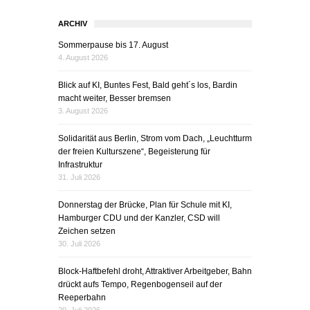
ARCHIV
Sommerpause bis 17. August
4. August 2026
Blick auf KI, Buntes Fest, Bald geht´s los, Bardin
macht weiter, Besser bremsen
3. August 2026
Solidarität aus Berlin, Strom vom Dach, „Leuchtturm
der freien Kulturszene“, Begeisterung für
Infrastruktur
31. Juli 2026
Donnerstag der Brücke, Plan für Schule mit KI,
Hamburger CDU und der Kanzler, CSD will
Zeichen setzen
30. Juli 2026
Block-Haftbefehl droht, Attraktiver Arbeitgeber, Bahn
drückt aufs Tempo, Regenbogenseil auf der
Reeperbahn