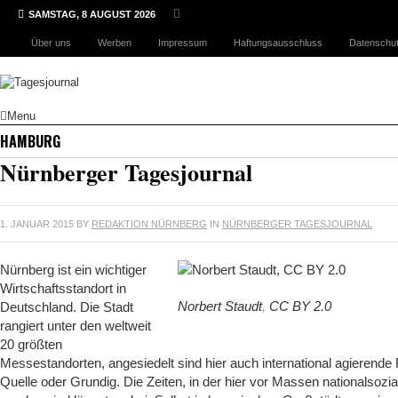
SAMSTAG, 8 AUGUST 2026
Über uns
Werben
Impressum
Haftungsausschluss
Datenschut
Menu
HAMBURG
Nürnberger Tagesjournal
1. JANUAR 2015
BY
REDAKTION NÜRNBERG
IN
NÜRNBERGER TAGESJOURNAL
Nürnberg ist ein wichtiger
Wirtschaftsstandort in
Norbert Staudt
,
CC BY 2.0
Deutschland. Die Stadt
rangiert unter den weltweit
20 größten
Messestandorten, angesiedelt sind hier auch international agieren
Quelle oder Grundig. Die Zeiten, in der hier vor Massen nationalsozi