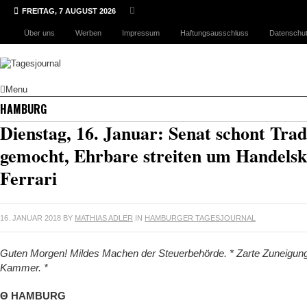
FREITAG, 7 AUGUST 2026
Über uns
Werben
Impressum
Haftungsausschluss
Datenschut
Menu
HAMBURG
Dienstag, 16. Januar: Senat schont Trad
gemocht, Ehrbare streiten um Handels
Ferrari
16. JANUAR 2018
BY
MATHIAS ADLER
IN
HAMBURGER TAGESJOURNAL
Guten Morgen! Mildes Machen der Steuerbehörde. * Zarte Zuneigung f
Kammer. *
Θ HAMBURG