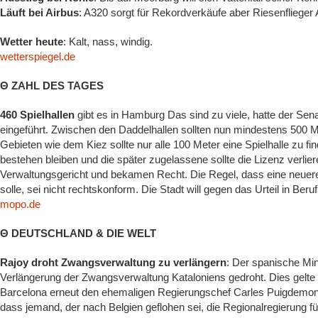
Läuft bei Airbus
: A320 sorgt für Rekordverkäufe aber Riesenfliege
Wetter heute
: Kalt, nass, windig.
wetterspiegel.de
Θ ZAHL DES TAGES
460 Spielhallen
gibt es in Hamburg Das sind zu viele, hatte der Se
eingeführt. Zwischen den Daddelhallen sollten nun mindestens 500 Me
Gebieten wie dem Kiez sollte nur alle 100 Meter eine Spielhalle zu find
bestehen bleiben und die später zugelassene sollte die Lizenz verli
Verwaltungsgericht und bekamen Recht. Die Regel, dass eine neuere S
solle, sei nicht rechtskonform. Die Stadt will gegen das Urteil in Ber
mopo.de
Θ DEUTSCHLAND & DIE WELT
Rajoy droht Zwangsverwaltung zu verlängern
: Der spanische Min
Verlängerung der Zwangsverwaltung Kataloniens gedroht. Dies gelte 
Barcelona erneut den ehemaligen Regierungschef Carles Puigdemont 
dass jemand, der nach Belgien geflohen sei, die Regionalregierung f