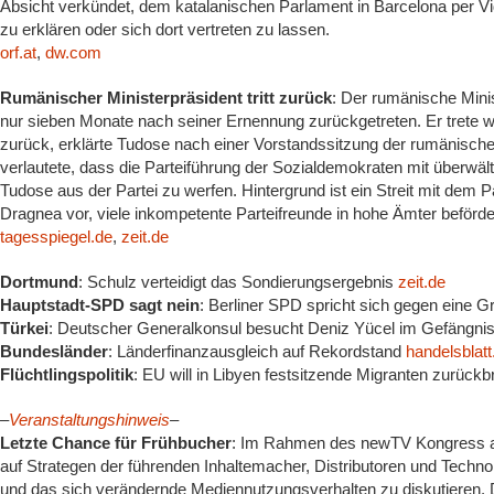
Absicht verkündet, dem katalanischen Parlament in Barcelona per 
zu erklären oder sich dort vertreten zu lassen.
orf.at
,
dw.com
Rumänischer Ministerpräsident tritt zurück
: Der rumänische Mini
nur sieben Monate nach seiner Ernennung zurückgetreten. Er trete w
zurück, erklärte Tudose nach einer Vorstandssitzung der rumänisch
verlautete, dass die Parteiführung der Sozialdemokraten mit überwäl
Tudose aus der Partei zu werfen. Hintergrund ist ein Streit mit dem P
Dragnea vor, viele inkompetente Parteifreunde in hohe Ämter beförde
tagesspiegel.de
,
zeit.de
Dortmund
: Schulz verteidigt das Sondierungsergebnis
zeit.de
Hauptstadt-SPD sagt nein
: Berliner SPD spricht sich gegen eine G
Türkei
: Deutscher Generalkonsul besucht Deniz Yücel im Gefängni
Bundesländer
: Länderfinanzausgleich auf Rekordstand
handelsblat
Flüchtlingspolitik
: EU will in Libyen festsitzende Migranten zurück
–
Veranstaltungshinweis
–
Letzte Chance für Frühbucher
: Im Rahmen des newTV Kongress am 
auf Strategen der führenden Inhaltemacher, Distributoren und Techno
und das sich verändernde Mediennutzungsverhalten zu diskutieren. De