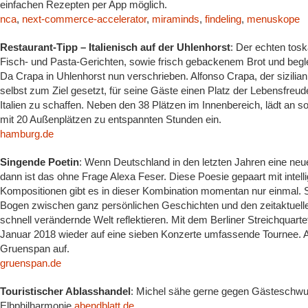
einfachen Rezepten per App möglich.
nca
,
next-commerce-accelerator
,
miraminds
,
findeling
,
menuskope
Restaurant-Tipp – Italienisch auf der Uhlenhorst
: Der echten tosk
Fisch- und Pasta-Gerichten, sowie frisch gebackenem Brot und begle
Da Crapa in Uhlenhorst nun verschrieben. Alfonso Crapa, der sizilia
selbst zum Ziel gesetzt, für seine Gäste einen Platz der Lebensfreu
Italien zu schaffen. Neben den 38 Plätzen im Innenbereich, lädt an
mit 20 Außenplätzen zu entspannten Stunden ein.
hamburg.de
Singende Poetin
: Wenn Deutschland in den letzten Jahren eine neue
dann ist das ohne Frage Alexa Feser. Diese Poesie gepaart mit inte
Kompositionen gibt es in dieser Kombination momentan nur einmal. 
Bogen zwischen ganz persönlichen Geschichten und den zeitaktuelle
schnell verändernde Welt reflektieren. Mit dem Berliner Streichquarte
Januar 2018 wieder auf eine sieben Konzerte umfassende Tournee. A
Gruenspan auf.
gruenspan.de
Touristischer Ablasshandel
: Michel sähe gerne gegen Gästeschwu
Elbphilharmonie
abendblatt.de