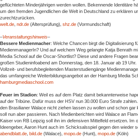
geflüchteten Minderjährigen werden wollen. Bekennende Identitäre hä
um den fremden Jugendlichen die Welt in Deutschland zu erklären un
zurechtzurücken.
welt.de
,
ndr.de
(Altersprüfung),
shz.de
(Vormundschaft)
–
Veranstaltungshinweis
–
Bessere Medienmacher
: Welche Chancen birgt die Digitalisierung 
MedienmanagerIn? Und auf welchem Weg gelangte Katja Benrath mi
Media School auf die Oscar-Shortlist? Diese und andere Fragen be
großen Studieninfoabend am Donnerstag, den 18. Januar ab 19 Uhr. 
Vollzeit- und berufsbegleitenden Masterstudiengänge Medienmanagem
das umfangreiche Weiterbildungsangebot an der Hamburg Media Sch
hamburgmediaschool.com
Feuer im Stadion
: Weil es auf dem Platz damit bekannterweise ha
auf der Tribüne. Dafür muss der HSV nun 30.000 Euro Strafe zahlen. D
den Brasilianer Walace nicht ziehen lassen zu wollen und schon ga
soll nun aber passieren. Nach Medienberichten wird Walace an Flam
Kaiser von RB Leipzig soll ihn im defensiven Mittelfeld ersetzen. Im o
Ideengeber, Aaron Hunt auch im Schicksalsspiel gegen den wieder s
abendblatt.de
,
bild.de
(Walace),
mopo.de
(Hunt),
mopo.de
(Köln)