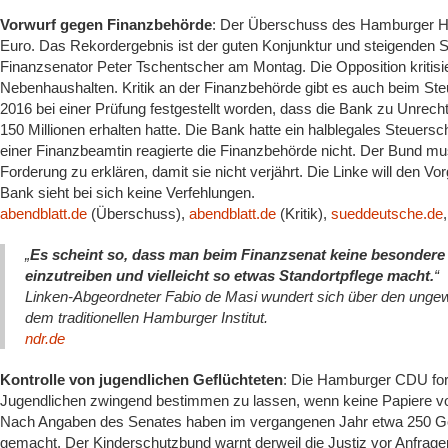
Vorwurf gegen Finanzbehörde
: Der Überschuss des Hamburger Hau
Euro. Das Rekordergebnis ist der guten Konjunktur und steigenden 
Finanzsenator Peter Tschentscher am Montag. Die Opposition kritisier
Nebenhaushalten. Kritik an der Finanzbehörde gibt es auch beim St
2016 bei einer Prüfung festgestellt worden, dass die Bank zu Unrec
150 Millionen erhalten hatte. Die Bank hatte ein halblegales Steuers
einer Finanzbeamtin reagierte die Finanzbehörde nicht. Der Bund mus
Forderung zu erklären, damit sie nicht verjährt. Die Linke will den Vo
Bank sieht bei sich keine Verfehlungen.
abendblatt.de
(Überschuss),
abendblatt.de
(Kritik),
sueddeutsche.de
„
Es scheint so, dass man beim Finanzsenat keine besondere 
einzutreiben und vielleicht so etwas Standortpflege macht.
“
Linken-Abgeordneter Fabio de Masi wundert sich über den unge
dem traditionellen Hamburger Institut.
ndr.de
Kontrolle von jugendlichen Geflüchteten
: Die Hamburger CDU ford
Jugendlichen zwingend bestimmen zu lassen, wenn keine Papiere vor
Nach Angaben des Senates haben im vergangenen Jahr etwa 250 Gef
gemacht. Der Kinderschutzbund warnt derweil die Justiz vor Anfra