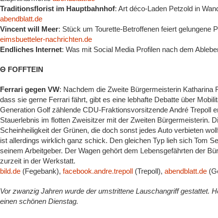
Traditionsflorist im Hauptbahnhof
: Art déco-Laden Petzold in Wan
abendblatt.de
Vincent will Meer
: Stück um Tourette-Betroffenen feiert gelungene
eimsbuetteler-nachrichten.de
Endliches Internet
: Was mit Social Media Profilen nach dem Ablebe
Θ FOFFTEIN
Ferrari gegen VW
: Nachdem die Zweite Bürgermeisterin Katharina F
dass sie gerne Ferrari fährt, gibt es eine lebhafte Debatte über Mobili
Generation Golf zählende CDU-Fraktionsvorsitzende André Trepoll 
Stauerlebnis im flotten Zweisitzer mit der Zweiten Bürgermeisterin. D
Scheinheiligkeit der Grünen, die doch sonst jedes Auto verbieten wol
ist allerdings wirklich ganz schick. Den gleichen Typ lieh sich Tom 
seinem Arbeitgeber. Der Wagen gehört dem Lebensgefährten der Bürge
zurzeit in der Werkstatt.
bild.de
(Fegebank),
facebook.andre.trepoll
(Trepoll),
abendblatt.de
(Ge
Vor zwanzig Jahren wurde der umstrittene Lauschangriff gestattet. H
einen schönen Dienstag.