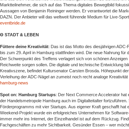
Marktteilnehmer, die sich auf das Thema digitales Bewegtbild fokussi
Aussagen von Benjamin Reininger werden. Er verantwortet die Marke
DAZN. Der Anbieter will das weltweit führende Medium für Live-Spor
eventbride.de
Θ STADT & LEBEN
Füttere deine Kreativität
: Das ist das Motto des diesjährigen ADC-
bis zum 29. April in Hamburg stattfinden wird. Die neue Nahrung für d
Der Schwerpunkt des Treffens verlagert sich von schönen Anzeigen h
Reichweite sorgen sollen. Die digitale und technische Entwicklung bil
Kreativszene, befindet Kultursenator Carsten Brosda. Höhepunkt der 
Verleihung der ADC-Nägel an zumeist noch recht analoge Kreativität
hamburg-news
Spot on: Hamburg Startups
: Der Next Commerce Accelerator hat e
der Handelsmetropole Hamburg auch im Digitalteitalter fortzuführen. 
Förderprogramms mit vier Startups. Aus eigener Kraft geschafft hat 
Weekend-Projekt wurde ein erfolgreiches Unternehmen für Software-
immer mehr ins Internet, der Einzelhandel ist auf dem Rückzug. Finde
Fachgeschäften zu mehr Sichtbarkeit. Gesünder Essen – wer möch