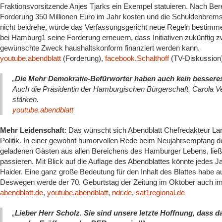
Fraktionsvorsitzende Anjes Tjarks ein Exempel statuieren. Nach B
Forderung 350 Millionen Euro im Jahr kosten und die Schuldenbremse 
nicht beidrehe, würde das Verfassungsgericht neue Regeln bestimme
bei Hamburg1 seine Forderung erneuern, dass Initiativen zukünftig
gewünschte Zweck haushaltskonform finanziert werden kann.
youtube.abendblatt
(Forderung),
facebook.Schalthoff
(TV-Diskussion
„
Die Mehr Demokratie-Befürworter haben auch kein bessere
Auch die Präsidentin der Hamburgischen Bürgerschaft, Carola Vei
stärken.
youtube.abendblatt
Mehr Leidenschaft
: Das wünscht sich Abendblatt Chefredakteur Lar
Politik. In einer gewohnt humorvollen Rede beim Neujahrsempfang der
geladenen Gästen aus allen Bereichens des Hamburger Lebens, lie
passieren. Mit Blick auf die Auflage des Abendblattes könnte jedes Jah
Haider. Eine ganz große Bedeutung für den Inhalt des Blattes habe a
Deswegen werde der 70. Geburtstag der Zeitung im Oktober auch im
abendblatt.de
,
youtube.abendblatt
,
ndr.de
,
sat1regional.de
„
Lieber Herr Scholz. Sie sind unsere letzte Hoffnung, dass 