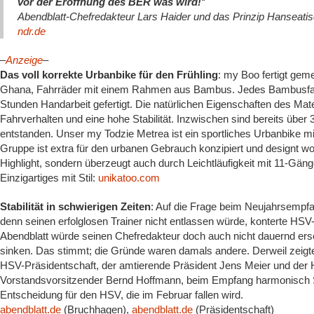
vor der Eröffnung des BER was wird!
“
Abendblatt-Chefredakteur Lars Haider und das Prinzip Hanseati
ndr.de
–
Anzeige
–
Das voll korrekte Urbanbike für den Frühling
: my Boo fertigt gem
Ghana, Fahrräder mit einem Rahmen aus Bambus. Jedes Bambusfahrr
Stunden Handarbeit gefertigt. Die natürlichen Eigenschaften des Mate
Fahrverhalten und eine hohe Stabilität. Inzwischen sind bereits über 
entstanden. Unser my Todzie Metrea ist ein sportliches Urbanbike m
Gruppe ist extra für den urbanen Gebrauch konzipiert und designt wor
Highlight, sondern überzeugt auch durch Leichtläufigkeit mit 11-Gäng
Einzigartiges mit Stil:
unikatoo.com
Stabilität in schwierigen Zeiten
: Auf die Frage beim Neujahrsempf
denn seinen erfolglosen Trainer nicht entlassen würde, konterte HS
Abendblatt würde seinen Chefredakteur doch auch nicht dauernd erset
sinken. Das stimmt; die Gründe waren damals andere. Derweil zeigt
HSV-Präsidentschaft, der amtierende Präsident Jens Meier und der
Vorstandsvorsitzender Bernd Hoffmann, beim Empfang harmonisch S
Entscheidung für den HSV, die im Februar fallen wird.
abendblatt.de
(Bruchhagen),
abendblatt.de
(Präsidentschaft)