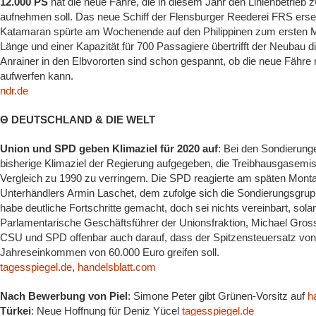
12.000 PS
hat die neue Fähre, die in diesem Jahr den Linienbetrie
aufnehmen soll. Das neue Schiff der Flensburger Reederei FRS erset
Katamaran spürte am Wochenende auf den Philippinen zum ersten Ma
Länge und einer Kapazität für 700 Passagiere übertrifft der Neubau d
Anrainer in den Elbvororten sind schon gespannt, ob die neue Fähre n
aufwerfen kann.
ndr.de
Θ DEUTSCHLAND & DIE WELT
Union und SPD geben Klimaziel für 2020 auf
: Bei den Sondierun
bisherige Klimaziel der Regierung aufgegeben, die Treibhausgasemi
Vergleich zu 1990 zu verringern. Die SPD reagierte am späten Mont
Unterhändlers Armin Laschet, dem zufolge sich die Sondierungsgrupp
habe deutliche Fortschritte gemacht, doch sei nichts vereinbart, solan
Parlamentarische Geschäftsführer der Unionsfraktion, Michael Gro
CSU und SPD offenbar auch darauf, dass der Spitzensteuersatz von 
Jahreseinkommen von 60.000 Euro greifen soll.
tagesspiegel.de
,
handelsblatt.com
Nach Bewerbung von Piel
: Simone Peter gibt Grünen-Vorsitz auf
h
Türkei
: Neue Hoffnung für Deniz Yücel
tagesspiegel.de