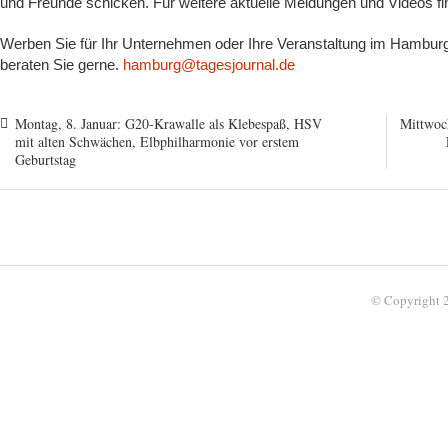
und Freunde schicken. Für weitere aktuelle Meldungen und Videos f
Werben Sie für Ihr Unternehmen oder Ihre Veranstaltung im Hamburge
beraten Sie gerne.
hamburg@tagesjournal.de
Montag, 8. Januar: G20-Krawalle als Klebespaß, HSV
Mittwoch
mit alten Schwächen, Elbphilharmonie vor erstem
Geburtstag
© Copyright 