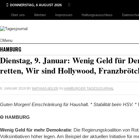
DONNERSTAG, 6 AUGUST 2026
Über uns
Werben
Impressum
Haftungsausschluss
Datenschut
Menu
HAMBURG
Dienstag, 9. Januar: Wenig Geld für De
retten, Wir sind Hollywood, Franzbröt
9. JANUAR 2018
BY
MATHIAS ADLER
IN
HAMBURGER TAGESJOURNAL
Guten Morgen! Einschränkung für Haushalt. * Stabilität beim HSV. *
Θ HAMBURG
Wenig Geld für mehr Demokratie
: Die Regierungskoalition von Ro
Volksinitiativen höher legen. Am Beispiel der aktuellen Initiative für m