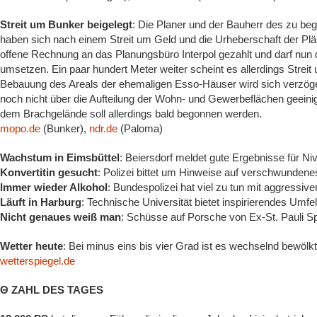
Streit um Bunker beigelegt
: Die Planer und der Bauherr des zu be
haben sich nach einem Streit um Geld und die Urheberschaft der Plän
offene Rechnung an das Planungsbüro Interpol gezahlt und darf nu
umsetzen. Ein paar hundert Meter weiter scheint es allerdings Stre
Bebauung des Areals der ehemaligen Esso-Häuser wird sich verzöger
noch nicht über die Aufteilung der Wohn- und Gewerbeflächen geeinigt
dem Brachgelände soll allerdings bald begonnen werden.
mopo.de
(Bunker),
ndr.de
(Paloma)
Wachstum in Eimsbüttel
: Beiersdorf meldet gute Ergebnisse für N
Konvertitin gesucht
: Polizei bittet um Hinweise auf verschwundene
Immer wieder Alkohol
: Bundespolizei hat viel zu tun mit aggressi
Läuft in Harburg
: Technische Universität bietet inspirierendes Umfel
Nicht genaues weiß man
: Schüsse auf Porsche von Ex-St. Pauli Spi
Wetter heute
: Bei minus eins bis vier Grad ist es wechselnd bewölk
wetterspiegel.de
Θ ZAHL DES TAGES