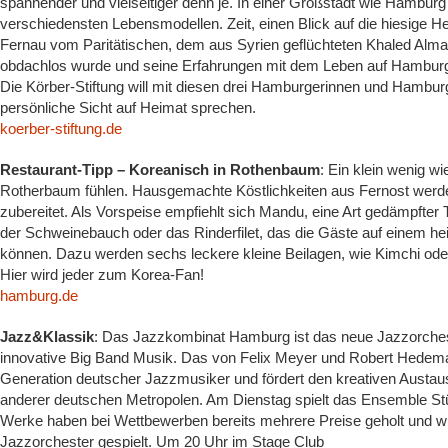
spannender und vielseitiger denn je. In einer Großstadt wie Hambur
verschiedensten Lebensmodellen. Zeit, einen Blick auf die hiesige 
Fernau vom Paritätischen, dem aus Syrien geflüchteten Khaled Alma
obdachlos wurde und seine Erfahrungen mit dem Leben auf Hamburgs
Die Körber-Stiftung will mit diesen drei Hamburgerinnen und Hamburg
persönliche Sicht auf Heimat sprechen.
koerber-stiftung.de
Restaurant-Tipp – Koreanisch in Rothenbaum
: Ein klein wenig w
Rotherbaum fühlen. Hausgemachte Köstlichkeiten aus Fernost werd
zubereitet. Als Vorspeise empfiehlt sich Mandu, eine Art gedämpfter 
der Schweinebauch oder das Rinderfilet, das die Gäste auf einem hei
können. Dazu werden sechs leckere kleine Beilagen, wie Kimchi ode
Hier wird jeder zum Korea-Fan!
hamburg.de
Jazz&Klassik
: Das Jazzkombinat Hamburg ist das neue Jazzorcheste
innovative Big Band Musik. Das von Felix Meyer und Robert Hedema
Generation deutscher Jazzmusiker und fördert den kreativen Austa
anderer deutschen Metropolen. Am Dienstag spielt das Ensemble Stü
Werke haben bei Wettbewerben bereits mehrere Preise geholt und
Jazzorchester gespielt. Um 20 Uhr im Stage Club