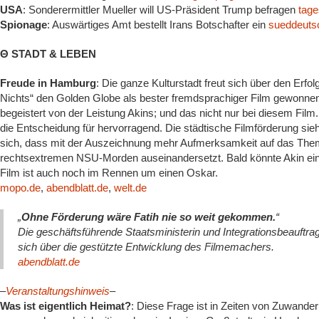
USA
: Sonderermittler Mueller will US-Präsident Trump befragen
tage
Spionage
: Auswärtiges Amt bestellt Irans Botschafter ein
sueddeuts
Θ STADT & LEBEN
Freude in Hamburg
: Die ganze Kulturstadt freut sich über den Erfo
Nichts“ den Golden Globe als bester fremdsprachiger Film gewonnen 
begeistert von der Leistung Akins; und das nicht nur bei diesem Fil
die Entscheidung für hervorragend. Die städtische Filmförderung sieht s
sich, dass mit der Auszeichnung mehr Aufmerksamkeit auf das Thema
rechtsextremen NSU-Morden auseinandersetzt. Bald könnte Akin ein
Film ist auch noch im Rennen um einen Oskar.
mopo.de
,
abendblatt.de
,
welt.de
„
Ohne Förderung wäre Fatih nie so weit gekommen.
“
Die geschäftsführende Staatsministerin und Integrationsbeauftr
sich über die gestützte Entwicklung des Filmemachers.
abendblatt.de
–
Veranstaltungshinweis
–
Was ist eigentlich Heimat?
: Diese Frage ist in Zeiten von Zuwander