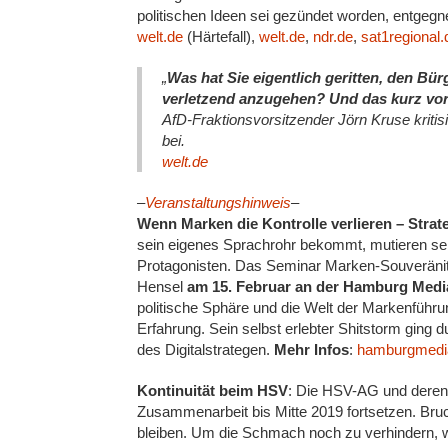
politischen Ideen sei gezündet worden, entgeg
welt.de
(Härtefall),
welt.de
,
ndr.de
,
sat1regional.
„
Was hat Sie eigentlich geritten, den Bü
verletzend anzugehen? Und das kurz vo
AfD-Fraktionsvorsitzender Jörn Kruse kriti
bei.
welt.de
–
Veranstaltungshinweis
–
Wenn Marken die Kontrolle verlieren – Strat
sein eigenes Sprachrohr bekommt, mutieren se
Protagonisten. Das Seminar Marken-Souveräni
Hensel
am 15. Februar an der Hamburg Medi
politische Sphäre und die Welt der Markenführ
Erfahrung. Sein selbst erlebter Shitstorm ging 
des Digitalstrategen.
Mehr Infos
:
hamburgmedi
Kontinuität beim HSV
: Die HSV-AG und deren
Zusammenarbeit bis Mitte 2019 fortsetzen. Bruc
bleiben. Um die Schmach noch zu verhindern, wü