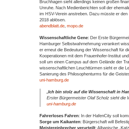
Bruchhagen sieht allerdings keinen großen finan
Unruhe. Nach Medienberichten soll der ehema
im HSV-Verein anstreben. Dazu müsste er den 
2018 ablösen.
abendblatt.de
,
mopo.de
Wissenschaftliche Gene
: Der Erste Bürgermei
Hamburger Selbstwahrnehmung verankert wissen
er erneut die Bedeutung der Wissenschaft für d
Kooperationen mit dem Frauenhofer-Institut u
soll um einen Campus auf dem Gelände der Tra
wissenschaftlichen Leuchttürmen sieht er die Lehr
Sanierung des Philosophenturms für die Geistes
uni-hamburg.de
„
Ich bin stolz auf die Wissenschaft in H
Erster Bürgermeister Olaf Scholz sieht die
uni-hamburg.de
Fahrerloses Fahren
: In der HafenCity soll ko
Sorge um Kaikanten
: Bürgerschaft will Befes
Meistereinbrecher verurteilt
: Albanische „Kat