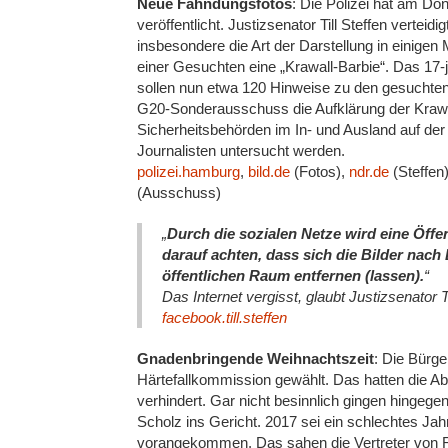
Neue Fahndungsfotos
: Die Polizei hat am D
veröffentlicht. Justizsenator Till Steffen vertei
insbesondere die Art der Darstellung in einigen 
einer Gesuchten eine „Krawall-Barbie“. Das 17-
sollen nun etwa 120 Hinweise zu den gesuchte
G20-Sonderausschuss die Aufklärung der Krawa
Sicherheitsbehörden im In- und Ausland auf de
Journalisten untersucht werden.
polizei.hamburg
,
bild.de
(Fotos),
ndr.de
(Steffen
(Ausschuss)
„
Durch die sozialen Netze wird eine Öff
darauf achten, dass sich die Bilder na
öffentlichen Raum entfernen (lassen).
“
Das Internet vergisst, glaubt Justizsenator Ti
facebook.till.steffen
Gnadenbringende Weihnachtszeit
: Die Bürge
Härtefallkommission gewählt. Das hatten die A
verhindert. Gar nicht besinnlich gingen hingeg
Scholz ins Gericht. 2017 sei ein schlechtes Ja
vorangekommen. Das sahen die Vertreter von R