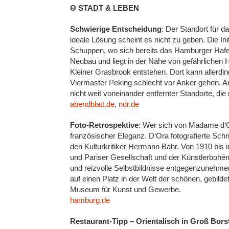
Θ STADT & LEBEN
Schwierige Entscheidung
: Der Standort für 
ideale Lösung scheint es nicht zu geben. Die I
Schuppen, wo sich bereits das Hamburger Hafen
Neubau und liegt in der Nähe von gefährlichen 
Kleiner Grasbrook entstehen. Dort kann alle
Viermaster Peking schlecht vor Anker gehen. A
nicht weit voneinander entfernter Standorte, 
abendblatt.de
,
ndr.de
Foto-Retrospektive
: Wer sich von Madame d‘Or
französischer Eleganz. D‘Ora fotografierte Schr
den Kulturkritiker Hermann Bahr. Von 1910 bis i
und Pariser Gesellschaft und der Künstlerbohém
und reizvolle Selbstbildnisse entgegenzunehme
auf einen Platz in der Welt der schönen, gebi
Museum für Kunst und Gewerbe.
hamburg.de
Restaurant-Tipp – Orientalisch in Groß Bors