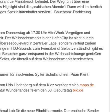
urant Le Marrakesch befindet. Der Weg führt über eine
s Highlight sind die „arabischen Abende“: Dann wird im herrlich
ges Spezialitätenbuffet serviert – Bauchtanz-Darbietung
h am Donnerstag ab 17.30 Uhr AfterWork-Vergnügen und
t. Der Weihnachtsmarkt in der HafenCity ist nicht nur ein
berseeboulevard in zentraler Lage, sondern verfügt zudem
nge mit DJ-Sounds zum Feierabend! Selbstverständlich gibt es
e Besucher ganz entspannt in der Weihnachtslounge genießen
Sofas, die überall auf dem Weihnachtsmarkt bereitstehen.
men für insolventes Sylter Schullandheim Puan Klent
g von Udo Lindenberg auf dem Kiez verzögert sich
mopo.de
atur Wunderlandes feiern den 50. Geburtstag
bild.de
hmal Lob für die neue Elbphilharmonie. Der englische Sender