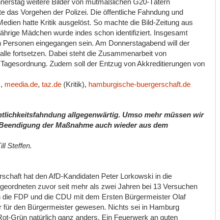
onnerstag weitere Bilder von mutmaßlichen G20-Tätern
digte das Vorgehen der Polizei. Die öffentliche Fahndung und
Medien hatte Kritik ausgelöst. So machte die Bild-Zeitung aus
jährige Mädchen wurde indes schon identifiziert. Insgesamt
n Personen eingegangen sein. Am Donnerstagabend will der
lle fortsetzen. Dabei steht die Zusammenarbeit von
r Tagesordnung. Zudem soll der Entzug von Akkreditierungen von
),
meedia.de
,
taz.de
(Kritik),
hamburgische-buergerschaft.de
entlichkeitsfahndung allgegenwärtig. Umso mehr müssen wir
ch Beendigung der Maßnahme auch wieder aus dem
ll Steffen.
rschaft hat den AfD-Kandidaten Peter Lorkowski in die
bgeordneten zuvor seit mehr als zwei Jahren bei 13 Versuchen
en die FDP und die CDU mit dem Ersten Bürgermeister Olaf
hr für den Bürgermeister gewesen. Nichts sei in Hamburg
ot-Grün natürlich ganz anders. Ein Feuerwerk an guten