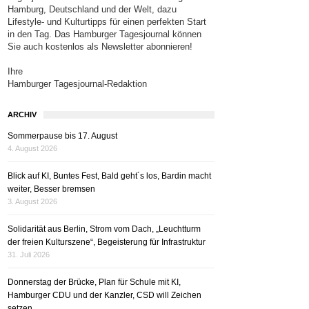
Hamburg, Deutschland und der Welt, dazu
Lifestyle- und Kulturtipps für einen perfekten Start
in den Tag. Das Hamburger Tagesjournal können
Sie auch kostenlos als Newsletter abonnieren!
Ihre
Hamburger Tagesjournal-Redaktion
ARCHIV
Sommerpause bis 17. August
4. August 2026
Blick auf KI, Buntes Fest, Bald geht´s los, Bardin macht
weiter, Besser bremsen
3. August 2026
Solidarität aus Berlin, Strom vom Dach, „Leuchtturm
der freien Kulturszene“, Begeisterung für Infrastruktur
31. Juli 2026
Donnerstag der Brücke, Plan für Schule mit KI,
Hamburger CDU und der Kanzler, CSD will Zeichen
setzen