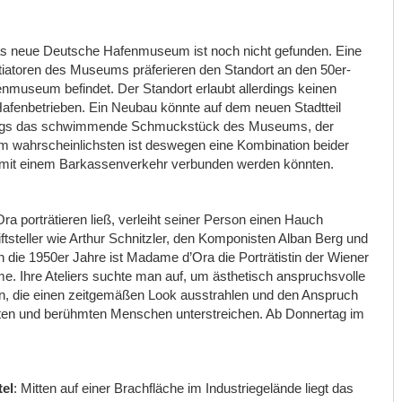
das neue Deutsche Hafenmuseum ist noch nicht gefunden. Eine
nitiatoren des Museums präferieren den Standort an den 50er-
museum befindet. Der Standort erlaubt allerdings keinen
Hafenbetrieben. Ein Neubau könnte auf dem neuen Stadtteil
rdings das schwimmende Schmuckstück des Museums, der
m wahrscheinlichsten ist deswegen eine Kombination beider
die mit einem Barkassenverkehr verbunden werden könnten.
a porträtieren ließ, verleiht seiner Person einen Hauch
iftsteller wie Arthur Schnitzler, den Komponisten Alban Berg und
n die 1950er Jahre ist Madame d’Ora die Porträtistin der Wiener
e. Ihre Ateliers suchte man auf, um ästhetisch anspruchsvolle
n, die einen zeitgemäßen Look ausstrahlen und den Anspruch
ldeten und berühmten Menschen unterstreichen. Ab Donnertag im
tel
: Mitten auf einer Brachfläche im Industriegelände liegt das