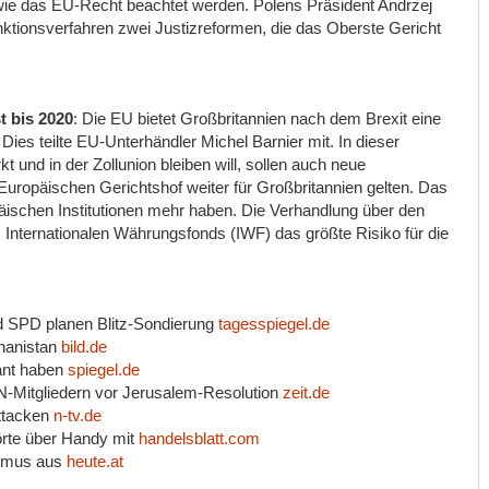
wie das EU-Recht beachtet werden. Polens Präsident Andrzej
ktionsverfahren zwei Justizreformen, die das Oberste Gericht
t bis 2020
: Die EU bietet Großbritannien nach dem Brexit eine
ies teilte EU-Unterhändler Michel Barnier mit. In dieser
und in der Zollunion bleiben will, sollen auch neue
ropäischen Gerichtshof weiter für Großbritannien gelten. Das
äischen Institutionen mehr haben. Die Verhandlung über den
 Internationalen Währungsfonds (IWF) das größte Risiko für die
d SPD planen Blitz-Sondierung
tagesspiegel.de
ghanistan
bild.de
lant haben
spiegel.de
N-Mitgliedern vor Jerusalem-Resolution
zeit.de
attacken
n-tv.de
örte über Handy mit
handelsblatt.com
tismus aus
heute.at