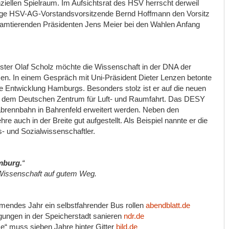
ziellen Spielraum. Im Aufsichtsrat des HSV herrscht derweil
lige HSV-AG-Vorstandsvorsitzende Bernd Hoffmann den Vorsitz
amtierenden Präsidenten Jens Meier bei den Wahlen Anfang
ster Olaf Scholz möchte die Wissenschaft in der DNA der
. In einem Gespräch mit Uni-Präsident Dieter Lenzen betonte
ie Entwicklung Hamburgs. Besonders stolz ist er auf die neuen
nd dem Deutschen Zentrum für Luft- und Raumfahrt. Das DESY
brennbahn in Bahrenfeld erweitert werden. Neben den
e auch in der Breite gut aufgestellt. Als Beispiel nannte er die
- und Sozialwissenschaftler.
amburg.
“
 Wissenschaft auf gutem Weg.
mmendes Jahr ein selbstfahrender Bus rollen
abendblatt.de
tigungen in der Speicherstadt sanieren
ndr.de
ze“ muss sieben Jahre hinter Gitter
bild.de