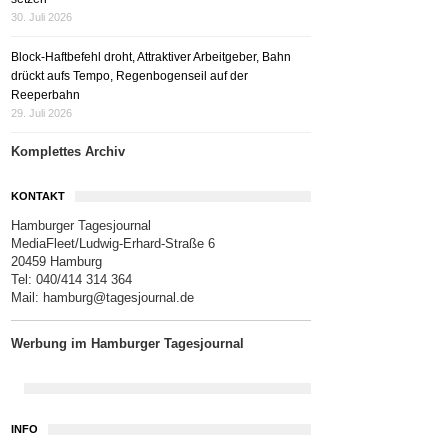
30. Juli 2026
Block-Haftbefehl droht, Attraktiver Arbeitgeber, Bahn
drückt aufs Tempo, Regenbogenseil auf der
Reeperbahn
29. Juli 2026
Komplettes Archiv
KONTAKT
Hamburger Tagesjournal
MediaFleet/Ludwig-Erhard-Straße 6
20459 Hamburg
Tel: 040/414 314 364
Mail:
hamburg@tagesjournal.de
Werbung im Hamburger Tagesjournal
INFO