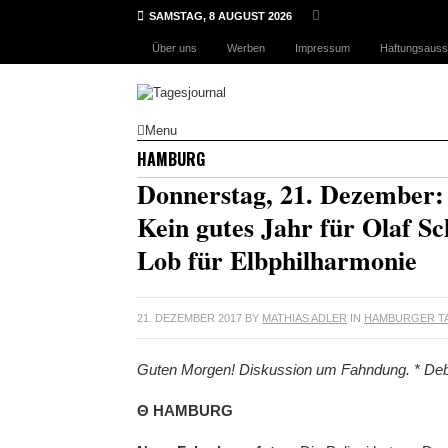
SAMSTAG, 8 AUGUST 2026
Über uns
Werben
Impressum
Haftungsauss
Menu
HAMBURG
Donnerstag, 21. Dezember: 
Kein gutes Jahr für Olaf Sc
Lob für Elbphilharmonie
21. DEZEMBER 2017
BY
MATHIAS ADLER
IN
HAMBURGER T
Guten Morgen! Diskussion um Fahndung. * Deba
Θ HAMBURG