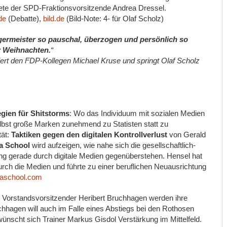
nete der SPD-Fraktionsvorsitzende Andrea Dressel.
de
(Debatte),
bild.de
(Bild-Note: 4- für Olaf Scholz)
rgermeister so pauschal, überzogen und persönlich so
r Weihnachten.
“
siert den FDP-Kollegen Michael Kruse und springt Olaf Scholz
egien für Shitstorms
: Wo das Individuum mit sozialen Medien
lbst große Marken zunehmend zu Statisten statt zu
tät:
Taktiken gegen den digitalen Kontrollverlust
von Gerald
a School
wird aufzeigen, wie nahe sich die gesellschaftlich-
ung gerade durch digitale Medien gegenüberstehen. Hensel hat
durch die Medien und führte zu einer beruflichen Neuausrichtung
aschool.com
 Vorstandsvorsitzender Heribert Bruchhagen werden ihre
hhagen will auch im Falle eines Abstiegs bei den Rothosen
nscht sich Trainer Markus Gisdol Verstärkung im Mittelfeld.