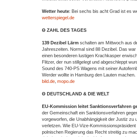
Wetter heute
: Bei sechs bis acht Grad ist es 
wetterspiegel.de
Θ ZAHL DES TAGES
139 Dezibel Lärm
schalten am Mittwoch aus de
Jahreszeiten. Normal sind 88 Dezibel. Das war e
einen besonderen lustigen Krachkasper erwisc
Flitzer, der nun stillgelegt und abgeschleppt wu
Sound des 740-PS Wagens mit seiner Autofernb
Werder wollte in Hamburg den Lauten machen.
bild.de
,
mopo.de
Θ DEUTSCHLAND & DIE WELT
EU-Kommission leitet Sanktionsverfahren g
der Gemeinschaft ein Sanktionsverfahren gegen 
vorgeworfen, die Unabhängigkeit der Justiz zu u
verletzen. Wie EU-Vize-Kommissionspräsident 
polnischen Regierung das Recht streitig zu mach