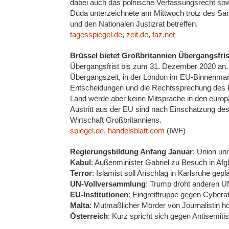
dabei auch das polnische Verfassungsrecht so
Duda unterzeichnete am Mittwoch trotz des San
und den Nationalen Justizrat betreffen.
tagesspiegel.de
,
zeit.de
,
faz.net
Brüssel bietet Großbritannien Übergangsfris
Übergangsfrist bis zum 31. Dezember 2020 an. D
Übergangszeit, in der London im EU-Binnenmarkt 
Entscheidungen und die Rechtssprechung des Eu
Land werde aber keine Mitsprache in den europ
Austritt aus der EU sind nach Einschätzung des
Wirtschaft Großbritanniens.
spiegel.de
,
handelsblatt.com
(IWF)
Regierungsbildung Anfang Januar
: Union un
Kabul
: Außenminister Gabriel zu Besuch in Af
Terror
: Islamist soll Anschlag in Karlsruhe gep
UN-Vollversammlung
: Trump droht anderen U
EU-Institutionen
: Eingreiftruppe gegen Cyber
Malta
: Mutmaßlicher Mörder von Journalistin h
Österreich
: Kurz spricht sich gegen Antisemi