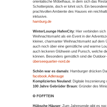
orientalische Möbelhaus, in dem sich das Resta
Schotterpiste, doch er lohnt sich. Ein besondere
prachtvollen Ambiente des Hauses ein reichhalti
inklusive.
hamburg.de
WinterLounge HafenCity
: Hier verbinden sic
Weihnachtsmarkt als ein Event in der Adventszei
kleiner, charmanter Weihnachtsmarkt auf dem Ü
auch noch über eine gemütliche und warme Lou
auch leckeren Glühwein und Punsch, welche di
können. Besonders gemütlich sind die Outdoor-
überseequartier-nord.de
Schön war es damals
: Hamburger drücken Dau
facebook.Adlerauge
Kompliziertes Neuland
: Digitale Inszenierun
100 Jahre Gebrüder Braun
: Gründer des Mini
Θ FOFFTEIN
Hübsche Häuser
: Zum Jahresende gibt es noc