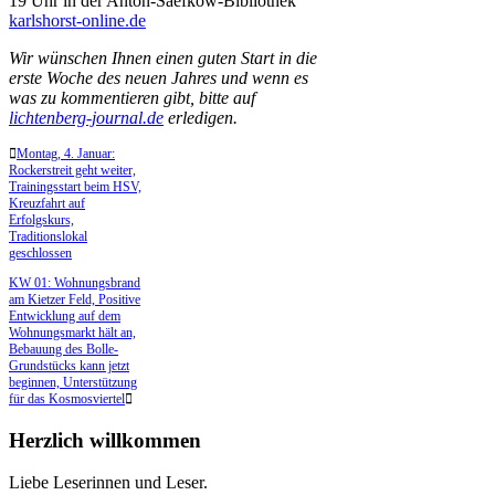
19 Uhr in der Anton-Saefkow-Bibliothek
karlshorst-online.de
Wir wünschen Ihnen einen guten Start in die
erste Woche des neuen Jahres und wenn es
was zu kommentieren gibt, bitte auf
lichtenberg-journal.de
erledigen.
Montag, 4. Januar:
Rockerstreit geht weiter,
Trainingsstart beim HSV,
Kreuzfahrt auf
Erfolgskurs,
Traditionslokal
geschlossen
KW 01: Wohnungsbrand
am Kietzer Feld, Positive
Entwicklung auf dem
Wohnungsmarkt hält an,
Bebauung des Bolle-
Grundstücks kann jetzt
beginnen, Unterstützung
für das Kosmosviertel
Herzlich willkommen
Liebe Leserinnen und Leser.