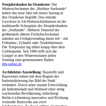
Neujahrsbaden im Orankesee
: Die
Winterschwimmer der „Berliner Seehunde“
haben das neue Jahr mit einem Sprung in
den Orankesee begrüßt. Das eiskalte
Gewässer in Alt-Hohenschönhausen ist der
traditionelle Schauplatz des Neujahrsbadens
der „Seehunde“. Mehrere Dutzend der
größtenteils älteren Freiluftschwimmer
nahmen am Freitagvormittag daran teil – mit
Fellmütze, Zylinder oder Teufelshörnern.
Die Temperatur lag dabei knapp über dem
Gefrierpunkt. Seit 1980 trifft sich die
Gruppe in den Wintermonaten jeden
Sonntag zum gemeinsamen Baden.
rbb-online.de
Architektur-Ausstellung
: Baustoffe und
Bauweisen haben mit dem Beginn der
Industrialisierung das Bild der Stadt
verändert. Durch seine rasante Entwicklung
als Industriestadt und Wohnort einer stetig
wachsenden Bevölkerung, beherbergt
Berlin-Lichtenberg innovative und Richtung
weisende Bauwerke aus zwei