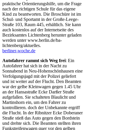
praktische Orientierungshilfe, um die Frage
nach der richtigen Schule für das eigene
Kind zu beantworten. Die Broschüre ist im
Schul- und Sportamt in der Große-Leege-
Straße 103, Raum 445, erhältlich. Sie kann
auch kostenlos auf der Internetseite des
Bezirksamtes Lichtenberg herunter geladen
werden unter www.berlin.de/ba-
lichtenberg/aktuelles.
berliner-woche.de
Autofahrer rammt sich Weg frei
: Ein
Autofahrer hat sich in der Nacht zu
Sonnabend in Neu-Hohenschönhausen eine
Verfolgungsjagd mit der Polizei geliefert
und ist weiter auf der Flucht. Den Beamten
war der gelbe Kleinwagen gegen 1.45 Uhr
an der Hansastraße Ecke Darßer Straße
aufgefallen. Sie schalteten Blaulicht und
Martinshorn ein, um den Fahrer zu
kontrollieren. doch der Unbekannte ergriff
die Flucht. In der Ribnitzer Ecke Doberaner
Straße stieß das Auto gegen den Bordstein
und drehte sich. Die Beamten stellten ihren
Funkstreifenwagen quer vor den gelben