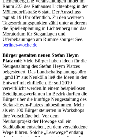
Lichtenberg.Die Veranstaltungen findet im
Raum 223 des Rathauses Lichtenberg in der
Möllendorffstraße 6 statt. Der Ausschuss
tagt ab 19 Uhr öffentlich. Zu den weiteren
Tagesordnungspunkten zählt unter anderem
die Spielleitplanung in Lichtenberg und das
Moratorium für Steganlagen und
Uferbebauungen am Rummelsburger See.
berliner-woche.de
Bürger gestalten neuen Stefan-Heym-
Platz mit
: Viele Bürger haben Ideen für die
Neugestaltung des Stefan-Heym-Platzes
beigesteuert. Das Landschaftsplanungsbüro
„gm013“ aus Neukölln ließ die Ideen in den
Entwurf mit einfließen. Er soll 2019
verwirklicht werden.In einem beispiellosen
Beteiligungsverfahren im Bezirk durften die
Bürger über die künftige Neugestaltung des
Stefan-Heym-Platzes mitbestimmen. Mehr
als ein 100 Bürger steuerten in Workshops
ihre Vorschläge bei. Vor dem
Neubauprojekt der Howoge soll ein
Stadtbalkon entstehen, zu dem verschiedene
Wege führen. Solche „Lesewege“ entlang