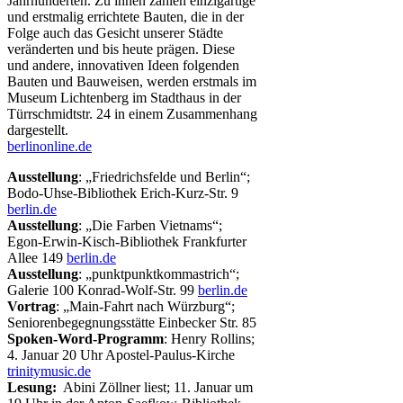
Jahrhunderten. Zu ihnen zählen einzigartige
und erstmalig errichtete Bauten, die in der
Folge auch das Gesicht unserer Städte
veränderten und bis heute prägen. Diese
und andere, innovativen Ideen folgenden
Bauten und Bauweisen, werden erstmals im
Museum Lichtenberg im Stadthaus in der
Türrschmidtstr. 24 in einem Zusammenhang
dargestellt.
berlinonline.de
Ausstellung
: „Friedrichsfelde und Berlin“;
Bodo-Uhse-Bibliothek Erich-Kurz-Str. 9
berlin.de
Ausstellung
: „Die Farben Vietnams“;
Egon-Erwin-Kisch-Bibliothek Frankfurter
Allee 149
berlin.de
Ausstellung
: „punktpunktkommastrich“;
Galerie 100 Konrad-Wolf-Str. 99
berlin.de
Vortrag
: „Main-Fahrt nach Würzburg“;
Seniorenbegegnungsstätte Einbecker Str. 85
Spoken-Word-Programm
: Henry Rollins;
4. Januar 20 Uhr Apostel-Paulus-Kirche
trinitymusic.de
Lesung:
Abini Zöllner liest; 11. Januar um