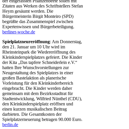
der eingefassten Pflanzenbeete sollen mit
Zitaten aus Werken des Schriftstellers Stefan
Heym gesäumt werden. Die
Bürgermeisterin Birgit Monteiro (SPD)
begrüßte das Zusammenspiel zwischen
Expertenwissen und Bürgerbeteiligung.
berliner-woche.de
Spielplatzneureröffnung
: Am Donnerstag,
den 21. Januar um 10 Uhr wird im
Rheinsteinpark die Wiedereröffnung des
Kleinkinderspielplatzes gefeiert. Die Kinder
der Kita „Das tapfere Schneiderlein e.V.“
hatten Ihre Wunschvorstellungen zur
Neugestaltung des Spielplatzes in einer
großen Bastelaktion als planerische
Vorleistung für den Kleinkinderbereich
eingebracht. Die Kinder werden daher
gemeinsam mit dem Bezirksstadtrat für
Stadtentwicklung, Wilfried Nünthel (CDU),
den Kleinkinderspielplatz eröffnen und
einen kurzen musikalischen Beitrag
darbieten. Die Gesamtkosten der
Spielplatzerneuerung betragen 90.000 Euro.
berlin.de