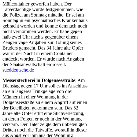
Müllcontainer geworfen haben. Der
Tatverdächtige wurde festgenommen, wie
die Polizei am Sonntag mitteilte. Er sei am
Sonntag in ein psychiatrisches Krankenhaus
gebracht worden und konnte demnach noch
nicht vernommen werden. Er habe gegen
halb zwei Uhr nachts gegenüber einem
Zeugen vage Angaben zur Tötung seines
Bruders gemacht. Das 34 Jahre alte Opfer
war in der Nacht in einem Container
entdeckt worden. Er wurde nach Angaben
der Staatsanwaltschaft erdrosselt.
sueddeutsche.de
Messerstecherei in Dolgenseestraße
: Am
Dienstag gegen 17 Uhr soll es im Anschluss
an ein längeres Trinkgelage von drei
Männern in einer Wohnung in der
Dolgenseestraße zu einem Angriff auf einen
der Beteiligten gekommen sein. Das 52
Jahre alte Opfer erlitt eine Stichverletzung,
an deren Folgen er noch in der Wohnung
verstarb. Der Täter zeigte dem unbeteiligten
Dritten noch die Tatwaffe, woraufhin dieser
aus Angst vor ihm aus der Wohnung