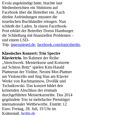
Evola angekündigt hatte, brachte laut
Medienberichten ein Shitstorm auf
Facebook über die Betreiber ein. Auch
direkte Anfeindungen mussten die
israelischen Buchhändler ertragen. Nun
schließt der Laden. In einem Facerbook-
Post erklärt der Betreiber Doron Hamburger
die Schließung mit finanziellen Problemen –
und einem LSD-
Trip.
tagesspiegel.de
,
facebook.com/topicsberlin
,
Klassisches Konzert: Trio Spectre
Klaviertrio.
Im Rahmen der Reihe
„Streichwerk: Meisterkurse und Konzerte
auf Schloss Britz“ spielen Kim-Harald
Plattneran der Violine, Neomi Mor-Plattner
am Violoncello und Jing Han am Klavier
Werke von Rachmaninow, Dvořák und
Tschaikowski. Das konzert bildet den
krönenden Abschluss der erstmals
durchgeführten Meisterkursreihe. Das 2014
gegründete Trio ist mehrfacher Preisträger
internationaler Wettbewerbe. Eintritt: 12
Euro. Freitag, 28. Juli, 19 Uhr im
Kulturstall.
berlin.de