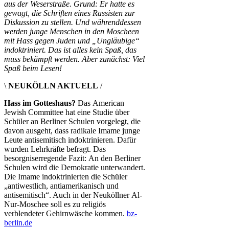
aus der Weserstraße. Grund: Er hatte es
gewagt, die Schriften eines Rassisten zur
Diskussion zu stellen. Und währenddessen
werden junge Menschen in den Moscheen
mit Hass gegen Juden und „Ungläubige“
indoktriniert. Das ist alles kein Spaß, das
muss bekämpft werden. Aber zunächst: Viel
Spaß beim Lesen!
\
NEUKÖLLN AKTUELL
/
Hass im Gotteshaus?
Das American
Jewish Committee hat eine Studie über
Schüler an Berliner Schulen vorgelegt, die
davon ausgeht, dass radikale Imame junge
Leute antisemitisch indoktrinieren. Dafür
wurden Lehrkräfte befragt. Das
besorgniserregende Fazit: An den Berliner
Schulen wird die Demokratie unterwandert.
Die Imame indoktrinierten die Schüler
„antiwestlich, antiamerikanisch und
antisemitisch“. Auch in der Neuköllner Al-
Nur-Moschee soll es zu religiös
verblendeter Gehirnwäsche kommen.
bz-
berlin.de