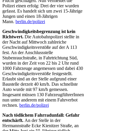
Flucht geschlagen. Nun vermeldet die
Polizei einen erfolg: Drei der vier wurden
gefasst. Es handelt sich um zwei 15-Jährige
Jungen und einen 18-Jährigen
Mann.
berlin.de/polizei
Geschwindigkeitsbegrenzung ist kein
Richtwert.
Die Autobahnpolizei stellte in
der Nacht auf Mittwoch zahlreiche
Geschwindigkeitsverstöße auf der A 113
fest. An der Anschlussstelle
Stubenrauchstraße, in Fahrtrichtung Süd,
wurden in der Zeit von 22 bis 2 Uhr rund
1000 Fahrzeuge angemessen und dabei 430
Geschwindigkeitsverstöße festgestellt.
Erlaubt sind an der Stelle aufgrund einer
Baustelle derzeit 40 km/h. Das schnellste
Auto wurde mit 97 km/h gemessen.
Insgesamt müssen 130 FahrzeugführerInnen
nun unter anderem mit einem Fahrverbot
rechnen.
berlin.de/polizei
Nach tödlichem Fahrradunfall: Gefahr
entschärft.
An der Stelle in der
Hermannstraße Ecke Kienitzer Straße, an
der Mitte Juni ein 55-Jähriger tödlich