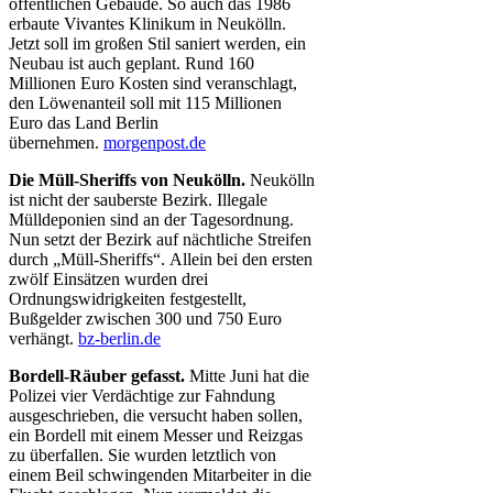
öffentlichen Gebäude. So auch das 1986
erbaute Vivantes Klinikum in Neukölln.
Jetzt soll im großen Stil saniert werden, ein
Neubau ist auch geplant. Rund 160
Millionen Euro Kosten sind veranschlagt,
den Löwenanteil soll mit 115 Millionen
Euro das Land Berlin
übernehmen.
morgenpost.de
Die Müll-Sheriffs von Neukölln.
Neukölln
ist nicht der sauberste Bezirk. Illegale
Mülldeponien sind an der Tagesordnung.
Nun setzt der Bezirk auf nächtliche Streifen
durch „Müll-Sheriffs“. Allein bei den ersten
zwölf Einsätzen wurden drei
Ordnungswidrigkeiten festgestellt,
Bußgelder zwischen 300 und 750 Euro
verhängt.
bz-berlin.de
Bordell-Räuber gefasst.
Mitte Juni hat die
Polizei vier Verdächtige zur Fahndung
ausgeschrieben, die versucht haben sollen,
ein Bordell mit einem Messer und Reizgas
zu überfallen. Sie wurden letztlich von
einem Beil schwingenden Mitarbeiter in die