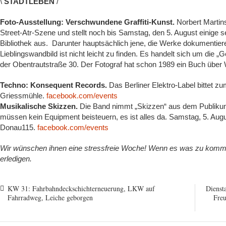
\
STADTLEBEN
/
Foto-Ausstellung: Verschwundene Graffiti-Kunst.
Norbert Martin
Street-Atr-Szene und stellt noch bis Samstag, den 5. August einige s
Bibliothek aus. Darunter hauptsächlich jene, die Werke dokumentier
Lieblingswandbild ist nicht leicht zu finden. Es handelt sich um di
der Obentrautstraße 30. Der Fotograf hat schon 1989 ein Buch über W
Techno: Konsequent Records.
Das Berliner Elektro-Label bittet zu
Griessmühle.
facebook.com/events
Musikalische Skizzen.
Die Band nimmt „Skizzen“ aus dem Publikum
müssen kein Equipment beisteuern, es ist alles da. Samstag, 5. Aug
Donau115.
facebook.com/events
Wir wünschen ihnen eine stressfreie Woche! Wenn es was zu komment
erledigen.
KW 31: Fahrbahndeckschichterneuerung, LKW auf
Diensta
Fahrradweg, Leiche geborgen
Freu