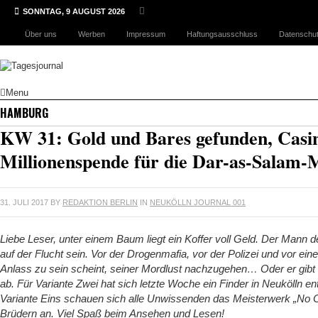
SONNTAG, 9 AUGUST 2026
Über uns
Werben
Impressum
Haftungsausschluss
Datenschut
Menu
HAMBURG
KW 31: Gold und Bares gefunden, Casin
Millionenspende für die Dar-as-Salam-
31. JULI 2017
BY
REDAKTION BERLIN
IN
NEUKÖLLN JOURNAL 001
Liebe Leser, unter einem Baum liegt ein Koffer voll Geld. Der Mann 
auf der Flucht sein. Vor der Drogenmafia, vor der Polizei und vor 
Anlass zu sein scheint, seiner Mordlust nachzugehen… Oder er gibt d
ab. Für Variante Zwei hat sich letzte Woche ein Finder in Neukölln e
Variante Eins schauen sich alle Unwissenden das Meisterwerk „No 
Brüdern an. Viel Spaß beim Ansehen und Lesen!