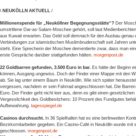
\
NEUKÖLLN AKTUELL
/
Millionenspende für „Neuköllner Begegnungsstätte“?
Der Mosch
umstrittene Dar-as-Salam-Moschee gehört, soll laut Medienberichten 
aus Kuwait erwarten. Das Geld soll demnach für den Ausbau genau 
Verbindungen zur islamistischen Muslimbruderschaft seit Jahren u
steht. Eine Sprecherin der Moschee dementierte zwar, dass man ein
erste Gespräche darüber stattgefunden hätten.
morgenpost.de
22 Goldbarren gefunden, 3.500 Euro in bar.
Es hätte der Beginn 
können, Ausgang ungewiss. Doch der Finder einer Mappe mit den Wert
ab. Sie lag unter einem Baum in Neukölln. Wie sich später herausstel
vergessen, nachdem er sein Fahrrad angeschlossen hat. Die Barren 
Euro. Der Finder geht nicht leer aus, denn es gibt einen gesetzlichen
Vergesslichkeit des Goldbesitzhers: 10 Prozent des Fundgutes behäl
Aufbewahrung.
tagesspiegel.de
Casinos durchsucht.
In 36 Spielhallen hat es eine berlinweiten Kon
Bezirksmitarbeiter gegeben. Ein Casino-Café in Neukölln wurde mit s
geschlossen.
morgenpost.de