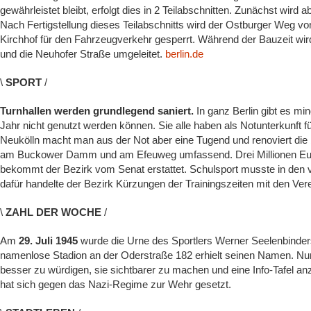
gewährleistet bleibt, erfolgt dies in 2 Teilabschnitten. Zunächst wird
Nach Fertigstellung dieses Teilabschnitts wird der Ostburger Weg v
Kirchhof für den Fahrzeugverkehr gesperrt. Während der Bauzeit wi
und die Neuhofer Straße umgeleitet.
berlin.de
\
SPORT
/
Turnhallen werden grundlegend saniert.
In ganz Berlin gibt es mi
Jahr nicht genutzt werden können. Sie alle haben als Notunterkunft f
Neukölln macht man aus der Not aber eine Tugend und renoviert die 
am Buckower Damm und am Efeuweg umfassend. Drei Millionen Euro
bekommt der Bezirk vom Senat erstattet. Schulsport musste in den
dafür handelte der Bezirk Kürzungen der Trainingszeiten mit den Ver
\
ZAHL DER WOCHE
/
Am
29. Juli 1945
wurde die Urne des Sportlers Werner Seelenbinders
namenlose Stadion an der Oderstraße 182 erhielt seinen Namen. Nu
besser zu würdigen, sie sichtbarer zu machen und eine Info-Tafel 
hat sich gegen das Nazi-Regime zur Wehr gesetzt.