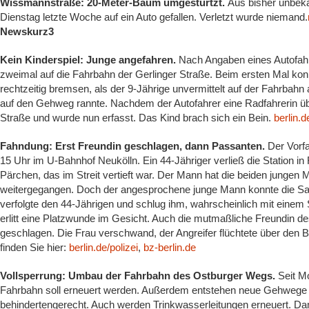
Wissmannstraße: 20-Meter-Baum umgestürtzt.
Aus bisher unbek
Dienstag letzte Woche auf ein Auto gefallen. Verletzt wurde niemand.
Newskurz3
Kein Kinderspiel: Junge angefahren.
Nach Angaben eines Autofahr
zweimal auf die Fahrbahn der Gerlinger Straße. Beim ersten Mal kon
rechtzeitig bremsen, als der 9-Jährige unvermittelt auf der Fahrbahn a
auf den Gehweg rannte. Nachdem der Autofahrer eine Radfahrerin übe
Straße und wurde nun erfasst. Das Kind brach sich ein Bein.
berlin.d
Fahndung: Erst Freundin geschlagen, dann Passanten.
Der Vorfa
15 Uhr im U-Bahnhof Neukölln. Ein 44-Jähriger verließ die Station i
Pärchen, das im Streit vertieft war. Der Mann hat die beiden junge
weitergegangen. Doch der angesprochene junge Mann konnte die Sac
verfolgte den 44-Jährigen und schlug ihm, wahrscheinlich mit einem 
erlitt eine Platzwunde im Gesicht. Auch die mutmaßliche Freundin d
geschlagen. Die Frau verschwand, der Angreifer flüchtete über den B
finden Sie hier:
berlin.de/polizei
,
bz-berlin.de
Vollsperrung: Umbau der Fahrbahn des Ostburger Wegs.
Seit Mo
Fahrbahn soll erneuert werden. Außerdem entstehen neue Gehwege un
behindertengerecht. Auch werden Trinkwasserleitungen erneuert. Da