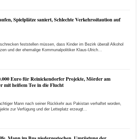
en, Spielplätze saniert, Schlechte Verkehrssitaution auf
schrecken feststellen müssen, dass Kinder im Bezirk überall Alkohol
nzen und der ehemalige Kommunalpolitiker Klaus-Ulrich…
.000 Euro für Reinickendorfer Projekte, Mörder am
r mit heißem Tee in die Flucht
dächtiger Mann nach seiner Rückkehr aus Pakistan verhaftet worden,
ojekte zur Verfügung und der Letteplatz erzeugt…
ilfe, Mann im Bus niedergestochen, Umrüstung der