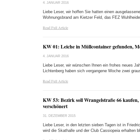
4. JANUAR 2016
Liebe Leser, wir hoffen Sie hatten einen ausgelassen
Wohnungsbrand am Kietzer Feld, das FEZ Wuhlheide
Read Full Article
KW 01: Leiche in Müllcontainer gefunden, Me
4. JANUAR 2016
Liebe Leser, wir wünschen Ihnen ein frohes neues Jah
Lichtenberg haben sich vergangene Woche zwei grau
Read Full Article
KW 53: Bezirk soll Wrangelstraße 66 kaufen, 
verschönert
31. DEZEMBER 2015
Liebe Leser, in den letzten sieben Tagen ist in Frie
wird die Skathalle und der Club Cassiopeia erhalten b