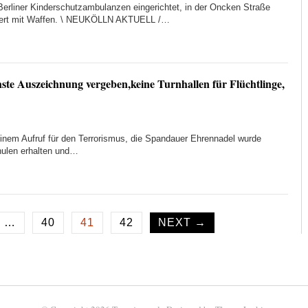
 Berliner Kinderschutzambulanzen eingerichtet, in der Oncken Straße
posiert mit Waffen. \ NEUKÖLLN AKTUELL /…
te Auszeichnung vergeben,keine Turnhallen für Flüchtlinge,
nem Aufruf für den Terrorismus, die Spandauer Ehrennadel wurde
chulen erhalten und…
…
40
41
42
NEXT →