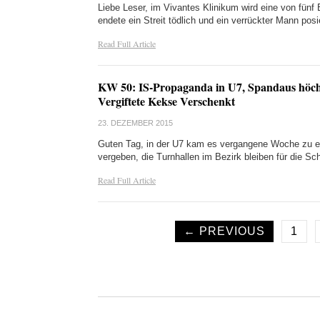
Liebe Leser, im Vivantes Klinikum wird eine von fünf
endete ein Streit tödlich und ein verrückter Mann 
Read Full Article
KW 50: IS-Propaganda in U7, Spandaus höchs
Vergiftete Kekse Verschenkt
23. DEZEMBER 2015
Guten Tag, in der U7 kam es vergangene Woche zu ei
vergeben, die Turnhallen im Bezirk bleiben für die S
Read Full Article
← PREVIOUS
1