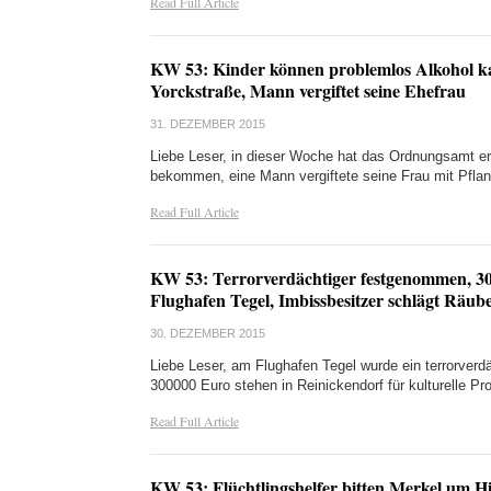
Read Full Article
KW 53: Kinder können problemlos Alkohol kauf
Yorckstraße, Mann vergiftet seine Ehefrau
31. DEZEMBER 2015
Liebe Leser, in dieser Woche hat das Ordnungsamt er
bekommen, eine Mann vergiftete seine Frau mit Pfla
Read Full Article
KW 53: Terrorverdächtiger festgenommen, 30
Flughafen Tegel, Imbissbesitzer schlägt Räube
30. DEZEMBER 2015
Liebe Leser, am Flughafen Tegel wurde ein terrorver
300000 Euro stehen in Reinickendorf für kulturelle Pr
Read Full Article
KW 53: Flüchtlingshelfer bitten Merkel um H