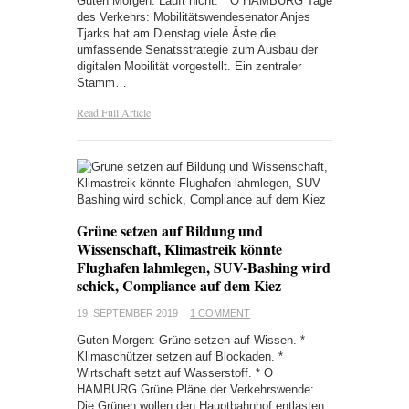
Guten Morgen: Läuft nicht. * Θ HAMBURG Tage
des Verkehrs: Mobilitätswendesenator Anjes
Tjarks hat am Dienstag viele Äste die
umfassende Senatsstrategie zum Ausbau der
digitalen Mobilität vorgestellt. Ein zentraler
Stamm…
Read Full Article
Grüne setzen auf Bildung und
Wissenschaft, Klimastreik könnte
Flughafen lahmlegen, SUV-Bashing wird
schick, Compliance auf dem Kiez
19. SEPTEMBER 2019
1 COMMENT
Guten Morgen: Grüne setzen auf Wissen. *
Klimaschützer setzen auf Blockaden. *
Wirtschaft setzt auf Wasserstoff. * Θ
HAMBURG Grüne Pläne der Verkehrswende:
Die Grünen wollen den Hauptbahnhof entlasten