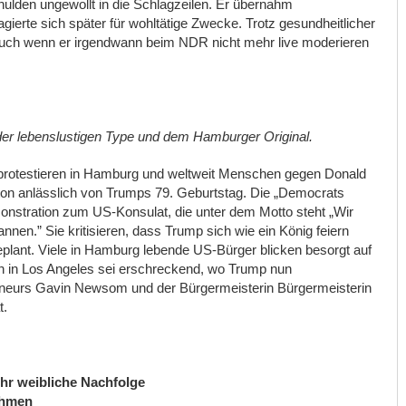
lden ungewollt in die Schlagzeilen. Er übernahm
ierte sich später für wohltätige Zwecke. Trotz gesundheitlicher
, auch wenn er irgendwann beim NDR nicht mehr live moderieren
der lebenslustigen Type und dem Hamburger Original.
rotestieren in Hamburg und weltweit Menschen gegen Donald
gton anlässlich von Trumps 79. Geburtstag. Die „Democrats
onstration zum US-Konsulat, die unter dem Motto steht „Wir
nen.” Sie kritisieren, dass Trump sich wie ein König feiern
eplant. Viele in Hamburg lebende US-Bürger blicken besorgt auf
ion in Los Angeles sei erschreckend, wo Trump nun
rneurs Gavin Newsom und der Bürgermeisterin Bürgermeisterin
t.
hr weibliche Nachfolge
ehmen