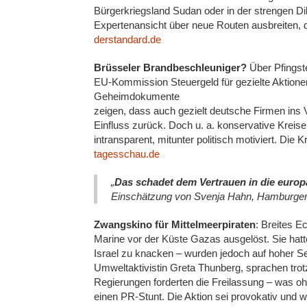
Bürgerkriegsland Sudan oder in der strengen Di
Expertenansicht über neue Routen ausbreiten, d
derstandard.de
Brüsseler Brandbeschleuniger?
Über Pfingst
EU-Kommission Steuergeld für gezielte Aktione
Geheimdokumente
zeigen, dass auch gezielt deutsche Firmen in
Einfluss zurück. Doch u. a. konservative Kreise
intransparent, mitunter politisch motiviert. Die
tagesschau.de
„
Das schadet dem Vertrauen in die europ
Einschätzung von Svenja Hahn, Hamburger
Zwangskino für Mittelmeerpiraten
: Breites E
Marine vor der Küste Gazas ausgelöst. Sie hat
Israel zu knacken – wurden jedoch auf hoher S
Umweltaktivistin Greta Thunberg, sprachen trot
Regierungen forderten die Freilassung – was oh
einen PR-Stunt. Die Aktion sei provokativ und w