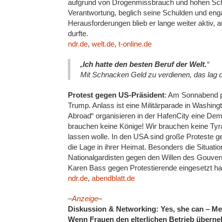
aufgrund von Drogenmissbrauch und hohen Schu
Verantwortung, beglich seine Schulden und engag
Herausforderungen blieb er lange weiter aktiv
durfte.
ndr.de
,
welt.de
,
t-online.de
„
Ich hatte den besten Beruf der Welt.
“
Mit Schnacken Geld zu verdienen, das lag 
Protest gegen US-Präsident
: Am Sonnabend p
Trump. Anlass ist eine Militärparade in Washin
Abroad“ organisieren in der HafenCity eine Dem
brauchen keine Könige! Wir brauchen keine Tyran
lassen wolle. In den USA sind große Proteste g
die Lage in ihrer Heimat. Besonders die Situat
Nationalgardisten gegen den Willen des Gouve
Karen Bass gegen Protestierende eingesetzt ha
ndr.de
,
abendblatt.de
–
Anzeige
–
Diskussion & Networking: Yes, she can – Me
Wenn Frauen den elterlichen Betrieb übern