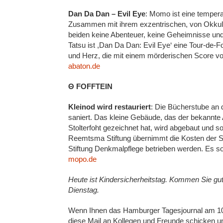
Dan Da Dan – Evil Eye
: Momo ist eine temper
Zusammen mit ihrem exzentrischen, von Okku
beiden keine Abenteuer, keine Geheimnisse un
Tatsu ist ,Dan Da Dan: Evil Eye‘ eine Tour-de-F
und Herz, die mit einem mörderischen Score vo
abaton.de
Θ FOFFTEIN
Kleinod wird restauriert
: Die Bücherstube an
saniert. Das kleine Gebäude, das der bekannte 
Stolterfoht gezeichnet hat, wird abgebaut und 
Reemtsma Stiftung übernimmt die Kosten der S
Stiftung Denkmalpflege betrieben werden. Es so
mopo.de
Heute ist Kindersicherheitstag. Kommen Sie gu
Dienstag.
Wenn Ihnen das Hamburger Tagesjournal am 10. J
diese Mail an Kollegen und Freunde schicken u