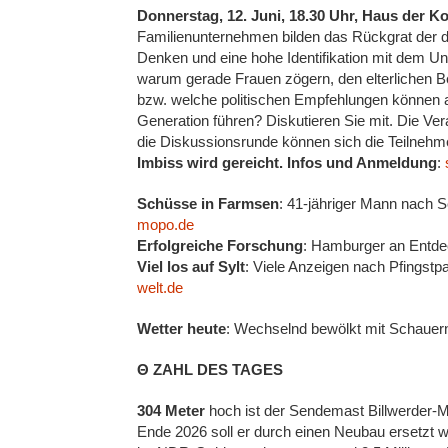
Donnerstag, 12. Juni, 18.30 Uhr, Haus der K
Familienunternehmen bilden das Rückgrat der de
Denken und eine hohe Identifikation mit dem Un
warum gerade Frauen zögern, den elterlichen 
bzw. welche politischen Empfehlungen können a
Generation führen? Diskutieren Sie mit. Die Vera
die Diskussionsrunde können sich die Teilneh
Imbiss wird gereicht. Infos und Anmeldung
:
Schüsse in Farmsen
: 41-jähriger Mann nach Sc
mopo.de
Erfolgreiche Forschung
: Hamburger an Entdec
Viel los auf Sylt
: Viele Anzeigen nach Pfingstp
welt.de
Wetter heute
: Wechselnd bewölkt mit Schauern
Θ ZAHL DES TAGES
304 Meter
hoch ist der Sendemast Billwerder-M
Ende 2026 soll er durch einen Neubau ersetzt 