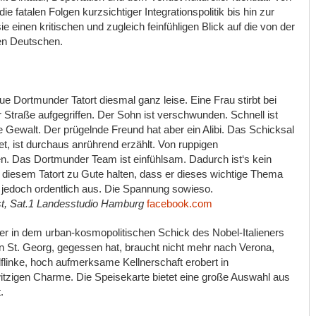
e fatalen Folgen kurzsichtiger Integrationspolitik bis hin zur
sie einen kritischen und zugleich feinfühligen Blick auf die von der
en Deutschen.
e Dortmunder Tatort diesmal ganz leise. Eine Frau stirbt bei
Straße aufgegriffen. Der Sohn ist verschwunden. Schnell ist
e Gewalt. Der prügelnde Freund hat aber ein Alibi. Das Schicksal
et, ist durchaus anrührend erzählt. Von ruppigen
n. Das Dortmunder Team ist einfühlsam. Dadurch ist‘s kein
 diesem Tatort zu Gute halten, dass er dieses wichtige Thema
 jedoch ordentlich aus. Die Spannung sowieso.
nst, Sat.1 Landesstudio Hamburg
facebook.com
er in dem urban-kosmopolitischen Schick des Nobel-Italieners
n St. Georg, gegessen hat, braucht nicht mehr nach Verona,
linke, hoch aufmerksame Kellnerschaft erobert in
tzigen Charme. Die Speisekarte bietet eine große Auswahl aus
.