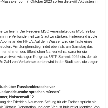
assaker vom 7. Oktober 2023 sollten die zwölf Aktivisten in
iel zu feiern. Die Reederei MSC veranstaltet das MSC Yellow
ihre Verbundenheit zur Stadt zu stärken. Hintergrund ist die
ilie Aponte an der HHLA. Auf dem Wasser wird die Taufe eines
 geboten. Am Jungfernstieg findet ebenfalls am Samstag das
h Unternehmen des öffentlichen Nahverkehrs, darunter die
den weltweit wichtigen Kongress UITP Summit 2025 ein, der ab
ße Zahl von Verkehrsexperten wird in der Stadt sein, die zeigen
t Buch über Russlanddeutsche vor
Russlanddeutsche sprechen müssen“
mer, Holstenwall 12.
dung der Friedrich-Naumann-Stiftung für die Freiheit spricht sie
Diktatur, Deportation und dem Verlust kultureller Identität. Von