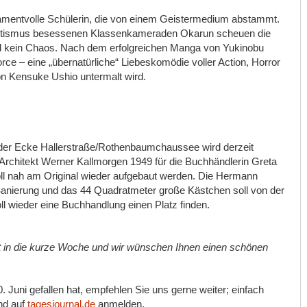
amentvolle Schülerin, die von einem Geistermedium abstammt.
ltismus besessenen Klassenkameraden Okarun scheuen die
d kein Chaos. Nach dem erfolgreichen Manga von Yukinobu
orce – eine „übernatürliche“ Liebeskomödie voller Action, Horror
n Kensuke Ushio untermalt wird.
 der Ecke Hallerstraße/Rothenbaumchaussee wird derzeit
Architekt Werner Kallmorgen 1949 für die Buchhändlerin Greta
soll nah am Original wieder aufgebaut werden. Die Hermann
anierung und das 44 Quadratmeter große Kästchen soll von der
ll wieder eine Buchhandlung einen Platz finden.
t in die kurze Woche und wir wünschen Ihnen einen schönen
uni gefallen hat, empfehlen Sie uns gerne weiter; einfach
nd auf
tagesjournal.de
anmelden.