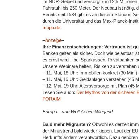
im NDR-Gebiet und versorgt rund 2,5 Millionen
Fahrstuhl bis 250 Meter. Der Neubau ist nötig, 
Bereits seit 1934 gibt es an diesem Standort
durch die Universität und das Max-Planck-Instit
mopo.de
–
Anzeige
–
Ihre Finanzentscheidungen: Vertrauen ist gu
Banken gelten als sicher. Doch wie belastbar is
es ernst wird – bei Sparkassen, Privatbanken 
Unsere Webinare helfen, Risiken zu verstehen u
– 11. Mai, 18 Uhr: Immobilien konkret (30 Min.) 
– 11. Mai, 19 Uhr: Geldanlagen verstehen (45 M
– 12. Mai, 19 Uhr: Altersvorsorge mit Plan (45 
Lesen Sie auch:
Der Mythos von der sicheren 
FORAIM
Europa – von Wolf Achim Wiegand
Bald mehr Migranten?
Obwohl es derzeit imme
der Minustrend bald wieder kippen. Laut der EU-
Herkunftsländern verantwortlich. Dazu gehören 