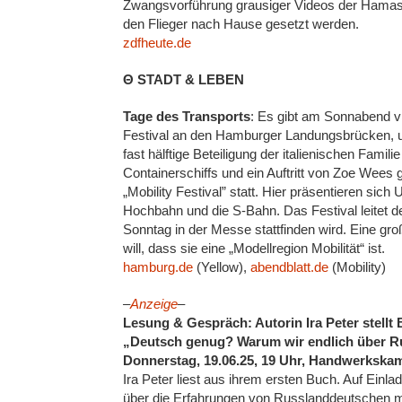
Zwangsvorführung grausiger Videos der Hamas-M
den Flieger nach Hause gesetzt werden.
zdfheute.de
Θ STADT & LEBEN
Tage des Transports
: Es gibt am Sonnabend v
Festival an den Hamburger Landungsbrücken, um 
fast hälftige Beteiligung der italienischen Fam
Containerschiffs und ein Auftritt von Zoe Wees
„Mobility Festival” statt. Hier präsentieren sic
Hochbahn und die S-Bahn. Das Festival leitet 
Sonntag in der Messe stattfinden wird. Eine gro
will, dass sie eine „Modellregion Mobilität“ ist.
hamburg.de
(Yellow),
abendblatt.de
(Mobility)
–
Anzeige
–
Lesung & Gespräch: Autorin Ira Peter stell
„Deutsch genug? Warum wir endlich über 
Donnerstag, 19.06.25, 19 Uhr, Handwerkskam
Ira Peter liest aus ihrem ersten Buch. Auf Einla
über die Erfahrungen von Russlanddeutschen mit 