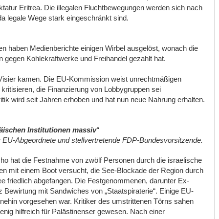
ktatur Eritrea. Die illegalen Fluchtbewegungen werden sich nach
a legale Wege stark eingeschränkt sind.
en haben Medienberichte einigen Wirbel ausgelöst, wonach die
n gegen Kohlekraftwerke und Freihandel gezahlt hat.
s Visier kamen. Die EU-Kommission weist unrechtmäßigen
 kritisieren, die Finanzierung von Lobbygruppen sei
 Kritik wird seit Jahren erhoben und hat nun neue Nahrung erhalten.
äischen Institutionen massiv
“
 EU-Abgeordnete und stellvertretende FDP-Bundesvorsitzende.
cho hat die Festnahme von zwölf Personen durch die israelische
ten mit einem Boot versucht, die See-Blockade der Region durch
ee friedlich abgefangen. Die Festgenommenen, darunter Ex-
z Bewirtung mit Sandwiches von „Staatspiraterie“. Einige EU-
nehin vorgesehen war. Kritiker des umstrittenen Törns sahen
enig hilfreich für Palästinenser gewesen. Nach einer