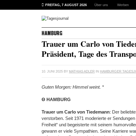
FREITAG, 7 AUGUST 2026
Über uns
Werben
HAMBURG
Trauer um Carlo von Tiede
Präsident, Tage des Transpo
10. JUNI 2025
BY
MATHIAS ADLER
IN
HAMBURGER TAGESJ
Guten Morgen: Himmel weint. *
Θ HAMBURG
Trauer um Carlo von Tiedemann
: Der belieb
verstorben. Seit 1971 moderierte er Sendungen
Freiheit“ und begeisterte mit seinem humorvollen
gewann er viele Sympathien. Seine Karriere war