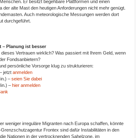
 Menschen. Er besitzt begehbare Plattformen und einen
da der alte Mast den heutigen Anforderungen nicht mehr genügt.
 Sendemasten. Auch meteorologische Messungen werden dort
ut durchgeführt.
t – Planung ist besser
t dieses Vertrauen wirklich? Was passiert mit Ihrem Geld, wenn
oder Fondsanbietern?
nd persönliche Vorsorge klug zu strukturieren:
– jetzt
anmelden
in.) –
seien Sie dabei
Min.) –
hier anmelden
Bank
r weniger irreguläre Migranten nach Europa schaffen, könnte
Grenzschutzagentur Frontex sind dafür Instabilitäten in den
die Nationen in der vertrocknenden Sahelzone, im