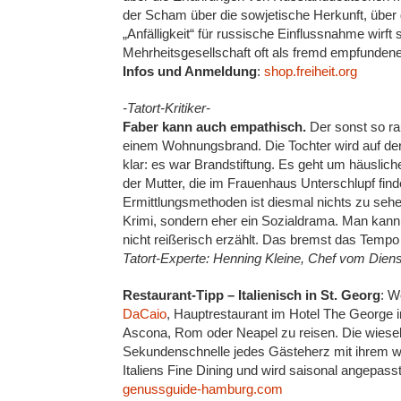
der Scham über die sowjetische Herkunft, über di
„Anfälligkeit“ für russische Einflussnahme wirft 
Mehrheitsgesellschaft oft als fremd empfunden
Infos und Anmeldung
:
shop.freiheit.org
-Tatort-Kritiker-
Faber kann auch empathisch.
Der sonst so rau
einem Wohnungsbrand. Die Tochter wird auf der 
klar: es war Brandstiftung. Es geht um häuslich
der Mutter, die im Frauenhaus Unterschlupf find
Ermittlungsmethoden ist diesmal nichts zu sehe
Krimi, sondern eher ein Sozialdrama. Man kann
nicht reißerisch erzählt. Das bremst das Tempo
Tatort-Experte: Henning Kleine, Chef vom Die
Restaurant-Tipp – Italienisch in St. Georg
: W
DaCaio
, Hauptrestaurant im Hotel The George i
Ascona, Rom oder Neapel zu reisen. Die wieself
Sekundenschnelle jedes Gästeherz mit ihrem wi
Italiens Fine Dining und wird saisonal angepasst
genussguide-hamburg.com