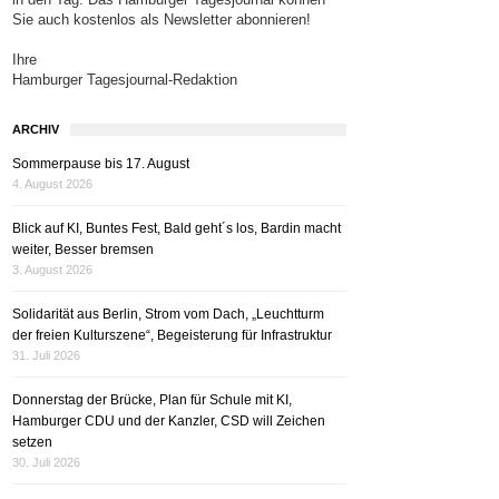
Sie auch kostenlos als Newsletter abonnieren!
Ihre
Hamburger Tagesjournal-Redaktion
ARCHIV
Sommerpause bis 17. August
4. August 2026
Blick auf KI, Buntes Fest, Bald geht´s los, Bardin macht
weiter, Besser bremsen
3. August 2026
Solidarität aus Berlin, Strom vom Dach, „Leuchtturm
der freien Kulturszene“, Begeisterung für Infrastruktur
31. Juli 2026
Donnerstag der Brücke, Plan für Schule mit KI,
Hamburger CDU und der Kanzler, CSD will Zeichen
setzen
30. Juli 2026