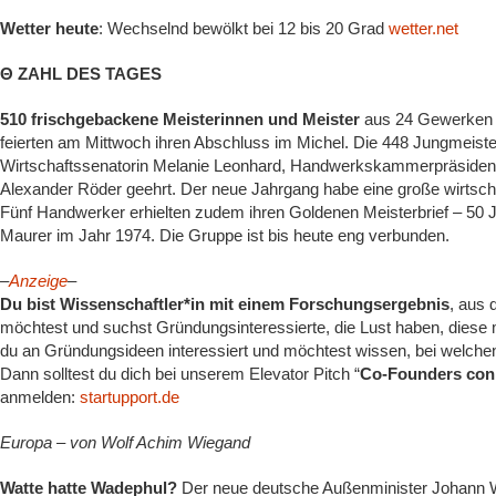
Wetter heute
: Wechselnd bewölkt bei 12 bis 20 Grad
wetter.net
Θ ZAHL DES TAGES
510 frischgebackene Meisterinnen und Meister
aus 24 Gewerken 
feierten am Mittwoch ihren Abschluss im Michel. Die 448 Jungmeist
Wirtschaftssenatorin Melanie Leonhard, Handwerkskammerpräside
Alexander Röder geehrt. Der neue Jahrgang habe eine große wirtscha
Fünf Handwerker erhielten zudem ihren Goldenen Meisterbrief – 50 J
Maurer im Jahr 1974. Die Gruppe ist bis heute eng verbunden.
–
Anzeige
–
Du bist Wissenschaftler*in mit einem Forschungsergebnis
, aus 
möchtest und suchst Gründungsinteressierte, die Lust haben, diese
du an Gründungsideen interessiert und möchtest wissen, bei welchen
Dann solltest du dich bei unserem Elevator Pitch “
Co-Founders conn
anmelden:
startupport.de
Europa – von Wolf Achim Wiegand
Watte hatte Wadephul?
Der neue deutsche Außenminister Johann W