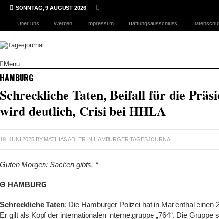
SONNTAG, 9 AUGUST 2026
Über uns
Werben
Impressum
Haftungsausschluss
Datenschut
Menu
HAMBURG
Schreckliche Taten, Beifall für die Präs
wird deutlich, Crisi bei HHLA
19. JUNI 2025
BY
MATHIAS ADLER
IN
HAMBURGER TAGESJOURNAL
Guten Morgen: Sachen gibts. *
Θ HAMBURG
Schreckliche Taten
: Die Hamburger Polizei hat in Marienthal einen
Er gilt als Kopf der internationalen Internetgruppe „764“. Die Gruppe