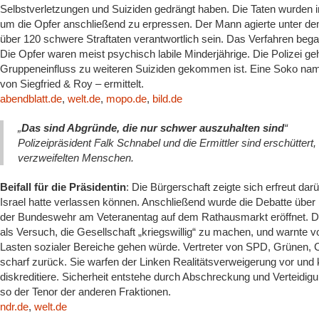
Selbstverletzungen und Suiziden gedrängt haben. Die Taten wurden 
um die Opfer anschließend zu erpressen. Der Mann agierte unter de
über 120 schwere Straftaten verantwortlich sein. Das Verfahren be
Die Opfer waren meist psychisch labile Minderjährige. Die Polizei g
Gruppeneinfluss zu weiteren Suiziden gekommen ist. Eine Soko nam
von Siegfried & Roy – ermittelt.
abendblatt.de
,
welt.de
,
mopo.de
,
bild.de
„
Das sind Abgründe, die nur schwer auszuhalten sind
“
Polizeipräsident Falk Schnabel und die Ermittler sind erschütter
verzweifelten Menschen.
Beifall für die Präsidentin
: Die Bürgerschaft zeigte sich erfreut dar
Israel hatte verlassen können. Anschließend wurde die Debatte über
der Bundeswehr am Veteranentag auf dem Rathausmarkt eröffnet. Die L
als Versuch, die Gesellschaft „kriegswillig“ zu machen, und warnte v
Lasten sozialer Bereiche gehen würde. Vertreter von SPD, Grünen, 
scharf zurück. Sie warfen der Linken Realitätsverweigerung vor und k
diskreditiere. Sicherheit entstehe durch Abschreckung und Verteidig
so der Tenor der anderen Fraktionen.
ndr.de
,
welt.de