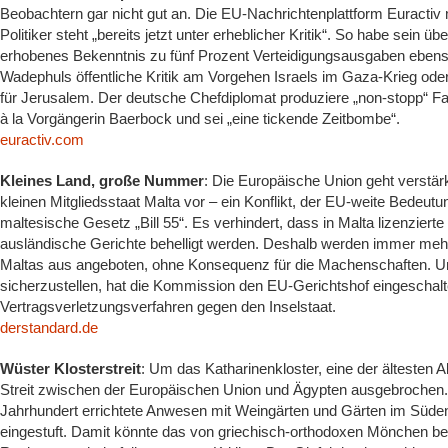
Beobachtern gar nicht gut an. Die EU-Nachrichtenplattform Euractiv
Politiker steht „bereits jetzt unter erheblicher Kritik“. So habe sei
erhobenes Bekenntnis zu fünf Prozent Verteidigungsausgaben ebenso
Wadephuls öffentliche Kritik am Vorgehen Israels im Gaza-Krieg ode
für Jerusalem. Der deutsche Chefdiplomat produziere „non-stopp“ Fa
à la Vorgängerin Baerbock und sei „eine tickende Zeitbombe“.
euractiv.com
Kleines Land, große Nummer
: Die Europäische Union geht verstär
kleinen Mitgliedsstaat Malta vor – ein Konflikt, der EU-weite Bedeu
maltesische Gesetz „Bill 55“. Es verhindert, dass in Malta lizenziert
ausländische Gerichte behelligt werden. Deshalb werden immer meh
Maltas aus angeboten, ohne Konsequenz für die Machenschaften. 
sicherzustellen, hat die Kommission den EU-Gerichtshof eingeschalte
Vertragsverletzungsverfahren gegen den Inselstaat.
derstandard.de
Wüster Klosterstreit
: Um das Katharinenkloster, eine der ältesten Abt
Streit zwischen der Europäischen Union und Ägypten ausgebrochen. 
Jahrhundert errichtete Anwesen mit Weingärten und Gärten im Süden
eingestuft. Damit könnte das von griechisch-orthodoxen Mönchen be