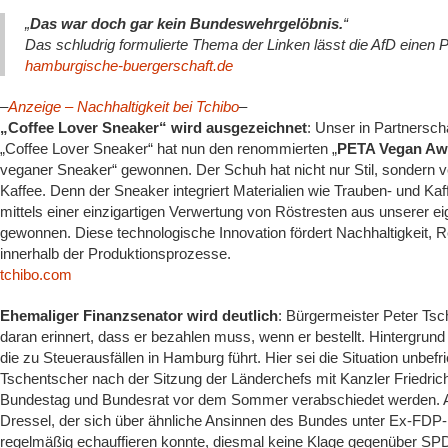
„
Das war doch gar kein Bundeswehrgelöbnis.
“
Das schludrig formulierte Thema der Linken lässt die AfD einen
hamburgische-buergerschaft.de
–
Anzeige – Nachhaltigkeit bei Tchibo
–
„Coffee Lover Sneaker“ wird ausgezeichnet
: Unser in Partnersch
„Coffee Lover Sneaker“ hat nun den renommierten „
PETA Vegan Aw
veganer Sneaker“ gewonnen. Der Schuh hat nicht nur Stil, sondern ve
Kaffee. Denn der Sneaker integriert Materialien wie Trauben- und Kaf
mittels einer einzigartigen Verwertung von Röstresten aus unserer 
gewonnen. Diese technologische Innovation fördert Nachhaltigkeit
innerhalb der Produktionsprozesse.
tchibo.com
Ehemaliger Finanzsenator wird deutlich
: Bürgermeister Peter Ts
daran erinnert, dass er bezahlen muss, wenn er bestellt. Hintergrund 
die zu Steuerausfällen in Hamburg führt. Hier sei die Situation unbefr
Tschentscher nach der Sitzung der Länderchefs mit Kanzler Friedrich
Bundestag und Bundesrat vor dem Sommer verabschiedet werden. Auf
Dressel, der sich über ähnliche Ansinnen des Bundes unter Ex-FDP-F
regelmäßig echauffieren konnte, diesmal keine Klage gegenüber SPD-