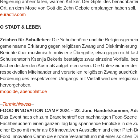
Regierung anheimfallen, warnen Kritiker. Der Gipfel des benachbarten
Ort, an dem Mose von Gott die Zehn Gebote empfangen haben soll.
euractiv.com
Θ STADT & LEBEN
Zeichen für Schulleben
: Die Schulbehörde und die Religionsgeme
gemeinsame Erklärung gegen religiösen Zwang und Diskriminierung an
Berichte über muslimisch motivierte Übergriffe, etwa gegen nicht f
Schulsenatorin Ksenija Bekeris bestätigte zwar einzelne Vorfälle, bet
flächendeckenden Ausmaß aufgetreten seien. Die Unterzeichner der
respektvollen Miteinander und verurteilen religiösen Zwang ausdrückl
Förderung des respektvollen Umgangs mit Vielfalt wird der religionsübe
hervorgehoben.
mopo.de
,
abendblatt.de
–
Terminhinweis
–
FOOD INNOVATION CAMP 2024 – 23. Juni. Handelskammer, Adolp
Das Event hat sich zum Branchentreff der nachhaltigen Food-Szene e
Fachbesuchern einen ganzen Tag lang spannende Einblicke in die Zu
einer Expo mit mehr als 85 innovativen Ausstellern und einer Pitch-B
Food Innovation Camp die einzige Veranstaltung mit einer solchen Di