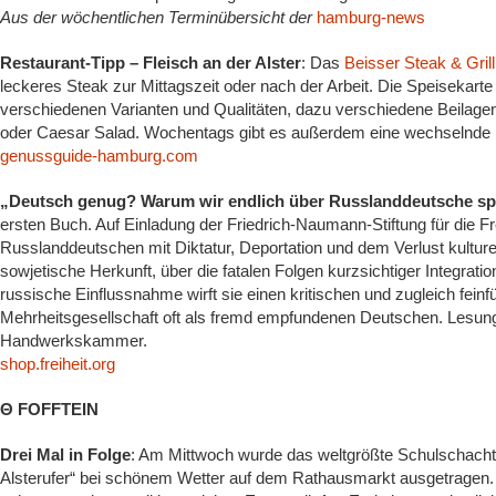
Aus der wöchentlichen Terminübersicht der
hamburg-news
Restaurant-Tipp – Fleisch an der Alster
: Das
Beisser Steak & Grill
leckeres Steak zur Mittagszeit oder nach der Arbeit. Die Speisekarte i
verschiedenen Varianten und Qualitäten, dazu verschiedene Beilagen
oder Caesar Salad. Wochentags gibt es außerdem eine wechselnde M
genussguide-hamburg.com
„Deutsch genug? Warum wir endlich über Russlanddeutsche s
ersten Buch. Auf Einladung der Friedrich-Naumann-Stiftung für die Fre
Russlanddeutschen mit Diktatur, Deportation und dem Verlust kulturel
sowjetische Herkunft, über die fatalen Folgen kurzsichtiger Integrationsp
russische Einflussnahme wirft sie einen kritischen und zugleich feinfü
Mehrheitsgesellschaft oft als fremd empfundenen Deutschen. Lesun
Handwerkskammer.
shop.freiheit.org
Θ FOFFTEIN
Drei Mal in Folge
: Am Mittwoch wurde das weltgrößte Schulschachtu
Alsterufer“ bei schönem Wetter auf dem Rathausmarkt ausgetragen.