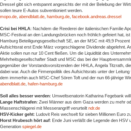
Dressel gibt sich entspannt angesichts der mit der Belebung der Wi
sollen teure E-Autos subventioniert werden.
mopo.de
,
abendblatt.de
,
hamburg.de
,
facebook.andreas.dressel
Crisi bei HHLA
: Nachdem die Reederei der italienischen Familie 
MSC-Festival an den Landungsbrücken noch fröhlich gefeiert hat, ist 
Hamburg Beteiligungsgesellschaft SE, an der MSC mit 49,9 Prozent be
Aufsichtsrat erst Ende März vorgeschlagene Dividende abgelehnt. A
Aktie sollen nun nur 10 Cent fließen. Um die Liquidität des Unterne
Mehrheitsgesellschafter Stadt und MSC das bei der Hauptversammlun
gegenüber der Vorstandsvorsitzenden der HHLA, Angela Titzrath, di
dabei war. Auch die Firmenpolitik des Aufsichtsrats unter der Leitun
dem immerhin auch MSC-Chef Sören Toft und der nun 66-jährige Wirt
abendblatt.de
,
hafen-hamburg.de
Soll alles besser werden
: Umweltsenatorin Katharina Fegebank wi
Lange Haftstrafen
: Zwei Männer aus dem Gaza werden zu mehr ode
Massenschlägerei mit Messerangriff verurteilt
ndr.de
HSV-Kicker geht
: Ludovit Reis wechselt für sieben Millionen Euro
Horst Hrubesch hört auf
: Ende Juni verläßt die Legende den HSV u
Generation
spiegel.de